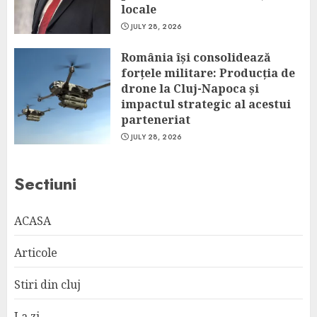
locale
JULY 28, 2026
România își consolidează
forțele militare: Producția de
drone la Cluj-Napoca și
impactul strategic al acestui
parteneriat
JULY 28, 2026
Sectiuni
ACASA
Articole
Stiri din cluj
La zi