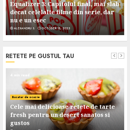
Equalizer 3: Capitolul final, mai slab
decat celelalte filme din serie, dar
nu e un esec
ALEXANDRU S.
OCTOBER 18, 2023
RETETE PE GUSTUL TAU
4 min read
Bucatar de ocazie
Cele mai delicioase retete de tarte
e
fresh pentru un desert sanatos si
gustos