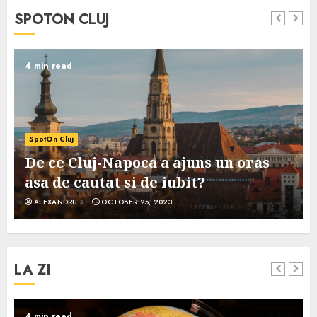
SPOTON CLUJ
4 min read
SpotOn Cluj
De ce Cluj-Napoca a ajuns un oras
asa de cautat si de iubit?
ALEXANDRU S.
OCTOBER 25, 2023
LA ZI
4 min read