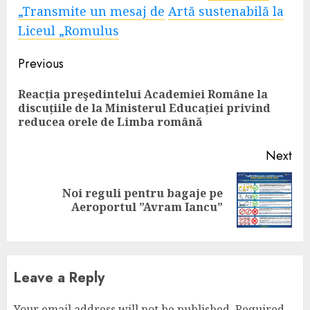
„Transmite un mesaj de
Artă sustenabilă la
Liceul „Romulus
Continue
Previous
Reading
Reacția preşedintelui Academiei Române la
Pre
discuțiile de la Ministerul Educației privind
pos
reducea orele de Limba română
Next
Noi reguli pentru bagaje pe
Next
Aeroportul ”Avram Iancu”
post:
Leave a Reply
Your email address will not be published.
Required