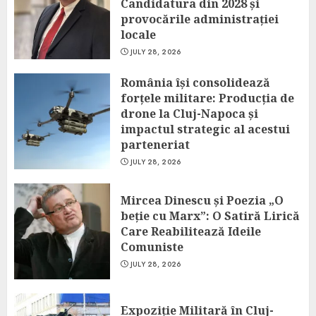
Candidatura din 2028 și
provocările administrației
locale
JULY 28, 2026
România își consolidează
forțele militare: Producția de
drone la Cluj-Napoca și
impactul strategic al acestui
parteneriat
JULY 28, 2026
Mircea Dinescu și Poezia „O
beție cu Marx”: O Satiră Lirică
Care Reabilitează Ideile
Comuniste
JULY 28, 2026
Expoziție Militară în Cluj-