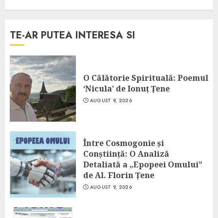
TE-AR PUTEA INTERESA SI
O Călătorie Spirituală: Poemul
‘Nicula’ de Ionuț Țene
AUGUST 9, 2026
Între Cosmogonie și
Conștiință: O Analiză
Detaliată a „Epopeei Omului”
de Al. Florin Țene
AUGUST 9, 2026