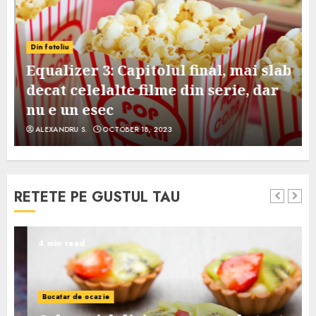
Din fotoliu
Equalizer 3: Capitolul final, mai slab
decat celelalte filme din serie, dar
nu e un esec
ALEXANDRU S.
OCTOBER 18, 2023
RETETE PE GUSTUL TAU
4 min read
Bucatar de ocazie