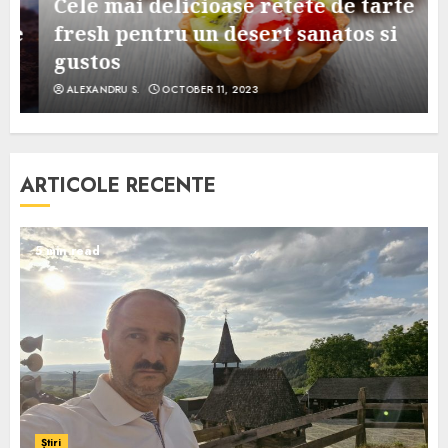
Cele mai delicioase retete de tarte
e
fresh pentru un desert sanatos si
gustos
ALEXANDRU S.
OCTOBER 11, 2023
ARTICOLE RECENTE
5 min read
Știri