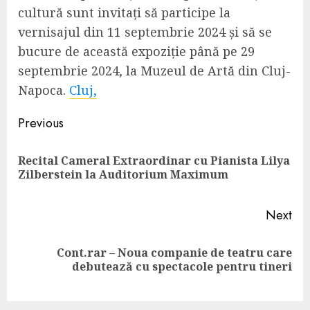
cultură sunt invitați să participe la
vernisajul din 11 septembrie 2024 și să se
bucure de această expoziție până pe 29
septembrie 2024, la Muzeul de Artă din Cluj-
Napoca.
Cluj,
Continue
Previous
Reading
Recital Cameral Extraordinar cu Pianista Lilya
Pre
Zilberstein la Auditorium Maximum
pos
Next
Cont.rar – Noua companie de teatru care
Next
debutează cu spectacole pentru tineri
post: