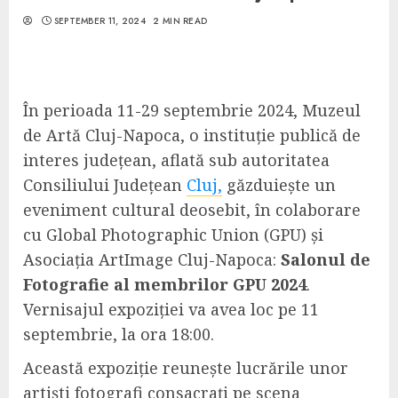
SEPTEMBER 11, 2024
2 MIN READ
În perioada 11-29 septembrie 2024, Muzeul
de Artă Cluj-Napoca, o instituție publică de
interes județean, aflată sub autoritatea
Consiliului Județean
Cluj,
găzduiește un
eveniment cultural deosebit, în colaborare
cu Global Photographic Union (GPU) și
Asociația ArtImage Cluj-Napoca:
Salonul de
Fotografie al membrilor GPU 2024
.
Vernisajul expoziției va avea loc pe 11
septembrie, la ora 18:00.
Această expoziție reunește lucrările unor
artiști fotografi consacrați pe scena