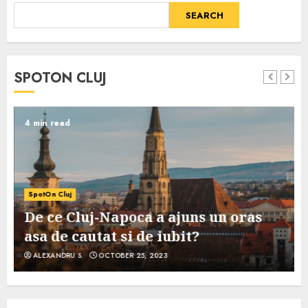
SEARCH
SPOTON CLUJ
4 min read
SpotOn Cluj
De ce Cluj-Napoca a ajuns un oras
asa de cautat si de iubit?
ALEXANDRU S.
OCTOBER 25, 2023