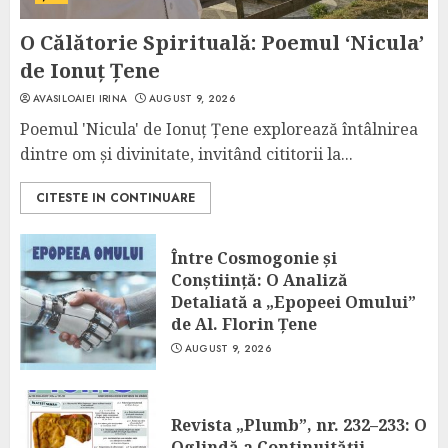
O Călătorie Spirituală: Poemul ‘Nicula’
de Ionuț Țene
AVASILOAIEI IRINA
AUGUST 9, 2026
Poemul 'Nicula' de Ionuț Țene explorează întâlnirea
dintre om și divinitate, invitând cititorii la...
CITESTE IN CONTINUARE
Între Cosmogonie și
Conștiință: O Analiză
Detaliată a „Epopeei Omului”
de Al. Florin Țene
AUGUST 9, 2026
Revista „Plumb”, nr. 232–233: O
Oglindă a Continuității