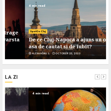
4 min read
SpotOn Cluj
De ce Cluj-Napoca a ajuns un oras
asa de cautat si de iubit?
ALEXANDRU S.
OCTOBER 25, 2023
LA ZI
4 min read