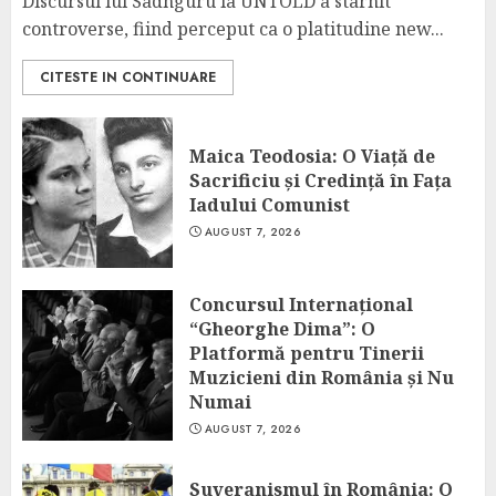
Discursul lui Sadhguru la UNTOLD a stârnit
controverse, fiind perceput ca o platitudine new...
CITESTE IN CONTINUARE
Maica Teodosia: O Viață de
Sacrificiu și Credință în Fața
Iadului Comunist
AUGUST 7, 2026
Concursul Internațional
“Gheorghe Dima”: O
Platformă pentru Tinerii
Muzicieni din România și Nu
Numai
AUGUST 7, 2026
Suveranismul în România: O