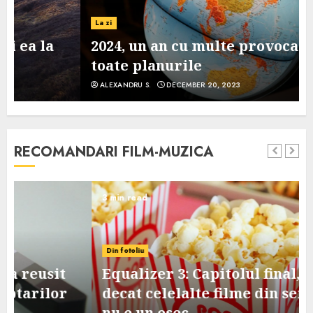
La zi
2024, un an cu multe provocari pe
toate planurile
ALEXANDRU S.
DECEMBER 20, 2023
RECOMANDARI FILM-MUZICA
3 min read
Din fotoliu
Equalizer 3: Capitolul final, mai slab
decat celelalte filme din serie, dar
nu e un esec