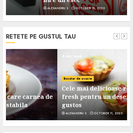
ALEXANDRU S.
OCTOBER 18, 2023
RETETE PE GUSTUL TAU
4 min read
Bucatar de ocazie
Cele mai delicioase retete de tarte
e
fresh pentru un desert sanatos si
gustos
ALEXANDRU S.
OCTOBER 11, 2023