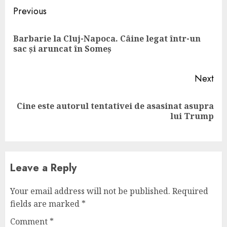
Continue
Previous
Reading
Barbarie la Cluj-Napoca. Câine legat într-un
Pre
sac și aruncat în Someș
pos
Next
Cine este autorul tentativei de asasinat asupra
Next
lui Trump
post:
Leave a Reply
Your email address will not be published.
Required
fields are marked
*
Comment
*