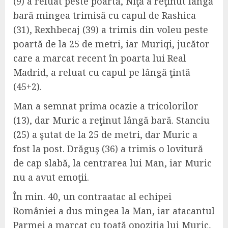
(9) a reluat peste poartă, Niţă a reţinut lângă
bară mingea trimisă cu capul de Rashica
(31), Rexhbecaj (39) a trimis din voleu peste
poartă de la 25 de metri, iar Muriqi, jucător
care a marcat recent în poarta lui Real
Madrid, a reluat cu capul pe lângă ţintă
(45+2).
Man a semnat prima ocazie a tricolorilor
(13), dar Muric a reţinut lângă bară. Stanciu
(25) a şutat de la 25 de metri, dar Muric a
fost la post. Drăguş (36) a trimis o lovitură
de cap slabă, la centrarea lui Man, iar Muric
nu a avut emoţii.
În min. 40, un contraatac al echipei
României a dus mingea la Man, iar atacantul
Parmei a marcat cu toată opoziţia lui Muric,