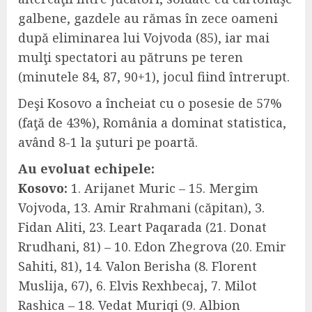
galbene, gazdele au rămas în zece oameni
după eliminarea lui Vojvoda (85), iar mai
mulţi spectatori au pătruns pe teren
(minutele 84, 87, 90+1), jocul fiind întrerupt.
Deşi Kosovo a încheiat cu o posesie de 57%
(faţă de 43%), România a dominat statistica,
având 8-1 la şuturi pe poartă.
Au evoluat echipele:
Kosovo:
1. Arijanet Muric – 15. Mergim
Vojvoda, 13. Amir Rrahmani (căpitan), 3.
Fidan Aliti, 23. Leart Paqarada (21. Donat
Rrudhani, 81) – 10. Edon Zhegrova (20. Emir
Sahiti, 81), 14. Valon Berisha (8. Florent
Muslija, 67), 6. Elvis Rexhbecaj, 7. Milot
Rashica – 18. Vedat Muriqi (9. Albion