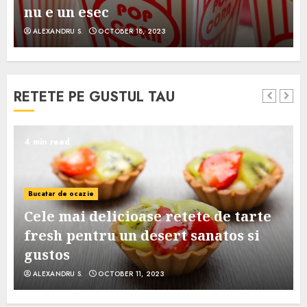
nu e un esec
ALEXANDRU S.
OCTOBER 18, 2023
RETETE PE GUSTUL TAU
4 min read
Bucatar de ocazie
Cele mai delicioase retete de tarte
e
fresh pentru un desert sanatos si
gustos
ALEXANDRU S.
OCTOBER 11, 2023