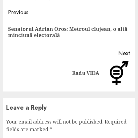
Continue
Previous
Reading
Senatorul Adrian Oros: Metroul clujean, o altă
Pre
minciună electorală
pos
Next
Next
Radu VIDA
post:
Leave a Reply
Your email address will not be published.
Required
fields are marked
*