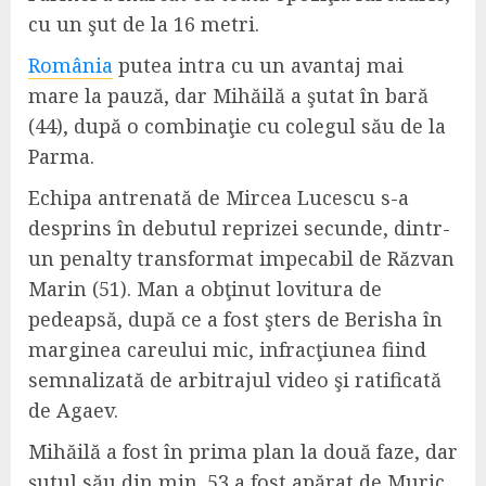
cu un şut de la 16 metri.
România
putea intra cu un avantaj mai
mare la pauză, dar Mihăilă a şutat în bară
(44), după o combinaţie cu colegul său de la
Parma.
Echipa antrenată de Mircea Lucescu s-a
desprins în debutul reprizei secunde, dintr-
un penalty transformat impecabil de Răzvan
Marin (51). Man a obţinut lovitura de
pedeapsă, după ce a fost şters de Berisha în
marginea careului mic, infracţiunea fiind
semnalizată de arbitrajul video şi ratificată
de Agaev.
Mihăilă a fost în prima plan la două faze, dar
şutul său din min. 53 a fost apărat de Muric,