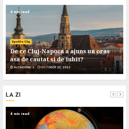
4 min read
SpotOn Cluj
De ce Cluj-Napoca a ajuns un oras
asa de cautat si de iubit?
ALEXANDRU S.
OCTOBER 25, 2023
LA ZI
4 min read