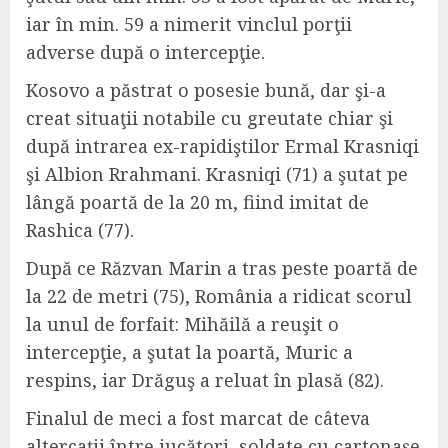
iar în min. 59 a nimerit vinclul porţii
adverse după o intercepţie.
Kosovo a păstrat o posesie bună, dar şi-a
creat situaţii notabile cu greutate chiar şi
după intrarea ex-rapidiştilor Ermal Krasniqi
şi Albion Rrahmani. Krasniqi (71) a şutat pe
lângă poartă de la 20 m, fiind imitat de
Rashica (77).
După ce Răzvan Marin a tras peste poartă de
la 22 de metri (75), România a ridicat scorul
la unul de forfait: Mihăilă a reuşit o
intercepţie, a şutat la poartă, Muric a
respins, iar Drăguş a reluat în plasă (82).
Finalul de meci a fost marcat de câteva
altercaţii între jucători, soldate cu cartonaşe