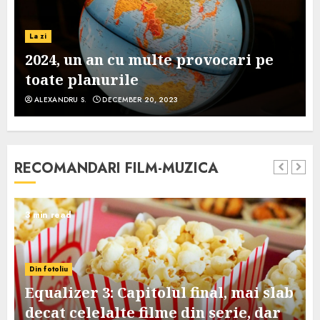
La zi
2024, un an cu multe provocari pe
toate planurile
ALEXANDRU S.
DECEMBER 20, 2023
RECOMANDARI FILM-MUZICA
3 min read
Din fotoliu
Equalizer 3: Capitolul final, mai slab
decat celelalte filme din serie, dar