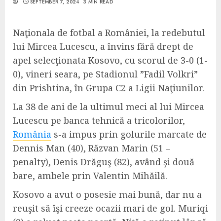
SEPTEMBER 7, 2024
3 MIN READ
Naţionala de fotbal a României, la redebutul
lui Mircea Lucescu, a învins fără drept de
apel selecţionata Kosovo, cu scorul de 3-0 (1-
0), vineri seara, pe Stadionul ”Fadil Volkri”
din Prishtina, în Grupa C2 a Ligii Naţiunilor.
La 38 de ani de la ultimul meci al lui Mircea
Lucescu pe banca tehnică a tricolorilor,
România
s-a impus prin golurile marcate de
Dennis Man (40), Răzvan Marin (51 –
penalty), Denis Drăguş (82), având şi două
bare, ambele prin Valentin Mihăilă.
Kosovo a avut o posesie mai bună, dar nu a
reuşit să îşi creeze ocazii mari de gol. Muriqi