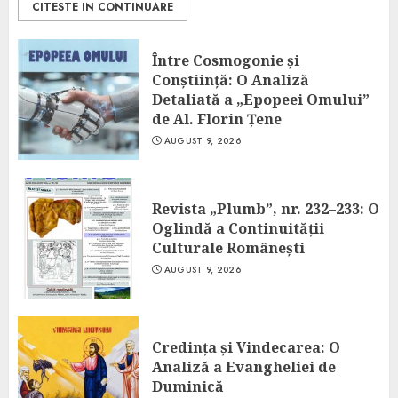
CITESTE IN CONTINUARE
Între Cosmogonie și
Conștiință: O Analiză
Detaliată a „Epopeei Omului”
de Al. Florin Țene
AUGUST 9, 2026
Revista „Plumb”, nr. 232–233: O
Oglindă a Continuității
Culturale Românești
AUGUST 9, 2026
Credința și Vindecarea: O
Analiză a Evangheliei de
Duminică