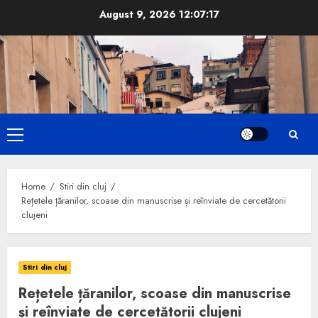
Skip
August 9, 2026
12:07:18
to
content
Primary
Menu
Home
Stiri din cluj
Rețetele țăranilor, scoase din manuscrise și reînviate de cercetătorii
clujeni
Stiri din cluj
Rețetele țăranilor, scoase din manuscrise
și reînviate de cercetătorii clujeni