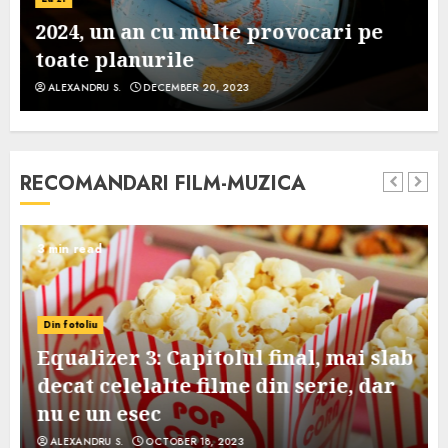
2024, un an cu multe provocari pe
toate planurile
ALEXANDRU S.
DECEMBER 20, 2023
RECOMANDARI FILM-MUZICA
3 min read
Din fotoliu
Equalizer 3: Capitolul final, mai slab
decat celelalte filme din serie, dar
nu e un esec
ALEXANDRU S.
OCTOBER 18, 2023