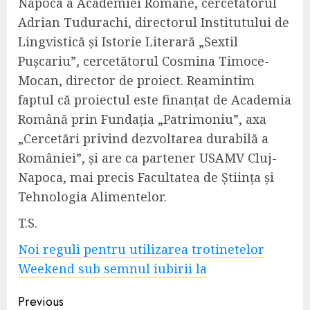
Napoca a Academiei Române, cercetătorul
Adrian Tudurachi, directorul Institutului de
Lingvistică și Istorie Literară „Sextil
Pușcariu”, cercetătorul Cosmina Timoce-
Mocan, director de proiect. Reamintim
faptul că proiectul este finanțat de Academia
Română prin Fundația „Patrimoniu”, axa
„Cercetări privind dezvoltarea durabilă a
României”, și are ca partener USAMV Cluj-
Napoca, mai precis Facultatea de Știința și
Tehnologia Alimentelor.
T.S.
Noi reguli pentru utilizarea trotinetelor
Weekend sub semnul iubirii la
Continue
Previous