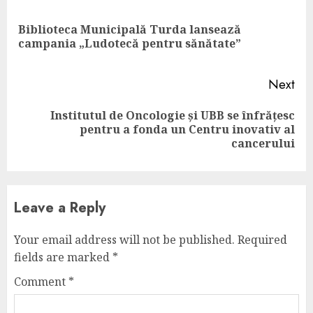
Reading
Biblioteca Municipală Turda lansează
Pre
campania „Ludotecă pentru sănătate”
pos
Next
Institutul de Oncologie și UBB se înfrățesc
Next
pentru a fonda un Centru inovativ al
post:
cancerului
Leave a Reply
Your email address will not be published.
Required
fields are marked
*
Comment
*