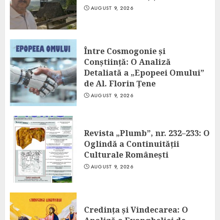
AUGUST 9, 2026
Între Cosmogonie și
Conștiință: O Analiză
Detaliată a „Epopeei Omului”
de Al. Florin Țene
AUGUST 9, 2026
Revista „Plumb”, nr. 232–233: O
Oglindă a Continuității
Culturale Românești
AUGUST 9, 2026
Credința și Vindecarea: O