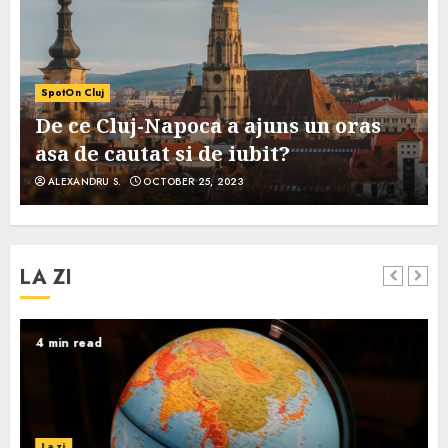
SpotOn Cluj
De ce Cluj-Napoca a ajuns un oras
asa de cautat si de iubit?
ALEXANDRU S.
OCTOBER 25, 2023
LA ZI
4 min read
La zi