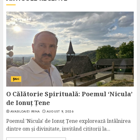
5 min read
Știri
O Călătorie Spirituală: Poemul ‘Nicula’
de Ionuț Țene
AVASILOAIEI IRINA
AUGUST 9, 2026
Poemul 'Nicula' de Ionuț Țene explorează întâlnirea
dintre om și divinitate, invitând cititorii la...