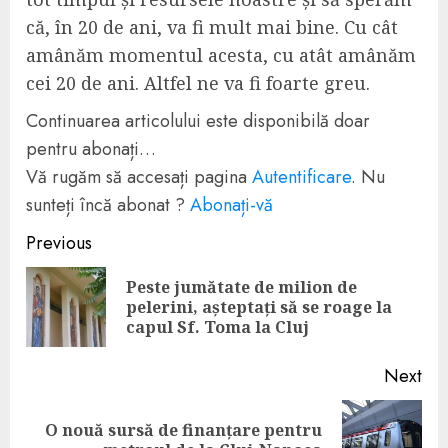
că, în 20 de ani, va fi mult mai bine. Cu cât
amânăm momentul acesta, cu atât amânăm
cei 20 de ani. Altfel ne va fi foarte greu.
Continuarea articolului este disponibilă doar
pentru abonați…
Vă rugăm să accesați pagina
Autentificare
. Nu
sunteți încă abonat ?
Abonați-vă
Continue
Previous
Reading
Peste jumătate de milion de
Pre
pelerini, așteptați să se roage la
pos
capul Sf. Toma la Cluj
Next
O nouă sursă de finanțare pentru
Next