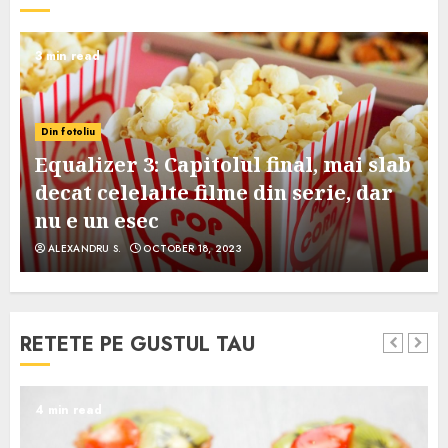
3 min read
Din fotoliu
Equalizer 3: Capitolul final, mai slab
decat celelalte filme din serie, dar
nu e un esec
ALEXANDRU S.
OCTOBER 18, 2023
RETETE PE GUSTUL TAU
4 min read