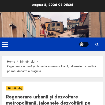
Skip
August 8, 2026
03:05:27
to
content
Primary
Menu
Home
Stiri din cluj
Regenerare urbană și dezvoltare metropolitană, jaloanele dezvoltării
pe mai departe a orașului
Stiri din cluj
Regenerare urbană și dezvoltare
metropolitană, jaloanele dezvoltării pe