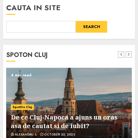
CAUTA IN SITE
SEARCH
SPOTON CLUJ
4 min read
SpotOn Cluj
De ce Cluj-Napoca a ajuns un oras
asa de cautat si de iubit?
ALEXANDRU S.
OCTOBER 25, 2023