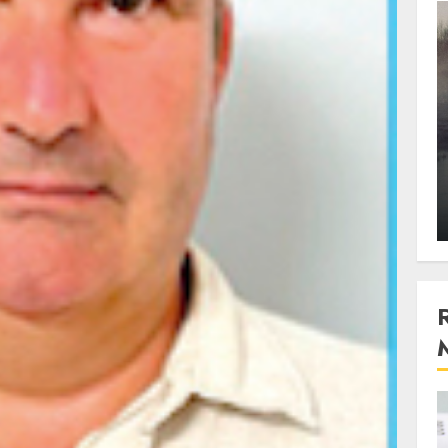
3 min read
Stiinta
, scanteia
Lumina ar putea contribui
entul
si ea la evaporarea apei in
natura
 2023
ALEXANDRU S.
DECEMBER 27, 2023
4 min read