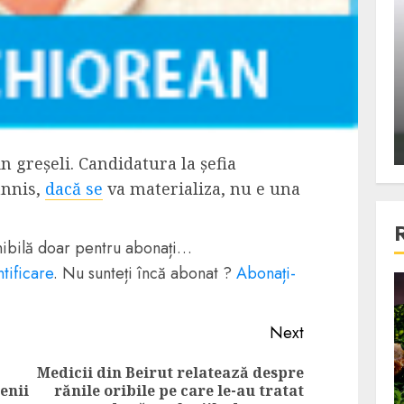
ons:
Din fotoliu
ti, un
The Killer, un film care nu a
e te
reusit sa se ridice la
primele
nivelul asteptarilor
publicului si criticilor
ALEXANDRU S.
DECEMBER 6, 2023
n greșeli. Candidatura la șefia
annis,
dacă se
va materializa, nu e una
onibilă doar pentru abonați…
tificare
. Nu sunteți încă abonat ?
Abonați-
4 min read
Next
Bucatar de ocazie
Medicii din Beirut relatează despre
Previous
Next
3 retete delicioase in care
enii
rănile oribile pe care le-au tratat