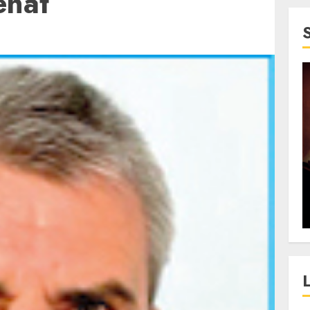
enat
4 min read
SpotOn Cluj
jurul
Festivalurile Clujului. De
fli intr-un
ce atrage Clujul tinerii si
t in
pe cei mai in varsta an de
”?
an?
ALEXANDRU S.
DECEMBER 13, 2023