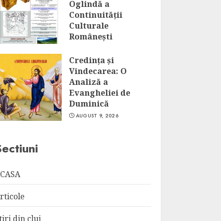
Oglindă a
Continuității
Culturale
Românești
AUGUST 9, 2026
Credința și
Vindecarea: O
Analiză a
Evangheliei de
Duminică
AUGUST 9, 2026
Sectiuni
CASA
rticole
tiri din cluj