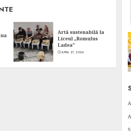
ANTE
Artă sustenabilă la
iua
Liceul „Romulus
Ladea”
APRIL 21, 2026
A
A
S