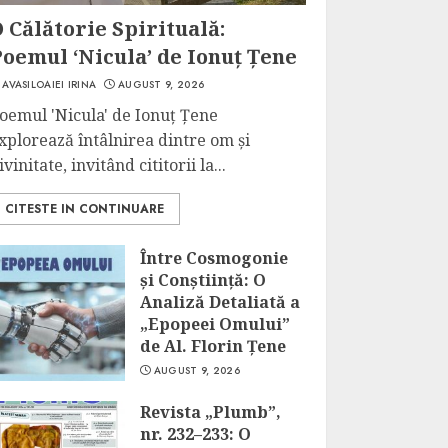
 Călătorie Spirituală:
oemul ‘Nicula’ de Ionuț Țene
AVASILOAIEI IRINA
AUGUST 9, 2026
oemul 'Nicula' de Ionuț Țene
xplorează întâlnirea dintre om și
ivinitate, invitând cititorii la...
CITESTE IN CONTINUARE
Între Cosmogonie
și Conștiință: O
Analiză Detaliată a
„Epopeei Omului”
de Al. Florin Țene
AUGUST 9, 2026
Revista „Plumb”,
nr. 232–233: O