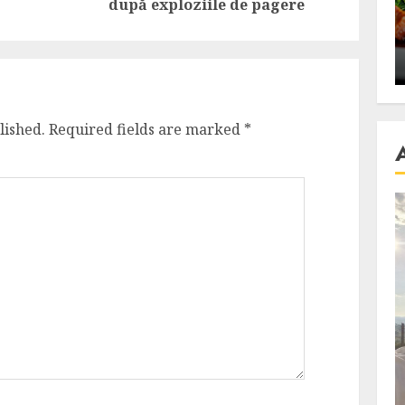
post:
post:
după exploziile de pagere
se retete
carnea de rata e vedeta
an
incontestabila
ALEXANDRU S.
NOVEMBER 29, 2023
lished.
Required fields are marked
*