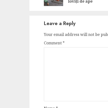
loviți de ape
Cele mai delicioa
cu piept de curc
ALEXANDRU S.
MAY 24, 2023
Leave a Reply
Your email address will not be pub
Comment
*