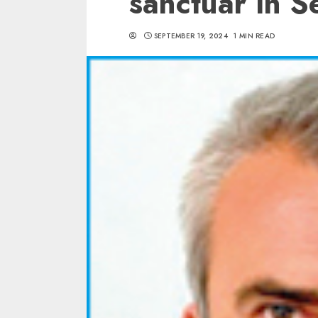
sanctuar în S
SEPTEMBER 19, 2024
1 MIN READ
5 min read
SpotOn Cluj
Ce poti vizita in 
Clujului cand te a
weekend prelungi
“Orasul Comoara
ALEXANDRU S.
MAY 31, 2023