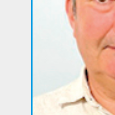
4 min read
La zi
Razboiul din Gaza
fatala pentru Ori
Mijlociu?
ALEXANDRU S.
NOVEMBER 1,
3 min read
Din fotoliu