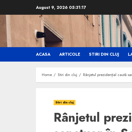
Skip
August 9, 2026
05:31:19
to
content
ACASA
ARTICOLE
STIRI DIN CLUJ
LA
Home
Stiri din cluj
Rânjetul prezidențial caută sa
Stiri din cluj
Rânjetul prezi