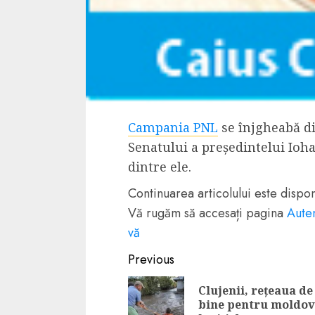
Dungeons & Drag
Onoare printre ho
film ca un joc car
cucereste de la 
cadre
ALEXANDRU S.
MAY 17, 2023
Campania PNL
se înjgheabă di
Senatului a președintelui Ioh
dintre ele.
Continuarea articolului este disp
Vă rugăm să accesați pagina
Auten
4 min read
vă
Continue
Previous
Reading
Clujenii, rețeaua de
Bucatar de ocazie
bine pentru moldov