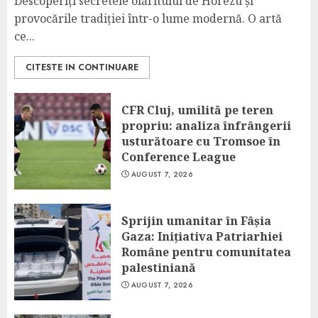
Descoperiți secretele olăritului de Horezu și
provocările tradiției într-o lume modernă. O artă
ce...
CITESTE IN CONTINUARE
CFR Cluj, umilită pe teren
propriu: analiza înfrângerii
usturătoare cu Tromsoe în
Conference League
AUGUST 7, 2026
Sprijin umanitar în Fâșia
Gaza: Inițiativa Patriarhiei
Române pentru comunitatea
palestiniană
AUGUST 7, 2026