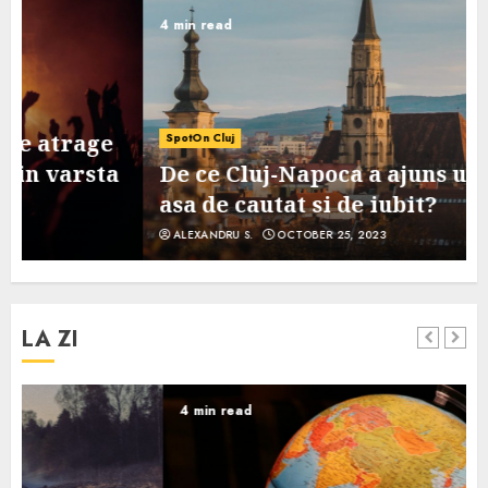
4 min read
SpotOn Cluj
De ce Cluj-Napoca a ajuns un oras
asa de cautat si de iubit?
ALEXANDRU S.
OCTOBER 25, 2023
LA ZI
4 min read