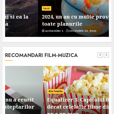
La zi
2024, un an cu multe provocari pe
toate planurile
ALEXANDRU S.
DECEMBER 20, 2023
RECOMANDARI FILM-MUZICA
3 min read
Din fotoliu
Equalizer 3: Capitolul final, mai slab
decat celelalte filme din serie, dar
nu e un esec