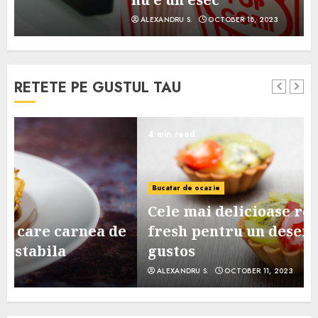
ALEXANDRU S.
OCTOBER 18, 2023
RETETE PE GUSTUL TAU
4 min read
Bucatar de ocazie
Cele mai delicioase retete de tarte
e
fresh pentru un desert sanatos si
gustos
ALEXANDRU S.
OCTOBER 11, 2023