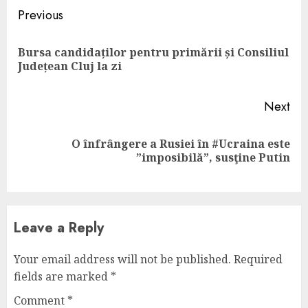
Continue
Previous
Reading
Bursa candidaților pentru primării și Consiliul
Pre
Județean Cluj la zi
pos
Next
O înfrângere a Rusiei în #Ucraina este
Next
”imposibilă”, susţine Putin
post:
Leave a Reply
Your email address will not be published.
Required
fields are marked
*
Comment
*