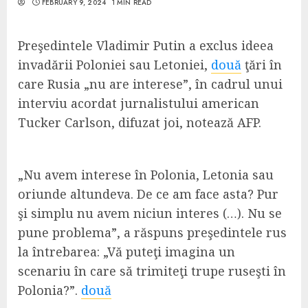
FEBRUARY 9, 2024
1 MIN READ
Preşedintele Vladimir Putin a exclus ideea
invadării Poloniei sau Letoniei,
două
ţări în
care Rusia „nu are interese”, în cadrul unui
interviu acordat jurnalistului american
Tucker Carlson, difuzat joi, notează AFP.
„Nu avem interese în Polonia, Letonia sau
oriunde altundeva. De ce am face asta? Pur
şi simplu nu avem niciun interes (…). Nu se
pune problema”, a răspuns preşedintele rus
la întrebarea: „Vă puteţi imagina un
scenariu în care să trimiteţi trupe ruseşti în
Polonia?”.
două