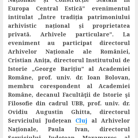
Europa Central Estică
”
evenimentul
intitulat „Între tradiția patrimoniului
arhivistic național și proprietatea
privată. Arhivele particulare”.
La
eveniment au participat directorul
Arhivelor Naționale ale României,
Cristian Anița, directorul Institutului de
Istorie „George Barițiu” al Academiei
Române, prof. univ. dr. Ioan Bolovan,
membru corespondent al Academiei
Române,
d
ecanul Facultăţii de Istorie şi
Filosofie
din cadrul UBB, prof. univ. dr.
Ovidiu Augustin Ghitta,
directorul
Serviciului Județean
Cluj
al Arhivelor
Naționale, Paula Ivan, directorul
Serviciului Județean Maramureș al