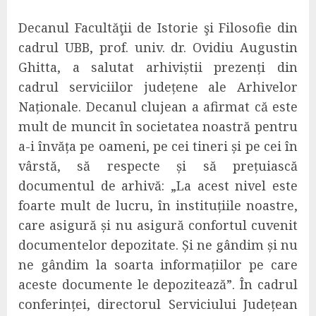
Decanul Facultăţii de Istorie şi Filosofie
din
cadrul UBB, prof. univ. dr. Ovidiu Augustin
Ghitta,
a salutat arhiviștii prezenți din
cadrul serviciilor județene ale Arhivelor
Naționale.
Decanul clujean a afirmat că
este
mult de muncit în societatea noastră pentru
a-i învăța pe oameni, pe cei tineri și pe cei în
vârstă, să respecte și să prețuiască
documentul de arhivă: „La acest nivel este
foarte mult de lucru, în instituțiile noastre,
care asigură și nu asigură confortul cuvenit
documentelor depozitate.
Ș
i ne gândim și nu
ne gândim la soarta informațiilor pe care
aceste documente le depozitează”. În cadrul
conferinței
, directorul Serviciului Județean