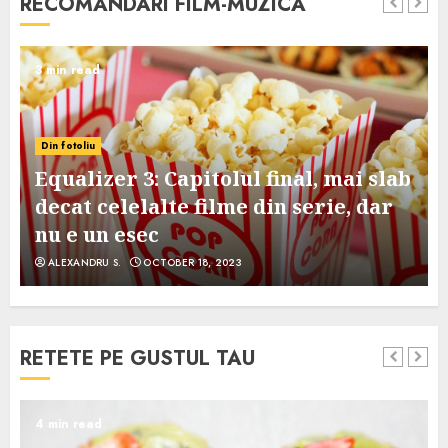
RECOMANDARI FILM-MUZICA
3 min read
Din fotoliu
Equalizer 3: Capitolul final, mai slab
decat celelalte filme din serie, dar
nu e un esec
ALEXANDRU S.
OCTOBER 18, 2023
RETETE PE GUSTUL TAU
4 min read