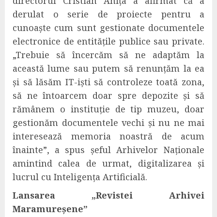
directorul
Cristian Anița
a afirmat că a
derulat o serie de proiecte pentru a
cunoaște cum sunt gestionate documentele
electronice de entități
le
publice sau private.
„Trebuie să încercăm să ne adaptăm la
această lume sau putem să renunțăm la ea
și să lăsăm IT-iști să controleze toată zona,
să ne întoarcem doar spre depozite și să
rămânem o instituție de tip muzeu, doar
gestionăm documentele vechi și nu ne mai
interesează memoria noastră de acum
înainte”,
a
spus
șeful Arhivelor Naționale
amintind calea de urmat, digitalizarea și
lucrul cu Inteligența Artificială.
L
ansarea „
Revist
ei
Arhivei
Maramureșene
”