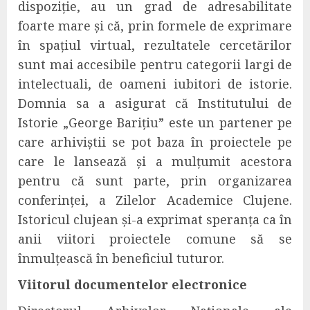
dispoziție,
au
un grad de adresabilitate
foarte mare
și că, p
rin forme
le
de exprimare
în spațiul virtual, rezultatele cercetărilor
sunt mai
accesibil
e
pentru categorii largi de
intelectuali, de oameni iubitori de istorie
.
Domnia sa a asigurat că Institutului de
Istorie „George Barițiu” este un partener pe
care arhiviștii se pot baza în proiectele pe
care le lansează
și a mulțumit acestora
pentru că sunt parte, prin organizarea
conferinței, a Zilelor
Academice Clujene.
Istoricul clujean și-a exprimat speranța c
a
în
anii viitori proiectele comune
să se
înmulțească în beneficiul tuturor.
Viitorul documentelor electronice