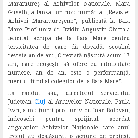
Maramureș al Arhivelor Naționale, Klara
Guseth, a lansat
un nou număr al
„Revist
ei
Arhivei Maramureșene”,
publicată
la Baia
Mare.
P
rof. univ. dr. Ovidiu Augustin Ghitta
a
felicitat echipa de la Baia Mare pentru
tenacitatea
de care dă dovadă, scoțând
revista an de an:
„O
revistă născută acum 17
ani, care reușește să ofere cu ritmicitate
numere, an de an,
este o
performanță,
meritul fiind al colegilor de la Baia Mare”.
La rândul său, directorul Serviciului
Județean
Cluj
al Arhivelor Naționale, Paula
Ivan, a mulțumit prof. univ. dr. Ioan Bolovan,
îndeosebi pentru sprijinul acordat
angajaților Arhivelor Naționale care anul
trecut au desfășurat o acțiune de protest.