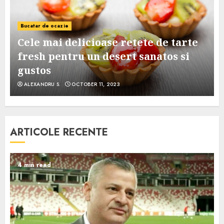
Bucatar de ocazie
Cele mai delicioase retete de tarte
e
fresh pentru un desert sanatos si
gustos
ALEXANDRU S.
OCTOBER 11, 2023
ARTICOLE RECENTE
4 min read