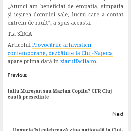
„Atunci am beneficiat de empatia, simpatia
și ieșirea domniei sale, lucru care a contat
extrem de mult”,
a spus aceasta.
Tia SÎRCA
Articolul
Provocările arhivisticii
contemporane, dezbătute la Cluj-Napoca
apare prima dată în
ziarulfaclia.ro
.
Continue
Previous
Reading
Iuliu Mureșan sau Marian Copilu? CFR Cluj
Pre
caută președinte
pos
Next
Ungaria își celebrează ziua națională la Cluj-
Next