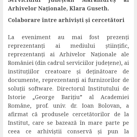
Arhivelor Naționale, Klara Guseth.
Colaborare între arhiviști și cercetători
La eveniment a
u mai fost prezenți
reprezentanți ai mediului științific,
reprezentanți ai Arhivelor Naționale ale
României (din cadrul serviciilor județene), ai
instituțiilor creatoare și deținătoare de
documente, reprezentanți ai furnizorilor de
soluții software.
D
irectorul Institutului de
Istorie „George Barițiu” al Academiei
Române, prof. univ. dr. Ioan Bolovan,
a
afirmat că produsele cercetătorilor de la
Institut,
care se bazează în mare
parte
pe
ceea ce arhiviștii conservă și pun la