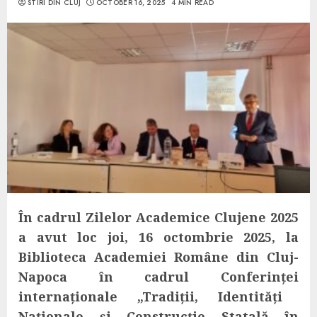
STIRI DIN CLUJ
OCTOBER 16, 2025
4 MIN READ
În cadrul Zilelor Academice Clujene
2025
a avut loc
joi
, 1
6
octombrie 202
5
, la
Biblioteca Academiei Române din Cluj-
Napoca
în cadrul
Conferinț
ei
internațional
e
„
Tradiții, Identități
Naționale și Construcție Statală în