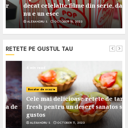
decat celelalte filme din serie, dar
nu e un esec
ALEXANDRU S.
OCTOBER 18, 2023
RETETE PE GUSTUL TAU
4 min read
Bucatar de ocazie
Cele mai delicioase retete de tarte
e
fresh pentru un desert sanatos si
gustos
ALEXANDRU S.
OCTOBER 11, 2023