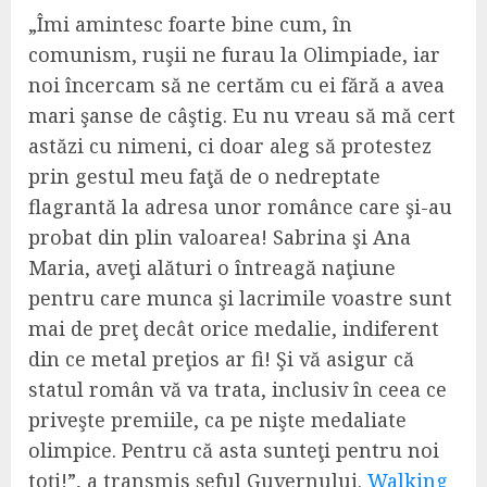
„Îmi amintesc foarte bine cum, în
comunism, ruşii ne furau la Olimpiade, iar
noi încercam să ne certăm cu ei fără a avea
mari şanse de câştig. Eu nu vreau să mă cert
astăzi cu nimeni, ci doar aleg să protestez
prin gestul meu faţă de o nedreptate
flagrantă la adresa unor românce care şi-au
probat din plin valoarea! Sabrina şi Ana
Maria, aveţi alături o întreagă naţiune
pentru care munca şi lacrimile voastre sunt
mai de preţ decât orice medalie, indiferent
din ce metal preţios ar fi! Şi vă asigur că
statul român vă va trata, inclusiv în ceea ce
priveşte premiile, ca pe nişte medaliate
olimpice. Pentru că asta sunteţi pentru noi
toţi!”, a transmis şeful Guvernului.
Walking