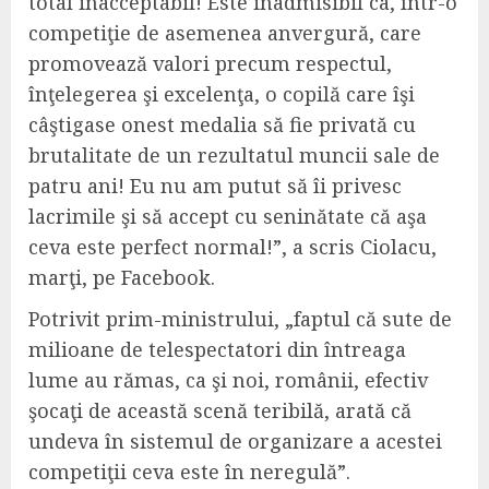
total inacceptabil! Este inadmisibil ca, într-o
competiţie de asemenea anvergură, care
promovează valori precum respectul,
înţelegerea şi excelenţa, o copilă care îşi
câştigase onest medalia să fie privată cu
brutalitate de un rezultatul muncii sale de
patru ani! Eu nu am putut să îi privesc
lacrimile şi să accept cu seninătate că aşa
ceva este perfect normal!”, a scris Ciolacu,
marţi, pe Facebook.
Potrivit prim-ministrului, „faptul că sute de
milioane de telespectatori din întreaga
lume au rămas, ca şi noi, românii, efectiv
şocaţi de această scenă teribilă, arată că
undeva în sistemul de organizare a acestei
competiţii ceva este în neregulă”.