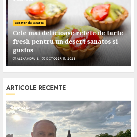
Bucatar de ocazie
Cele mai delicioase retete de tarte
e
fresh pentru un desert sanatos si
gustos
ALEXANDRU S.
OCTOBER 11, 2023
ARTICOLE RECENTE
5 min read