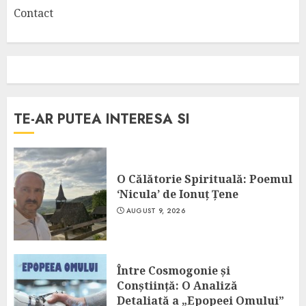
Contact
TE-AR PUTEA INTERESA SI
O Călătorie Spirituală: Poemul
‘Nicula’ de Ionuț Țene
AUGUST 9, 2026
Între Cosmogonie și
Conștiință: O Analiză
Detaliată a „Epopeei Omului”