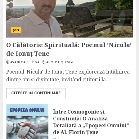
Știri
O Călătorie Spirituală: Poemul ‘Nicula’
de Ionuț Țene
AVASILOAIEI IRINA
AUGUST 9, 2026
Poemul 'Nicula' de Ionuț Țene explorează întâlnirea
dintre om și divinitate, invitând cititorii la...
CITESTE IN CONTINUARE
Între Cosmogonie și
Conștiință: O Analiză
Detaliată a „Epopeei Omului”
de Al. Florin Țene