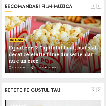
RECOMANDARI FILM-MUZICA
3 min read
Din fotoliu
Equalizer 3: Capitolul final, mai slab
decat celelalte filme din serie, dar
nu e un esec
ALEXANDRU S.
OCTOBER 18, 2023
RETETE PE GUSTUL TAU
4 min read