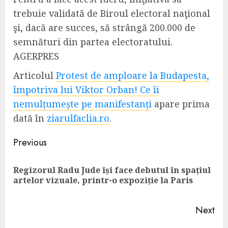
trebuie validată de Biroul electoral naţional
şi, dacă are succes, să strângă 200.000 de
semnături din partea electoratului.
AGERPRES
Articolul
Protest de amploare la Budapesta,
împotriva lui Viktor Orban! Ce îi
nemulțumește pe manifestanți
apare prima
dată în
ziarulfaclia.ro
.
Continue
Previous
Reading
Regizorul Radu Jude își face debutul în spațiul
Pre
artelor vizuale, printr-o expoziție la Paris
pos
Next