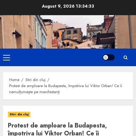
Skip
August 9, 2026
13:34:34
to
content
Primary
Menu
Home
Stiri din cluj
Protest de amploare la Budapesta, împotriva lui Viktor Orban! Ce îi
nemulțumește pe manifestanți
Stiri din cluj
Protest de amploare la Budapesta,
împotriva lui Viktor Orban! Ce îi