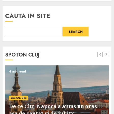
CAUTA IN SITE
SEARCH
SPOTON CLUJ
4 min read
SpotOn Cluj
De ce Cluj-Napoca a ajuns un oras
asa de cautat si de iubit?