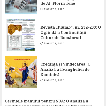
de Al. Florin Țene
AUGUST 9, 2026
Revista „Plumb”, nr. 232–233: O
Oglindă a Continuității
Culturale Românești
AUGUST 9, 2026
Credința și Vindecarea: O
Analiză a Evangheliei de
Duminică
AUGUST 9, 2026
Cerințele Iranului pentru SUA: O analiză a