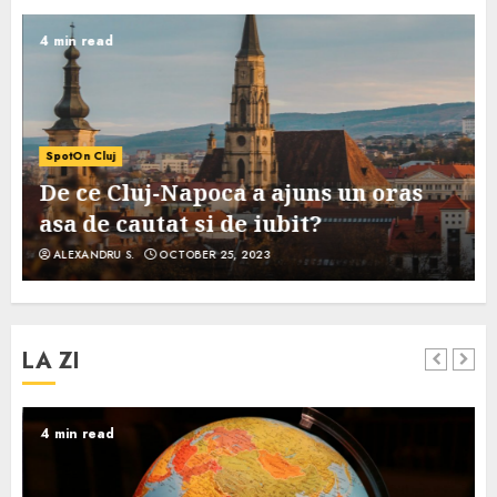
4 min read
SpotOn Cluj
De ce Cluj-Napoca a ajuns un oras
asa de cautat si de iubit?
ALEXANDRU S.
OCTOBER 25, 2023
LA ZI
4 min read