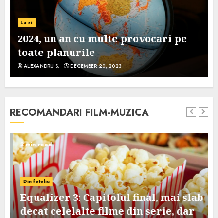
La zi
2024, un an cu multe provocari pe
toate planurile
ALEXANDRU S.
DECEMBER 20, 2023
RECOMANDARI FILM-MUZICA
3 min read
Din fotoliu
Equalizer 3: Capitolul final, mai slab
decat celelalte filme din serie, dar