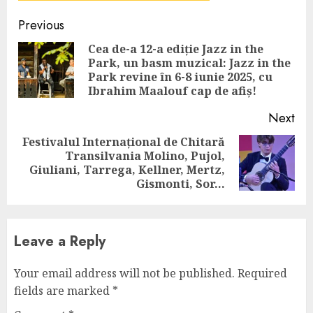
Continue
Previous
Reading
Cea de-a 12-a ediție Jazz in the
Park, un basm muzical: Jazz in the
Pre
Park revine în 6-8 iunie 2025, cu
pos
Ibrahim Maalouf cap de afiș!
Next
Festivalul Internațional de Chitară
Transilvania Molino, Pujol,
Next
Giuliani, Tarrega, Kellner, Mertz,
post:
Gismonti, Sor…
Leave a Reply
Your email address will not be published.
Required
fields are marked
*