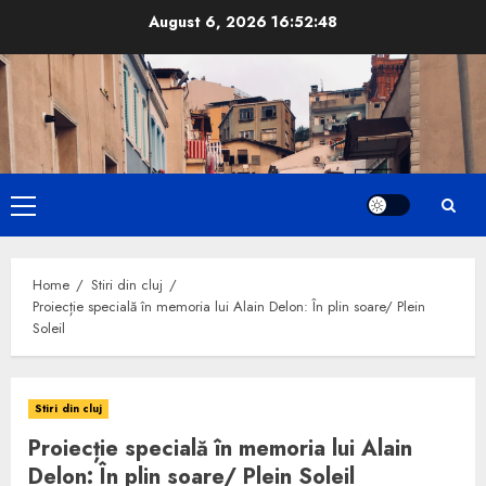
Skip
August 6, 2026
16:52:50
to
content
Primary
Menu
Home
Stiri din cluj
Proiecție specială în memoria lui Alain Delon: În plin soare/ Plein
Soleil
Stiri din cluj
Proiecție specială în memoria lui Alain
Delon: În plin soare/ Plein Soleil