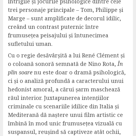
intrigile și jocurile psihologice dintre cele
trei personaje principale – Tom, Philippe și
Marge – sunt amplificate de decorul idilic,
creând un contrast puternic între
frumusețea peisajului și întunecimea
sufletului uman.
Cu o regie desăvârșită a lui René Clément și
o coloană sonoră semnată de Nino Rota,
În
plin soare
nu este doar o dramă psihologică,
ci și o analiză profundă a caracterului unui
hedonist amoral, a cărui șarm maschează
răul interior. Juxtapunerea intențiilor
criminale cu scenariile idilice din Italia și
Mediterană dă naștere unui film artistic ce
îmbină în mod unic frumusețea vizuală cu
suspansul, reușind să captiveze atât ochii,