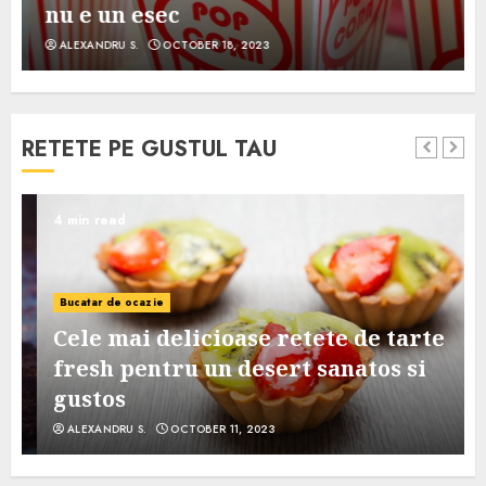
nu e un esec
ALEXANDRU S.
OCTOBER 18, 2023
RETETE PE GUSTUL TAU
4 min read
Bucatar de ocazie
Cele mai delicioase retete de tarte
e
fresh pentru un desert sanatos si
gustos
ALEXANDRU S.
OCTOBER 11, 2023