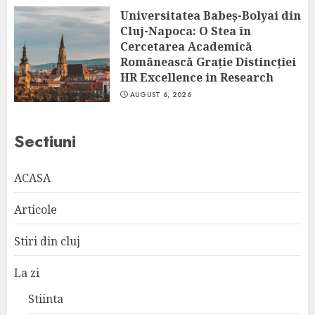
Universitatea Babeș-Bolyai din
Cluj-Napoca: O Stea în
Cercetarea Academică
Românească Grație Distincției
HR Excellence in Research
AUGUST 6, 2026
Sectiuni
ACASA
Articole
Stiri din cluj
La zi
Stiinta