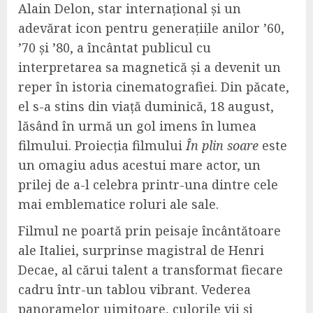
Alain Delon, star internațional și un
adevărat icon pentru generațiile anilor ’60,
’70 și ’80, a încântat publicul cu
interpretarea sa magnetică și a devenit un
reper în istoria cinematografiei. Din păcate,
el s-a stins din viață duminică, 18 august,
lăsând în urmă un gol imens în lumea
filmului. Proiecția filmului
În plin soare
este
un omagiu adus acestui mare actor, un
prilej de a-l celebra printr-una dintre cele
mai emblematice roluri ale sale.
Filmul ne poartă prin peisaje încântătoare
ale Italiei, surprinse magistral de Henri
Decae, al cărui talent a transformat fiecare
cadru într-un tablou vibrant. Vederea
panoramelor uimitoare, culorile vii și