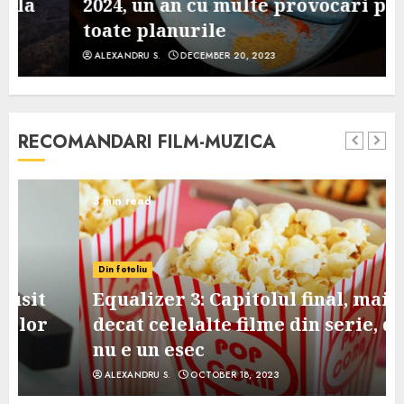
2024, un an cu multe provocari pe
toate planurile
ALEXANDRU S.
DECEMBER 20, 2023
RECOMANDARI FILM-MUZICA
3 min read
Din fotoliu
Equalizer 3: Capitolul final, mai slab
decat celelalte filme din serie, dar
nu e un esec
ALEXANDRU S.
OCTOBER 18, 2023