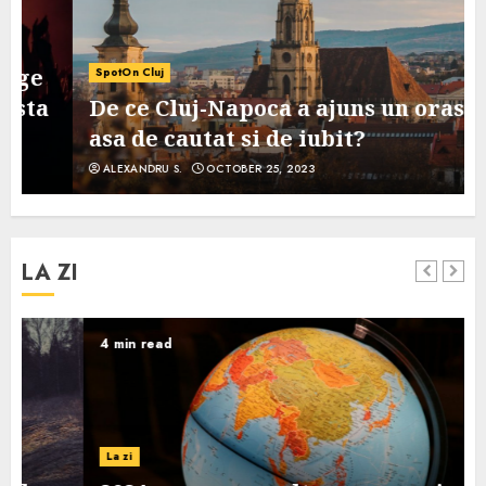
SpotOn Cluj
De ce Cluj-Napoca a ajuns un oras
asa de cautat si de iubit?
ALEXANDRU S.
OCTOBER 25, 2023
LA ZI
4 min read
La zi