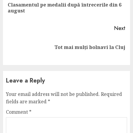
Clasamentul pe medalii după întrecerile din 6
Pre
august
pos
Next
Next
Tot mai mulți bolnavi la Cluj
post:
Leave a Reply
Your email address will not be published.
Required
fields are marked
*
Comment
*