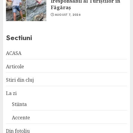
Iresponsabil al Turiștilor în
Făgăraș
AUGUST 7, 2026
Sectiuni
ACASA
Articole
Stiri din cluj
La zi
Stiinta
Accente
Din fotoliu