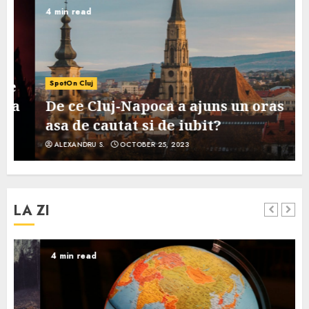
4 min read
SpotOn Cluj
De ce Cluj-Napoca a ajuns un oras
asa de cautat si de iubit?
ALEXANDRU S.
OCTOBER 25, 2023
LA ZI
4 min read