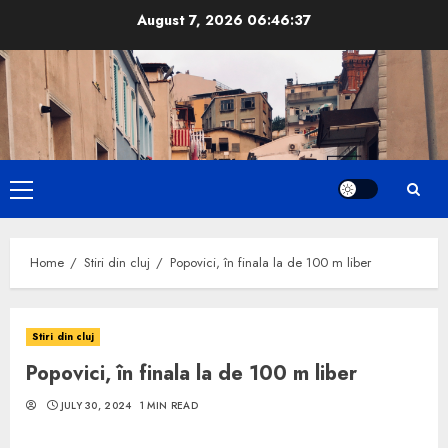
Skip
August 7, 2026
06:46:38
to
content
Primary
Menu
Home
Stiri din cluj
Popovici, în finala la de 100 m liber
Stiri din cluj
Popovici, în finala la de 100 m liber
JULY 30, 2024
1 MIN READ