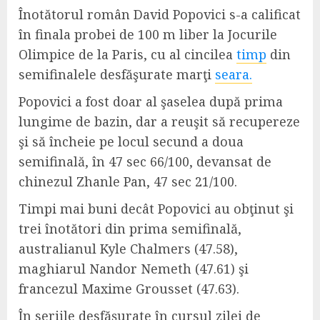
Înotătorul român David Popovici s-a calificat
în finala probei de 100 m liber la Jocurile
Olimpice de la Paris, cu al cincilea
timp
din
semifinalele desfăşurate marţi
seara.
Popovici a fost doar al şaselea după prima
lungime de bazin, dar a reuşit să recupereze
şi să încheie pe locul secund a doua
semifinală, în 47 sec 66/100, devansat de
chinezul Zhanle Pan, 47 sec 21/100.
Timpi mai buni decât Popovici au obţinut şi
trei înotători din prima semifinală,
australianul Kyle Chalmers (47.58),
maghiarul Nandor Nemeth (47.61) şi
francezul Maxime Grousset (47.63).
În seriile desfăşurate în cursul zilei de