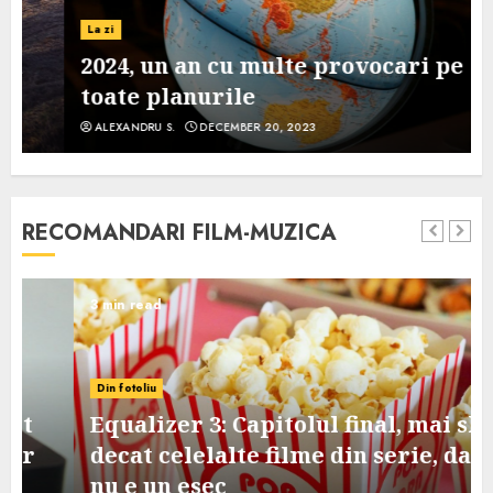
La zi
2024, un an cu multe provocari pe
toate planurile
ALEXANDRU S.
DECEMBER 20, 2023
RECOMANDARI FILM-MUZICA
3 min read
Din fotoliu
Equalizer 3: Capitolul final, mai slab
decat celelalte filme din serie, dar
nu e un esec