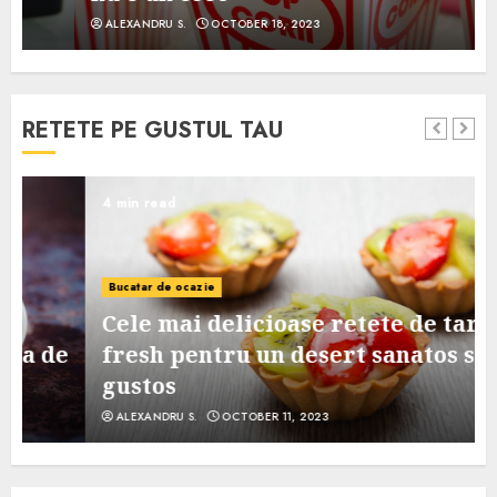
ALEXANDRU S.
OCTOBER 18, 2023
RETETE PE GUSTUL TAU
4 min read
Bucatar de ocazie
Cele mai delicioase retete de tarte
e
fresh pentru un desert sanatos si
gustos
ALEXANDRU S.
OCTOBER 11, 2023