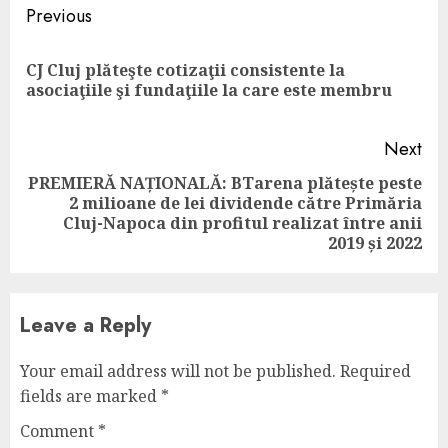
Continue
Previous
Reading
CJ Cluj plăteşte cotizaţii consistente la
Pre
asociaţiile şi fundaţiile la care este membru
pos
Next
PREMIERĂ NAȚIONALĂ: BTarena plătește peste
2 milioane de lei dividende către Primăria
Next
Cluj-Napoca din profitul realizat între anii
post:
2019 și 2022
Leave a Reply
Your email address will not be published.
Required
fields are marked
*
Comment
*