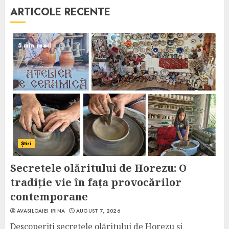
ARTICOLE RECENTE
5 min read
Știri
Secretele olăritului de Horezu: O
tradiție vie în fața provocărilor
contemporane
AVASILOAIEI IRINA
AUGUST 7, 2026
Descoperiți secretele olăritului de Horezu și