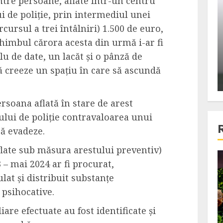
tre persoane, aflate într-un centru
ons:
Din fotoliu
ui de poliție, prin intermediul unei
ti, un
The Killer, un film care nu a
cursul a trei întâlniri) 1.500 de euro,
e te
reusit sa se ridice la
 schimbul cărora acesta din urmă i-ar fi
primele
nivelul asteptarilor
u de date, un lacăt și o pânză de
publicului si criticilor
ă creeze un spațiu în care să ascundă
ALEXANDRU S.
DECEMBER 6, 2023
ersoana aflată în stare de arest
ului de poliție contravaloarea unui
să evadeze.
flate sub măsura arestului preventiv)
 – mai 2024 ar fi procurat,
4 min read
lat și distribuit substanțe
 psihocative.
Bucatar de ocazie
are efectuate au fost identificate și
3 retete delicioase in care