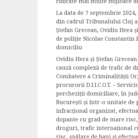
ridicate mai multe mijloace d
Cele mai delicioa
La data de 7 septembrie 2024, 
cu piept de curc
din cadrul Tribunalului Cluj a
ALEXANDRU S.
MAY 24, 2023
Ștefan Grecean, Ovidiu Hera și
de poliție Nicolae Constantin 
domiciliu
Ovidiu Hera și Ștefan Grecean 
cauză complexă de trafic de dr
Combatere a Criminalității O
procurorii D.I.I.C.O.T. – Servic
percheziții domiciliare, în jud
București și într-o unitate de 
infracțional organizat, efectu
dopante cu grad de mare risc,
droguri, trafic internațional
risc, spălare de bani și efectu