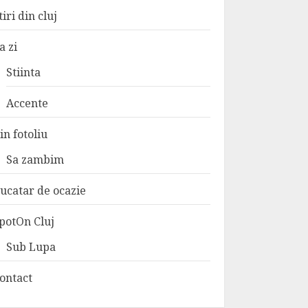
tiri din cluj
a zi
Stiinta
Accente
in fotoliu
Sa zambim
ucatar de ocazie
potOn Cluj
Sub Lupa
ontact