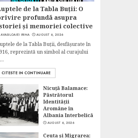
uptele de la Tabla Buții: O
privire profundă asupra
storiei și memoriei colective
AVASILOAIEI IRINA
AUGUST 6, 2026
uptele de la Tabla Buții, desfășurate în
916, reprezintă un simbol al curajului
...
CITESTE IN CONTINUARE
Nicuță Balamace:
Păstrătorul
Identității
Aromâne în
Albania Interbelică
AUGUST 6, 2026
Ceuta și Migrarea: