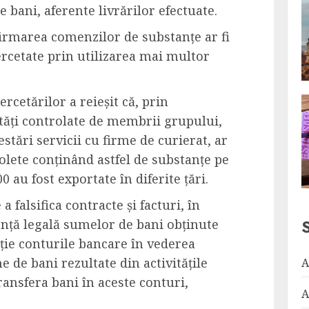
 bani, aferente livrărilor efectuate.
firmarea comenzilor de substanțe ar fi
ercetate prin utilizarea mai multor
rcetărilor a reieșit că, prin
tăți controlate de membrii grupului,
estări servicii cu firme de curierat, ar
 colete conținând astfel de substanțe pe
0 au fost exportate în diferite țări.
a falsifica contracte și facturi, în
ență legală sumelor de bani obținute
iție conturile bancare în vederea
 de bani rezultate din activitățile
A
ransfera bani în aceste conturi,
A