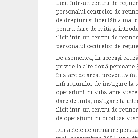
ilicit într-un centru de reține
4 min read
personalul centrelor de reține
de drepturi și libertăți a mai
pentru dare de mită și introd
La zi
ilicit într-un centru de reține
Razboiul din Gaza
personalul centrelor de reține
fatala pentru Ori
De asemenea, în aceeași cauză
Mijlociu?
privire la alte două persoane 
ALEXANDRU S.
NOVEMBER 1,
în stare de arest preventiv în
infracțiunilor de instigare la 
operațiuni cu substanțe suscep
dare de mită, instigare la in
ilicit într-un centru de reține
de operațiuni cu produse susce
3 min read
Din actele de urmărire penală 
Din fotoliu