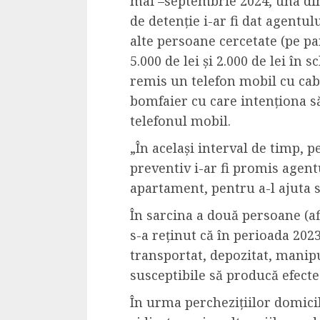
mai –septembrie 2024, una din
Dungeons & Drag
de detenție i-ar fi dat agentul
Onoare printre ho
alte persoane cercetate (pe par
film ca un joc car
5.000 de lei și 2.000 de lei în
cucereste de la 
remis un telefon mobil cu cabl
cadre
bomfaier cu care intenționa s
ALEXANDRU S.
MAY 17, 2023
telefonul mobil.
„În același interval de timp, p
preventiv i-ar fi promis agent
apartament, pentru a-l ajuta 
În sarcina a două persoane (a
s-a reținut că în perioada 2023
4 min read
transportat, depozitat, manipu
susceptibile să producă efecte
În urma perchezițiilor domicili
Bucatar de ocazie