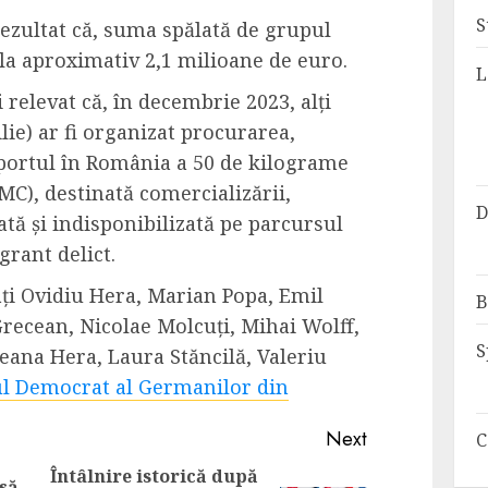
S
 rezultat că, suma spălată de grupul
e la aproximativ 2,1 milioane de euro.
L
 relevat că, în decembrie 2023, alți
lie) ar fi organizat procurarea,
portul în România a 50 de kilograme
MC), destinată comercializării,
D
ată și indisponibilizată pe parcursul
grant delict.
ați Ovidiu Hera, Marian Popa, Emil
B
Grecean, Nicolae Molcuți, Mihai Wolff,
S
Leana Hera, Laura Stăncilă, Valeriu
l Democrat al Germanilor din
Next
C
Întâlnire istorică după
să