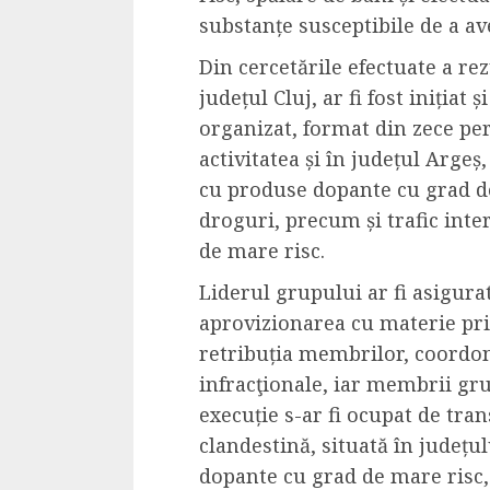
substanțe susceptibile de a av
Din cercetările efectuate a rez
județul Cluj, ar fi fost inițiat 
organizat, format din zece pers
activitatea și în județul Argeș
cu produse dopante cu grad de
droguri, precum și trafic int
de mare risc.
Liderul grupului ar fi asigura
aprovizionarea cu materie prim
retribuția membrilor, coordona
infracţionale, iar membrii gru
execuție s-ar fi ocupat de tra
clandestină, situată în județu
dopante cu grad de mare risc,