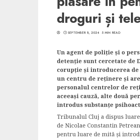
plasare în pe
droguri și tel
SEPTEMBER 8, 2024
5 MIN READ
5 min read
SpotOn Cluj
Un agent de poliție și o per
Ce poti vizita in 
detenție sunt cercetate de 
Clujului cand te a
corupție și introducerea de 
weekend prelungi
un centru de reținere și ar
“Orasul Comoara
personalul centrelor de reți
aceeași cauză, alte două pe
ALEXANDRU S.
MAY 31, 2023
introdus substanțe psihoact
Tribunalul Cluj a dispus luare
de Nicolae Constantin Petrean,
pentru luare de mită și intro