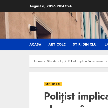
Skip
August 6, 2026
20:47:25
to
content
ACASA
ARTICOLE
STIRI DIN CLUJ
LA
Home
Stiri din cluj
Polițist implicat într-o rețea 
Stiri din cluj
Polițist implic