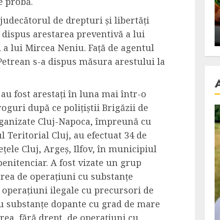
e probă.
se retete
carnea de rata e vedeta
judecătorul de drepturi și libertăți
an
incontestabila
 dispus arestarea preventivă a lui
ALEXANDRU S.
NOVEMBER 29, 2023
 a lui Mircea Neniu. Față de agentul
Petrean s-a dispus măsura arestului la
au fost arestați în luna mai într-o
oguri după ce polițiștii Brigăzii de
rganizate Cluj-Napoca, împreună cu
iul Teritorial Cluj, au efectuat 34 de
ețele Cluj, Argeș, Ilfov, în municipiul
penitenciar. A fost vizate un grup
area de operațiuni cu substanțe
 operațiuni ilegale cu precursori de
 cu substanțe dopante cu grad de mare
area, fără drept, de operațiuni cu