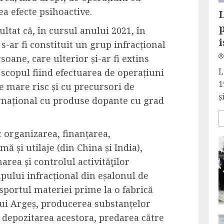
ea efecte psihoactive.
L
ultat că, în cursul anului 2021, în
i
și s-ar fi constituit un grup infracțional
oane, care ulterior și-ar fi extins
L
, scopul fiind efectuarea de operațiuni
1
 mare risc și cu precursori de
și
ernațional cu produse dopante cu grad
t organizarea, finanțarea,
ă și utilaje (din China și India),
rea și controlul activităţilor
pului infracțional din eșalonul de
nsportul materiei prime la o fabrică
lui Argeș, producerea substanțelor
 depozitarea acestora, predarea către