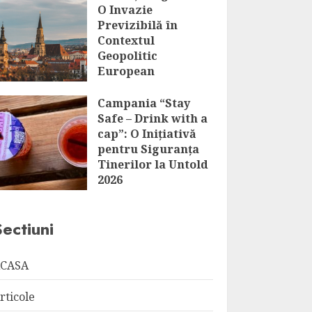
O Invazie
Previzibilă în
Contextul
Geopolitic
European
AUGUST 6, 2026
Campania “Stay
Safe – Drink with a
cap”: O Inițiativă
pentru Siguranța
Tinerilor la Untold
2026
AUGUST 6, 2026
Sectiuni
CASA
rticole