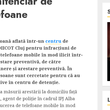
nitenciar de
efoane
4 min read
SpotOn Cluj
soană aflată într-un
centru
de
jurul
Festivalurile Clujului. De
DIICOT Cluj pentru infracțiuni de
fli intr-un
ce atrage Clujul tinerii si
telefoane mobile în mod ilicit într-
t in
pe cei mai in varsta an de
estare preventivă, de către
”?
an?
nere și arestare preventivă. În
rsoane sunt cercetate pentru că au
ALEXANDRU S.
DECEMBER 13, 2023
ive în centru de detenție.
a măsurii arestării la domiciliu față
 agent de poliție în cadrul IPJ Alba
ducerea de telefoane mobile în mod