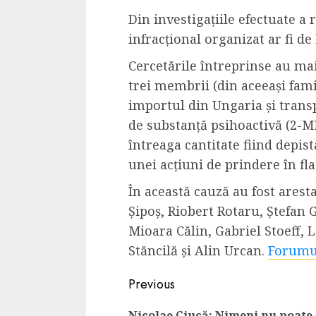
Din investigațiile efectuate a
infracțional organizat ar fi d
Cercetările întreprinse au mai
trei membrii (din aceeași fami
importul din Ungaria și trans
de substanță psihoactivă (2-M
întreaga cantitate fiind depist
unei acțiuni de prindere în fla
În această cauză au fost arest
Șipoș, Riobert Rotaru, Ștefan 
Mioara Călin, Gabriel Stoeff, 
Stăncilă și Alin Urcan.
Forumu
Continue
Previous
Reading
Nicolae Ciucă: Nimeni nu poate 