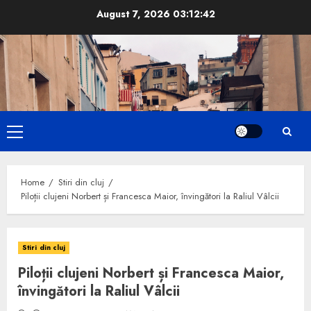
Skip
August 7, 2026
03:12:43
to
content
Primary
Menu
Home
Stiri din cluj
Piloții clujeni Norbert și Francesca Maior, învingători la Raliul Vâlcii
Stiri din cluj
Piloții clujeni Norbert și Francesca Maior,
învingători la Raliul Vâlcii