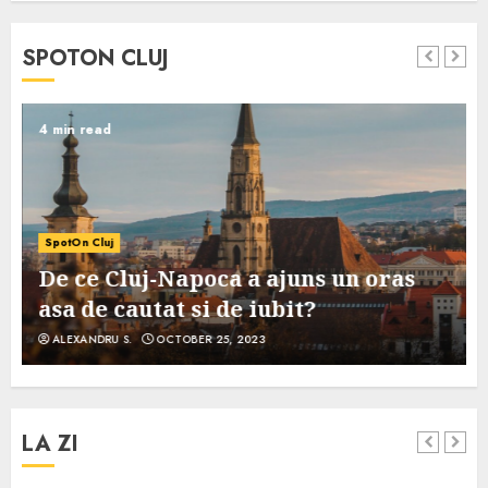
SPOTON CLUJ
4 min read
SpotOn Cluj
De ce Cluj-Napoca a ajuns un oras
asa de cautat si de iubit?
ALEXANDRU S.
OCTOBER 25, 2023
LA ZI