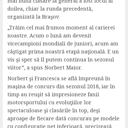
mai bună clasare la general a fost locul al
doilea, chiar la runda precedentă,
organizată la Braşov.
„Trăim cel mai frumos moment al carierei
noastre. Acum o lună am devenit
vicecampioni mondiali de juniori, acum am
câştigat prima noastră etapă naţională. E un
vis şi sper să îl putem continua în sezonul
viitor”, a spus Norbert Maior.
Norbert şi Francesca se află împreună în
maşina de concurs din sezonul 2018, iar în
timp au reuşit să impresioneze fanii
motorsportului cu evoluţiilor lor
spectaculoase şi clasările în top, deşi
aproape de fiecare dată concurau pe modele
cu configuraţie net inferioară, precizează