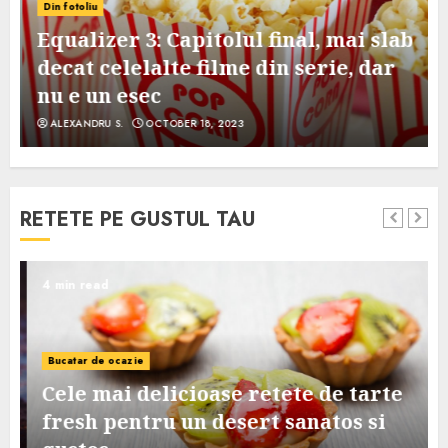
Din fotoliu
Equalizer 3: Capitolul final, mai slab
decat celelalte filme din serie, dar
nu e un esec
ALEXANDRU S.
OCTOBER 18, 2023
RETETE PE GUSTUL TAU
4 min read
Bucatar de ocazie
Cele mai delicioase retete de tarte
e
fresh pentru un desert sanatos si