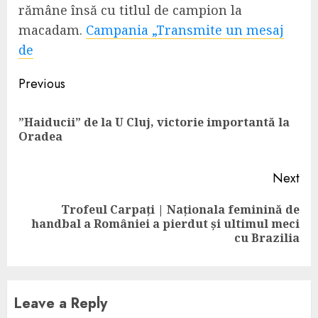
rămâne însă cu titlul de campion la
macadam.
Campania „Transmite un mesaj
de
Continue
Previous
Reading
”Haiducii” de la U Cluj, victorie importantă la
Pre
Oradea
pos
Next
Trofeul Carpați | Naționala feminină de
Next
handbal a României a pierdut și ultimul meci
post:
cu Brazilia
Leave a Reply