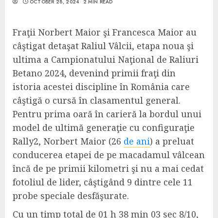
OCTOBER 28, 2024
2 MIN READ
Fraţii Norbert Maior şi Francesca Maior au
câştigat detaşat Raliul Vâlcii, etapa noua şi
ultima a Campionatului Naţional de Raliuri
Betano 2024, devenind primii fraţi din
istoria acestei discipline în România care
câştigă o cursă în clasamentul general.
Pentru prima oară în carieră la bordul unui
model de ultimă generaţie cu configuraţie
Rally2, Norbert Maior (26
de ani
) a preluat
conducerea etapei de pe macadamul vâlcean
încă de pe primii kilometri şi nu a mai cedat
fotoliul de lider, câştigând 9 dintre cele 11
probe speciale desfăşurate.
Cu un timp total de 01 h 38 min 03 sec 8/10,