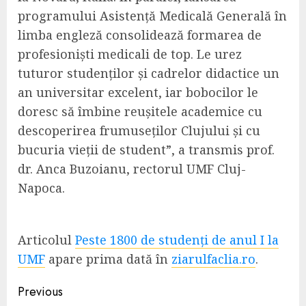
programului Asistență Medicală Generală în
limba engleză consolidează formarea de
profesioniști medicali de top. Le urez
tuturor studenților și cadrelor didactice un
an universitar excelent, iar bobocilor le
doresc să îmbine reușitele academice cu
descoperirea frumuseților Clujului și cu
bucuria vieții de student”, a transmis prof.
dr. Anca Buzoianu, rectorul UMF Cluj-
Napoca.
Articolul
Peste 1800 de studenți de anul I la
UMF
apare prima dată în
ziarulfaclia.ro
.
Continue
Previous