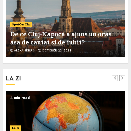
SpotOn Cluj
De ce Cluj-Napoca a ajuns un oras
asa de cautat si de iubit?
ALEXANDRU S.
OCTOBER 25, 2023
LA ZI
4 min read
La zi