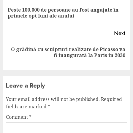
Reading
Peste 100.000 de persoane au fost angajate în
Pre
primele opt luni ale anului
pos
Next
O grădină cu sculpturi realizate de Picasso va
Next
fi inaugurată la Paris în 2030
post:
Leave a Reply
Your email address will not be published.
Required
fields are marked
*
Comment
*