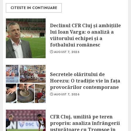
CITESTE IN CONTINUARE
Declinul CFR Cluj și ambițiile
lui Ioan Varga: o analiză a
viitorului echipei și a
fotbalului românesc
AUGUST 7, 2026
Secretele olăritului de
Horezu: O tradiție vie în fața
provocărilor contemporane
AUGUST 7, 2026
CFR Cluj, umilită pe teren
propriu: analiza înfrângerii
usturătoare cu Tromsoe în