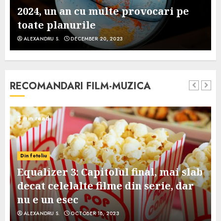
2024, un an cu multe provocari pe
toate planurile
ALEXANDRU S.
DECEMBER 20, 2023
RECOMANDARI FILM-MUZICA
3 min read
Din fotoliu
Equalizer 3: Capitolul final, mai slab
decat celelalte filme din serie, dar
nu e un esec
ALEXANDRU S.
OCTOBER 18, 2023