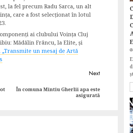
st, la fel precum Radu Sarca, un alt
C
nța, care a fost selecționat în lotul
D
23.
C
 componenți ai clubului Voința Cluj
biu: Mădălin Frâncu, la Elite, și
 „Transmite un mesaj de
Artă
s
E
d
Next
ș
pot
În comuna Mintiu Gherlii apa este
Previous
Next
asigurată
post:
post: