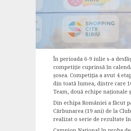
4 min read
La zi
Razboiul din Gaza
fatala pentru Ori
Mijlociu?
În perioada 6-9 iulie s-a desfăș
ALEXANDRU S.
NOVEMBER 1,
competiție cuprinsă în calenda
șosea. Competiția a avut 4 etap
din toat
ă lumea
, dintre care 
Team, două echipe naționale 
Din echipa României a făcut p
Cărbunarea
(19 ani) de la
Club
realizat o serie de rezultate î
3 min read
Din fotoliu
Campion Național în proba de