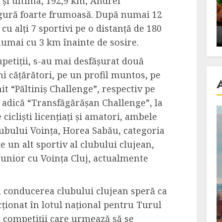
ă și ultima, 192,9 km, Andrei
se retete
carnea de rata e vedeta
igură foarte frumoasă. După numai 12
an
incontestabila
u alți 7 sportivi pe o distanță de 180
ALEXANDRU S.
NOVEMBER 29, 2023
numai cu 3 km înainte de sosire.
petiții, s-au mai desfășurat două
i cățărători, pe un profil muntos, pe
it “Păltiniș Challenge”, respectiv pe
, adică “Transfăgărășan Challenge”, la
 cicliști licențiați și amatori, ambele
lubului Voința,
Horea Sabău
, categoria
e un alt sportiv al clubului clujean,
 junior cu Voința Cluj, actualmente
, conducerea clubului clujean speră ca
ționat în lotul național pentru Turul
 competiții care urmează să se