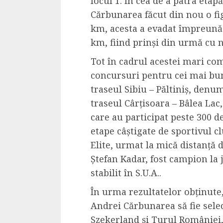
locul 1. În cea de a patra etap
Cele mai delicioa
Cărbunarea făcut din nou o f
cu piept de curc
km, acesta a evadat împreună c
ALEXANDRU S.
MAY 24, 2023
km, fiind prinși din urmă cu 
Tot
î
n cadrul acestei mari com
concursuri pentru cei mai bun
traseul Sibiu – Păltiniș, denum
traseul Cârțisoara – Bâlea Lac
care au participat peste 300 de
etape câștigate de sportivul c
Elite, urmat la mică distanță d
Ștefan Kadar
, fost campion la
stabilit în S.U.A..
În urma rezultatelor obținute
Andrei Cărbunarea să fie selec
Szekerland și Turul României,