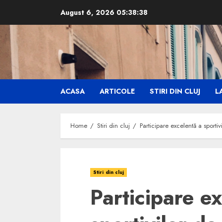
Skip
August 6, 2026
05:38:39
to
content
ACASA
ARTICOLE
STIRI DIN CLUJ
LA
Home
Stiri din cluj
Participare excelentă a sportivi
Stiri din cluj
Participare e