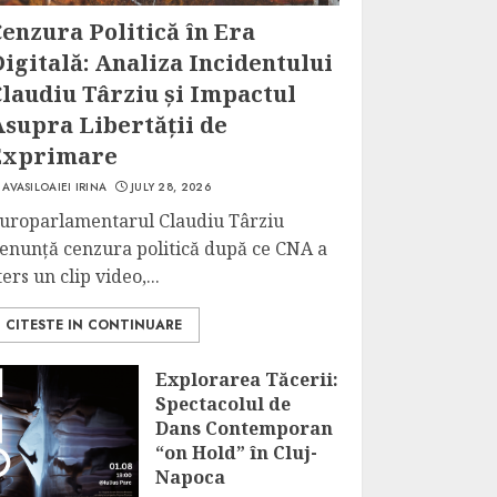
enzura Politică în Era
igitală: Analiza Incidentului
laudiu Târziu și Impactul
Asupra Libertății de
Exprimare
AVASILOAIEI IRINA
JULY 28, 2026
uroparlamentarul Claudiu Târziu
enunță cenzura politică după ce CNA a
ters un clip video,...
CITESTE IN CONTINUARE
Explorarea Tăcerii:
Spectacolul de
Dans Contemporan
“on Hold” în Cluj-
Napoca