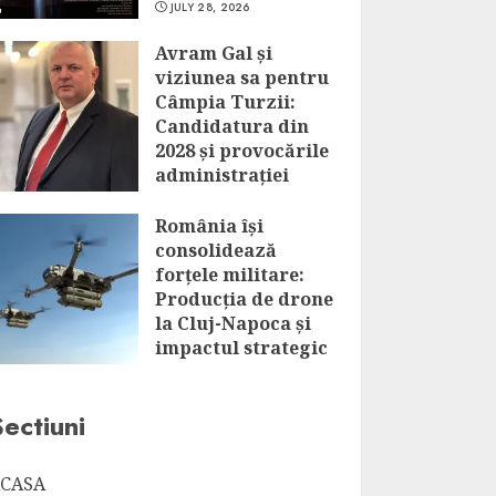
JULY 28, 2026
Avram Gal și
viziunea sa pentru
Câmpia Turzii:
Candidatura din
2028 și provocările
administrației
locale
România își
JULY 28, 2026
consolidează
forțele militare:
Producția de drone
la Cluj-Napoca și
impactul strategic
al acestui
parteneriat
Sectiuni
JULY 28, 2026
CASA