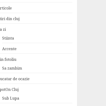
rticole
tiri din cluj
a zi
Stiinta
Accente
in fotoliu
Sa zambim
ucatar de ocazie
potOn Cluj
Sub Lupa