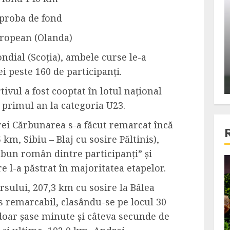
ons:
Din fotoliu
 proba de fond
ti, un
The Killer, un film care nu a
uropean (Olanda)
e te
reusit sa se ridice la
primele
nivelul asteptarilor
ndial (Scoția), ambele curse le-a
publicului si criticilor
i peste 160 de participanți.
ALEXANDRU S.
DECEMBER 6, 2023
tivul a fost cooptat în lotul național
n primul an la categoria U23.
drei Cărbunarea s-a făcut remarcat încă
km, Sibiu – Blaj cu sosire Păltinis),
 bun român dintre participanți”
și
re l-a păstrat în majoritatea etapelor.
4 min read
ursului, 207,3 km cu sosire la Bâlea
rs remarcabil, clasându-se pe locul 30
Bucatar de ocazie
a doar șase minute și câteva secunde de
3 retete delicioase in care