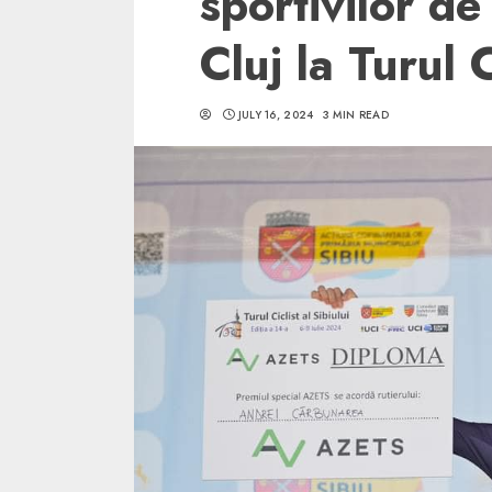
sportivilor de
Cluj la Turul C
JULY 16, 2024
3 MIN READ
5 min read
SpotOn Cluj
Ce poti vizita in 
Clujului cand te a
weekend prelungi
“Orasul Comoara
ALEXANDRU S.
MAY 31, 2023