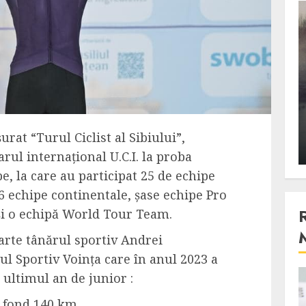
3 min read
Stiinta
, scanteia
Lumina ar putea contribui
entul
si ea la evaporarea apei in
natura
urat “Turul Ciclist al Sibiului”,
 2023
ALEXANDRU S.
DECEMBER 27, 2023
rul internațional U.C.I. la proba
e, la care au participat 25 de echipe
16 echipe continentale, șase echipe Pro
și o echipă World Tour Team.
arte tânărul sportiv
Andrei
ul Sportiv Voința
care în anul 2023 a
n ultimul an de junior :
4 min read
 fond 140 km