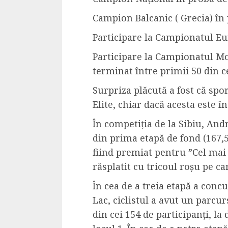
Dungeons & Drag
Campion Balcanic ( Grecia) în
Onoare printre ho
Participare la Campionatul E
film ca un joc car
cucereste de la 
Participare la Campionatul Mo
cadre
terminat între primii 50 din ce
ALEXANDRU S.
MAY 17, 2023
Surpriza plăcută a fost că spor
Elite, chiar dacă acesta este î
În competiția de la Sibiu, An
din prima etapă de fond (167,5 
fiind premiat pentru ”C
el mai
răsplatit cu tricoul roșu pe ca
4 min read
În cea de a treia etapă a conc
Lac, ciclistul a avut un parcu
din cei 154 de participanți, l
Bucatar de ocazie