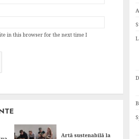
A
S
e in this browser for the next time I
L
D
B
ANTE
S
Artă sustenabilă la
iua