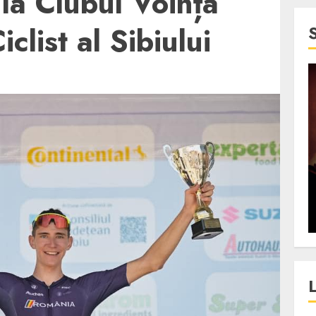
 la Clubul Voința
iclist al Sibiului
4 min read
SpotOn Cluj
jurul
Festivalurile Clujului. De
fli intr-un
ce atrage Clujul tinerii si
t in
pe cei mai in varsta an de
”?
an?
ALEXANDRU S.
DECEMBER 13, 2023