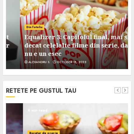
3 min read
Din fotoliu
Equalizer 3: Capitolul final, mai slab
decat celelalte filme din serie, dar
nu e un esec
ALEXANDRU S.
OCTOBER 18, 2023
RETETE PE GUSTUL TAU
4 min read
Bucatar de ocazie