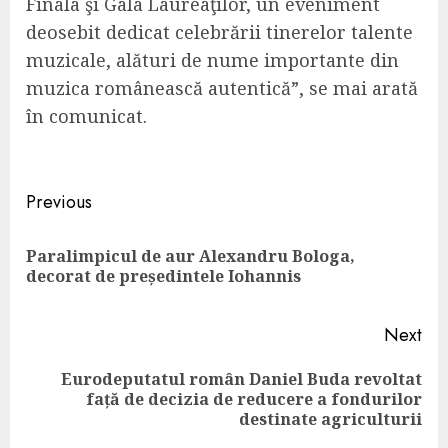
Finala şi Gala Laureaţilor, un eveniment
deosebit dedicat celebrării tinerelor talente
muzicale, alături de nume importante din
muzica românească autentică”, se mai arată
în comunicat.
Continue
Previous
Reading
Paralimpicul de aur Alexandru Bologa,
Pre
decorat de președintele Iohannis
pos
Next
Eurodeputatul român Daniel Buda revoltat
Next
față de decizia de reducere a fondurilor
post:
destinate agriculturii