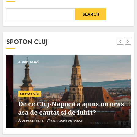
SEARCH
SPOTON CLUJ
4 min read
SpotOn Cluj
De ce Cluj-Napoca a ajuns un oras
asa de cautat si de iubit?
ALEXANDRU S.
OCTOBER 25, 2023