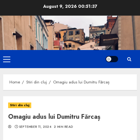
Skip
August 9, 2026
00:51:38
to
content
Primary
Menu
Home
Stiri din cluj
Omagiu adus lui Dumitru Fărcaș
Stiri din cluj
Omagiu adus lui Dumitru Fărcaș
SEPTEMBER 11, 2024
2 MIN READ