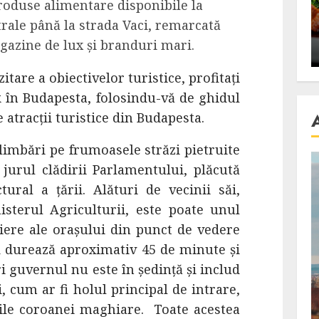
produse alimentare disponibile la
se retete
carnea de rata e vedeta
rale până la strada Vaci, remarcată
an
incontestabila
azine de lux și branduri mari.
ALEXANDRU S.
NOVEMBER 29, 2023
zitare a obiectivelor turistice, profitați
în Budapesta, folosindu-vă de ghidul
atracții turistice din Budapesta.
imbări pe frumoasele străzi pietruite
jurul clădirii Parlamentului, plăcută
ural a țării. Alături de vecinii săi,
sterul Agriculturii, este poate unul
tiere ale orașului din punct de vedere
d durează aproximativ 45 de minute și
ri guvernul nu este în ședință și includ
i, cum ar fi holul principal de intrare,
iile coroanei maghiare.
Toate acestea