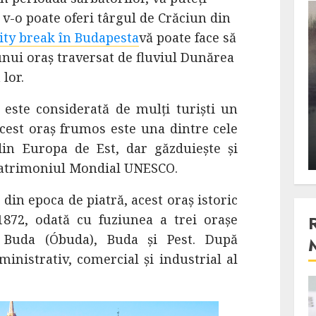
v-o poate oferi târgul de Crăciun din
3 min read
ity break în Budapesta
vă poate face să
unui oraș traversat de fluviul Dunărea
Stiinta
 lor.
, scanteia
Lumina ar putea contribui
 este considerată de mulți turiști un
entul
si ea la evaporarea apei in
est oraș frumos este una dintre cele
natura
in Europa de Est, dar găzduiește și
 2023
ALEXANDRU S.
DECEMBER 27, 2023
Patrimoniul Mondial UNESCO.
 din epoca de piatră, acest oraș istoric
 1872, odată cu fuziunea a trei orașe
 Buda (Óbuda), Buda și Pest. După
ministrativ, comercial și industrial al
4 min read