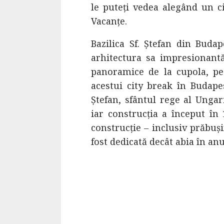
le puteți vedea alegând un c
Vacanțe.
Bazilica Sf. Ștefan din Buda
arhitectura sa impresionantă
panoramice de la cupola, pe 
acestui city break în Budapes
Ștefan, sfântul rege al Ungar
iar construcția a început în
construcție – inclusiv prăbuș
fost dedicată decât abia în ​​an