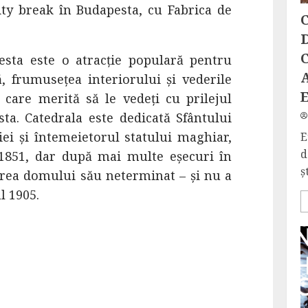
ity break în Budapesta, cu Fabrica de
C
D
C
pesta este o atracție populară pentru
, frumusețea interiorului și vederile
care merită să le vedeți cu prilejul
ta. Catedrala este dedicată Sfântului
iei și întemeietorul statului maghiar,
E
d
 1851, dar după mai multe eșecuri în
ș
irea domului său neterminat – și nu a
ul 1905.