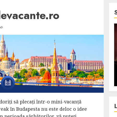
evacante.ro
AD
4 min read
SpotOn Cluj
jurul
Festivalurile Clujului. De
fli intr-un
ce atrage Clujul tinerii si
t in
pe cei mai in varsta an de
”?
an?
ALEXANDRU S.
DECEMBER 13, 2023
oriți să plecați într-o mini-vacanță
reak în Budapesta nu este deloc o idee
în perioada sărbătorilor, vă puteți