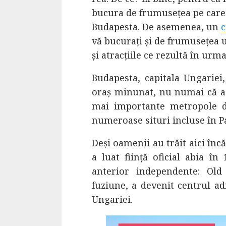
bucura de frumusețea pe care 
4 min read
Budapesta. De asemenea, un
c
vă bucurați și de frumusețea 
La zi
și atracțiile ce rezultă în urma
Razboiul din Gaza
Budapesta, capitala Ungariei,
fatala pentru Ori
oraș minunat, nu numai că ac
Mijlociu?
mai importante metropole d
ALEXANDRU S.
NOVEMBER 1,
numeroase situri incluse în 
Deși oamenii au trăit aici încă
a luat ființă oficial abia în
anterior independente: Old
fuziune, a devenit centrul ad
Ungariei.
3 min read
Din fotoliu