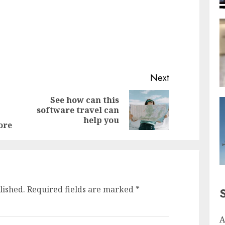
Next
See how can this
Previous
Next
software travel can
post:
post:
help you
ore
lished.
Required fields are marked
*
A