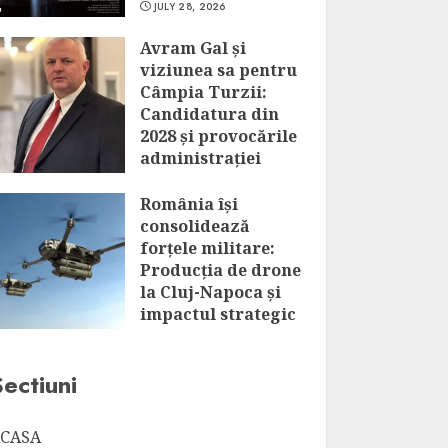
JULY 28, 2026
Avram Gal și
viziunea sa pentru
Câmpia Turzii:
Candidatura din
2028 și provocările
administrației
locale
România își
JULY 28, 2026
consolidează
forțele militare:
Producția de drone
la Cluj-Napoca și
impactul strategic
al acestui
parteneriat
Sectiuni
JULY 28, 2026
CASA