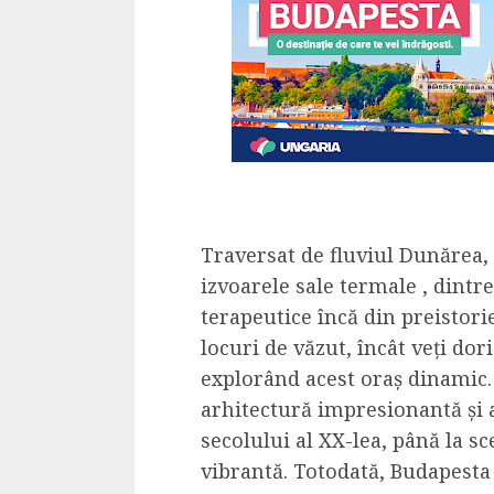
Dungeons & Drag
Onoare printre ho
film ca un joc car
cucereste de la 
cadre
ALEXANDRU S.
MAY 17, 2023
Traversat de fluviul Dunărea
izvoarele sale termale , dintre
terapeutice încă din preistori
locuri de văzut, încât veți dori
4 min read
explorând acest oraș dinamic. 
arhitectură impresionantă și 
secolului al XX-lea, până la s
vibrantă. Totodată, Budapesta
Bucatar de ocazie