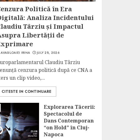
enzura Politică în Era
igitală: Analiza Incidentului
laudiu Târziu și Impactul
Asupra Libertății de
Exprimare
AVASILOAIEI IRINA
JULY 28, 2026
uroparlamentarul Claudiu Târziu
enunță cenzura politică după ce CNA a
ters un clip video,...
CITESTE IN CONTINUARE
Explorarea Tăcerii:
Spectacolul de
Dans Contemporan
“on Hold” în Cluj-
Napoca