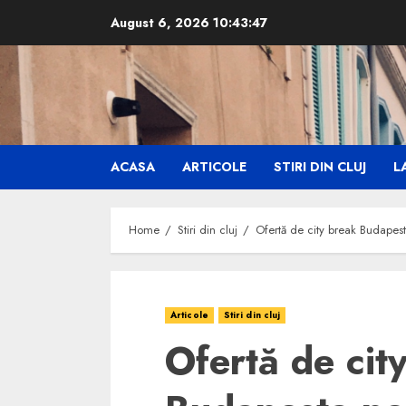
Skip
August 6, 2026
10:43:48
to
content
ACASA
ARTICOLE
STIRI DIN CLUJ
LA
Home
Stiri din cluj
Ofertă de city break Budapes
Articole
Stiri din cluj
Ofertă de cit