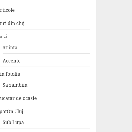
rticole
tiri din cluj
a zi
Stiinta
Accente
in fotoliu
Sa zambim
ucatar de ocazie
potOn Cluj
Sub Lupa