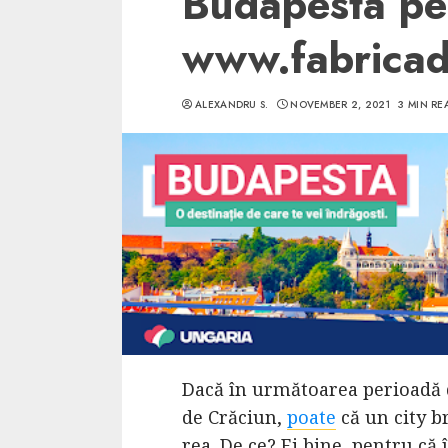
Budapesta pe
www.fabricad
ALEXANDRU S.
NOVEMBER 2, 2021
3 MIN RE
5 min read
SpotOn Cluj
Ce poti vizita in 
Clujului cand te a
weekend prelungi
“Orasul Comoara
ALEXANDRU S.
MAY 31, 2023
Dacă în următoarea perioadă d
de Crăciun,
poate
că un city b
rea. De ce? Ei bine, pentru că 