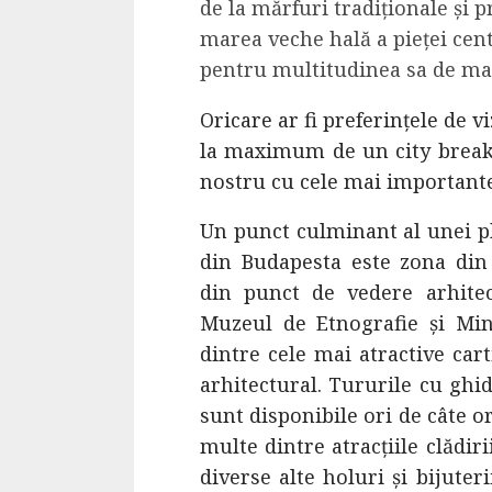
de la mărfuri tradiționale și 
Cele mai delicioa
marea veche hală a pieței cent
cu piept de curc
pentru multitudinea sa de mag
ALEXANDRU S.
MAY 24, 2023
Oricare ar fi preferințele de vi
la maximum de un city break 
nostru cu cele mai importante 
Un punct culminant al unei pl
din Budapesta este zona din 
din punct de vedere arhitect
Muzeul de Etnografie și Mini
dintre cele mai atractive car
arhitectural. Tururile cu ghi
sunt disponibile ori de câte o
multe dintre atracțiile clădiri
diverse alte holuri și bijuter