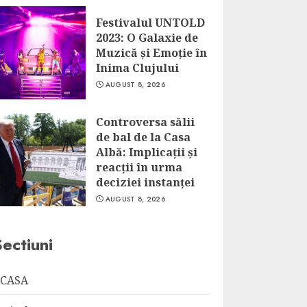
Festivalul UNTOLD
2023: O Galaxie de
Muzică și Emoție în
Inima Clujului
AUGUST 8, 2026
Controversa sălii
de bal de la Casa
Albă: Implicații și
reacții în urma
deciziei instanței
AUGUST 8, 2026
Sectiuni
CASA