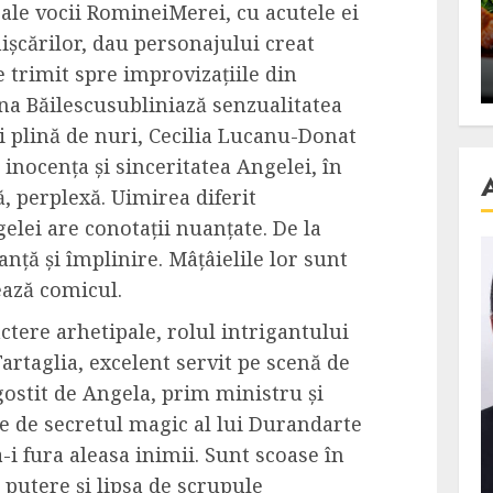
e ale vocii RomineiMerei, cu acutele ei
se retete
carnea de rata e vedeta
ișcărilor, dau personajului creat
an
incontestabila
e trimit spre improvizațiile din
ALEXANDRU S.
NOVEMBER 29, 2023
ana Băilescusubliniază senzualitatea
i plină de nuri, Cecilia Lucanu-Donat
inocența și sinceritatea Angelei, în
ă, perplexă. Uimirea diferit
gelei are conotații nuanțate. De la
anță și împlinire. Mâțâielile lor sunt
ează comicul.
ractere arhetipale, rolul intrigantului
 Tartaglia, excelent servit pe scenă de
ostit de Angela, prim ministru și
ște de secretul magic al lui Durandarte
-i fura aleasa inimii. Sunt scoase în
 putere și lipsa de scrupule