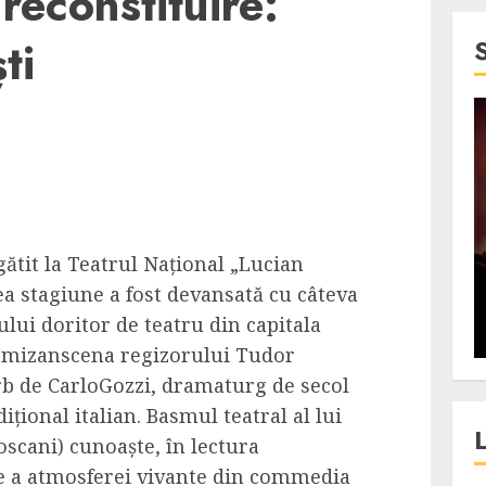
reconstituire:
ti
4 min read
SpotOn Cluj
jurul
Festivalurile Clujului. De
fli intr-un
ce atrage Clujul tinerii si
ătit la Teatrul Național „Lucian
t in
pe cei mai in varsta an de
ea stagiune a fost devansată cu câteva
”?
an?
lui doritor de teatru din capitala
ALEXANDRU S.
DECEMBER 13, 2023
e mizanscena regizorului Tudor
rb
de CarloGozzi, dramaturg de secol
ițional italian. Basmul teatral al lui
oscani) cunoaște, în lectura
e a atmosferei vivante din
commedia