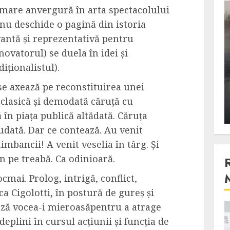
e mare anvergură în arta spectacolului
3 min read
u deschide o pagină din istoria
evantă și reprezentativă pentru
ovatorul) se duela în idei și
Stiinta
iționalistul).
, scanteia
Lumina ar putea contribui
entul
si ea la evaporarea apei in
 se axează pe reconstituirea unei
natura
 clasică și demodată căruță cu
 2023
ALEXANDRU S.
DECEMBER 27, 2023
 în piața publică altădată. Căruța
udată. Dar ce contează. Au venit
ltimbancii! A venit veselia în târg. Și
un pe treabă. Ca odinioară.
ocmai. Prolog, intrigă, conflict,
ca Cigolotti, în postură de gureș și
ază vocea-i mieroasăpentru a atrage
4 min read
deplini în cursul acțiunii și funcția de