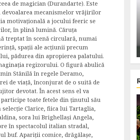
aceea de magician (Durandarte). Este
ons:
Din fotoliu
n devoalarea mecanismelor vrăjirilor
ti, un
The Killer, un film care nu a
ia motivațională a jocului feeric se
e te
reusit sa se ridice la
ilor, în plină lumină. Căruța
primele
nivelul asteptarilor
ă treptat în scenă circulară, numai
publicului si criticilor
ință, spații ale acțiunii precum
ALEXANDRU S.
DECEMBER 6, 2023
lui, pădurea din apropierea palatului.
maginația regizorului. O figură abulică
smin Stănilă în regele Deramo,
ei de viață, înconjurat de o suită de
ujitor devotat. În acest sens el va
participe toate fetele din ținutul său
4 min read
elecție Clarice, fiica lui Tartaglia,
dina, sora lui Brighellași Angela,
re în spectacolul italian stradal,
Bucatar de ocazie
ul buf. Apariții comice, drăgălașe,
3 retete delicioase in care