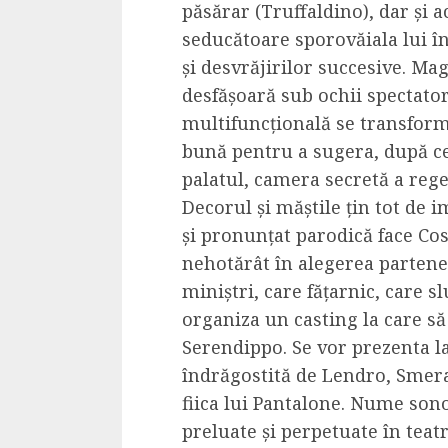
păsărar (Truffaldino), dar și 
Dungeons & Drag
seducătoare sporovăiala lui î
Onoare printre ho
și desvrăjirilor succesive. Mag
film ca un joc car
desfășoară sub ochii spectator
cucereste de la 
multifuncțională se transform
cadre
bună pentru a sugera, după cer
ALEXANDRU S.
MAY 17, 2023
palatul, camera secretă a rege
Decorul și măștile țin tot de i
și pronunțat parodică face Co
nehotărât în alegerea partener
miniștri, care fățarnic, care sl
organiza un casting la care să 
4 min read
Serendippo. Se vor prezenta la s
îndrăgostită de Lendro, Smeral
fiica lui Pantalone. Nume sono
preluate și perpetuate în teatr
Bucatar de ocazie