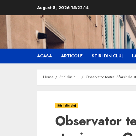
Skip
August 8, 2026
15:22:16
to
content
ACASA
ARTICOLE
STIRI DIN CLUJ
LA
Home
Stiri din cluj
Observator teatral Sfârșit de s
Stiri din cluj
Observator te