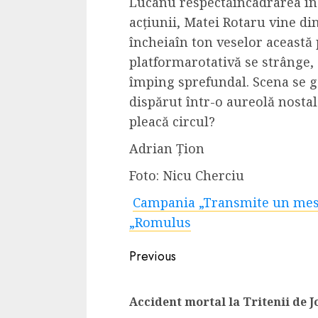
Lucanu respectăîncadrarea în
acțiunii, Matei Rotaru vine di
încheiaîn ton veselor această
platformarotativă se strânge, 
împing sprefundal. Scena se go
dispărut într-o aureolă nosta
pleacă circul?
Adrian Țion
Foto: Nicu Cherciu
​
Campania „Transmite un mes
„Romulus
Continue
Previous
Reading
Accident mortal la Tritenii de J