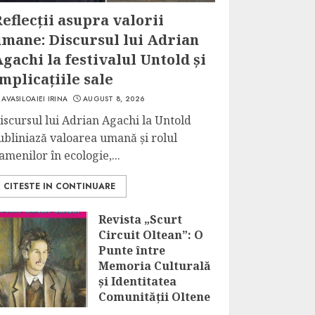
eflecții asupra valorii
umane: Discursul lui Adrian
gachi la festivalul Untold și
mplicațiile sale
AVASILOAIEI IRINA
AUGUST 8, 2026
iscursul lui Adrian Agachi la Untold
ubliniază valoarea umană și rolul
amenilor în ecologie,...
CITESTE IN CONTINUARE
Revista „Scurt
Circuit Oltean”: O
Punte între
Memoria Culturală
și Identitatea
Comunității Oltene
AUGUST 8, 2026