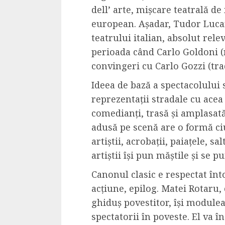
dell
’
arte
, mișcare teatrală d
4 min read
european. Așadar, Tudor Lucan
teatrului italian, absolut rel
perioada când Carlo Goldoni (n
La zi
convingeri cu Carlo Gozzi (trad
Razboiul din Gaza
fatala pentru Ori
​Ideea de bază a spectacolului
Mijlociu?
reprezentații stradale cu acea
ALEXANDRU S.
NOVEMBER 1,
comedianți, trasă și amplasată
adusă pe scenă are o formă ci
artiștii, acrobații, paiațele, sa
artiștii își pun măștile și se p
​Canonul clasic e respectat înt
acțiune, epilog. Matei Rotaru, 
ghiduș povestitor, își module
3 min read
spectatorii în poveste. El va în
Din fotoliu