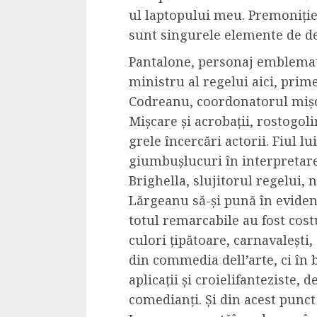
ul laptopului meu. Premoniție
sunt singurele elemente de de
​Pantalone, personaj emblemati
ministru al regelui aici, prime
Codreanu, coordonatorul mișc
Mișcare și acrobații, rostogolir
grele încercări actorii. Fiul l
giumbușlucuri în interpretare
Brighella, slujitorul regelui, 
Lărgeanu să-și pună în eviden
totul remarcabile au fost cost
culori țipătoare, carnavalești
din
commedia
de
ll
’
arte
, ci î
aplicații și croielifanteziste, 
comedianți. Și din acest punc