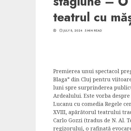
stagiune – O 
teatrul cu măș
JULY 8, 2024
5 MIN READ
5 min read
SpotOn Cluj
Ce poti vizita in 
Clujului cand te a
​Premierea unui spectacol preg
weekend prelungi
Blaga” din Cluj pentru viitoar
“Orasul Comoara
luni spre surprinderea publicu
ALEXANDRU S.
MAY 31, 2023
Ardealului. Este vorba despr
Lucanu cu comedia
Regele ce
XVIII, apărătorul teatrului trad
Carlo Gozzi (tradus de N. Al. T
regizorului, o rafinată evocar