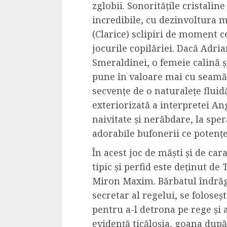
zglobii. Sonoritățile cristalin
Cele mai delicioa
incredibile, cu dezinvoltura m
cu piept de curc
(Clarice) sclipiri de moment c
ALEXANDRU S.
MAY 24, 2023
jocurile copilăriei. Dacă Adri
Smeraldinei, o femeie calină ș
pune în valoare mai cu seamă 
secvențe de o naturalețe fluid
exteriorizată a interpretei An
naivitate și nerăbdare, la sper
adorabile bufonerii ce potenț
​În acest joc de măști și de ca
tipic și perfid este deținut de
Miron Maxim. Bărbatul îndrăg
secretar al regelui, se folose
pentru a-l detrona pe rege și a
evidență ticăloșia, goana după