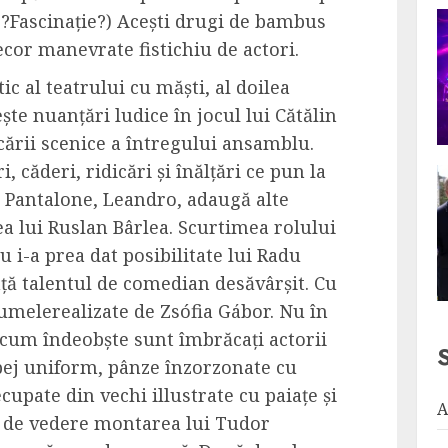
?Fascinație?) Acești drugi de bambus
cor manevrate fistichiu de actori.
c al teatrului cu măști, al doilea
ște nuanțări ludice în jocul lui Cătălin
ării scenice a întregului ansamblu.
i, căderi, ridicări și înălțări ce pun la
ui Pantalone, Leandro, adaugă alte
a lui Ruslan Bârlea. Scurtimea rolului
nu i-a prea dat posibilitate lui Radu
ță talentul de comedian desăvârșit. Cu
umelerealizate de Zsófia Gábor. Nu în
, cum îndeobște sunt îmbrăcați actorii
n bej uniform, pânze înzorzonate cu
decupate din vechi illustrate cu paiațe și
A
t de vedere montarea lui Tudor