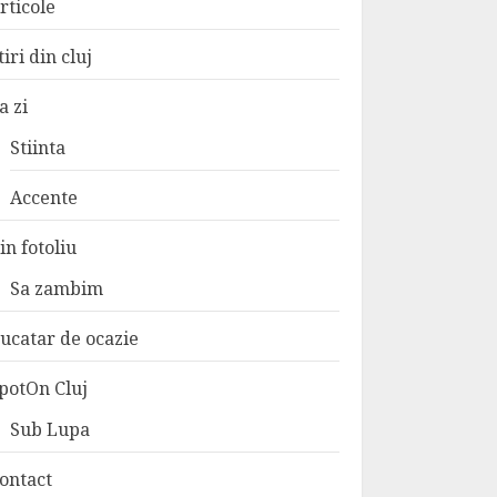
rticole
tiri din cluj
a zi
Stiinta
Accente
in fotoliu
Sa zambim
ucatar de ocazie
potOn Cluj
Sub Lupa
ontact