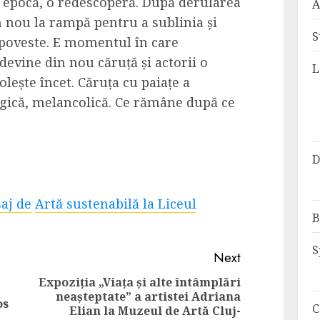
 epocă, o redescoperă. După derularea
A
n nou la rampă pentru a sublinia și
S
 poveste. E momentul în care
devine din nou căruță și actorii o
L
lește încet. Căruța cu paiațe a
lgică, melancolică. Ce rămâne după ce
D
aj de
Artă sustenabilă la Liceul
B
S
Next
Expoziția „Viața și alte întâmplări
neașteptate” a artistei Adriana
Previous
Next
os
C
Elian la Muzeul de Artă Cluj-
post:
post: