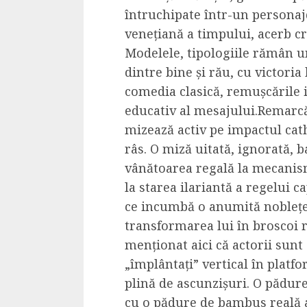
întruchipate într-un personajd
venețiană a timpului, acerb cr
Modelele, tipologiile rămân un
dintre bine și rău, cu victoria
comedia clasică, remușcările i
educativ al mesajului.Remarcă
mizează activ pe impactul cat
râs. O miză uitată, ignorată, b
vânătoarea regală la mecanis
la starea ilariantă a regelui 
ce incumbă o anumită noblețe,
transformarea lui în broscoi r
menționat aici că actorii sunt
„împlântați” vertical în plat
plină de ascunzișuri. O pădure
cu o pădure de bambus reală a