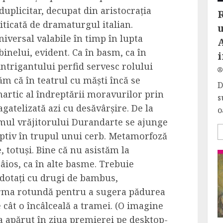
uplicitar, decupat din aristocrația
R
iticată de dramaturgul italian.
iversal valabile în timp în lupta
A
 binelui, evident. Ca în basm, ca în
i
ntrigantului perfid servesc rolului
m că în teatrul cu măști încă se
D
hartic al îndreptării moravurilor prin
s
agatelizată azi cu desăvârșire. De la
o
mul vrăjitorului Durandarte se ajunge
captiv în trupul unui cerb. Metamorfoză
 totuși. Bine că nu asistăm la
âios, ca în alte basme. Trebuie
 dotați cu drugi de bambus,
forma rotundă pentru a sugera pădurea
 cât o încâlceală a tramei. (O imagine
 apărut în ziua premierei pe desktop-