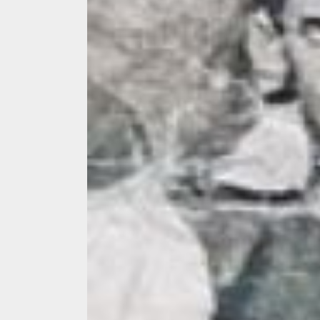
4 min read
La zi
Razboiul din Gaza
fatala pentru Ori
Mijlociu?
ALEXANDRU S.
NOVEMBER 1,
3 min read
Din fotoliu