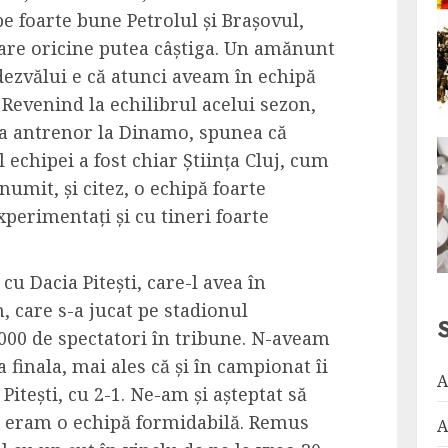
e foarte bune Petrolul și Brașovul,
care oricine putea câștiga. Un amănunt
dezvălui e că atunci aveam în echipă
Revenind la echilibrul acelui sezon,
ra antrenor la Dinamo, spunea că
 echipei a fost chiar Știința Cluj, cum
mit, și citez, o echipă foarte
perimentați și cu tineri foarte
cu Dacia Pitești, care-l avea în
 care s-a jucat pe stadionul
.000 de spectatori în tribune. N-aveam
 finala, mai ales că și în campionat îi
A
a Pitești, cu 2-1. Ne-am și așteptat să
că eram o echipă formidabilă. Remus
A