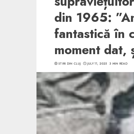
supraviețuitor
din 1965: ”Am
fantastică în 
5 min read
moment dat, 
SpotOn Cluj
Ce poti vizita in 
STIRI DIN CLUJ
JULY 11, 2025
3 MIN READ
Clujului cand te a
weekend prelungi
“Orasul Comoara
ALEXANDRU S.
MAY 31, 2023