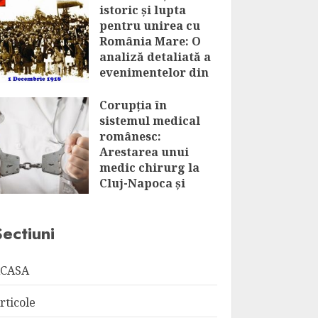
istoric și lupta
pentru unirea cu
România Mare: O
analiză detaliată a
evenimentelor din
1918-1920
Corupția în
JULY 31, 2026
sistemul medical
românesc:
Arestarea unui
medic chirurg la
Cluj-Napoca și
implicațiile
acesteia
Sectiuni
JULY 31, 2026
CASA
rticole