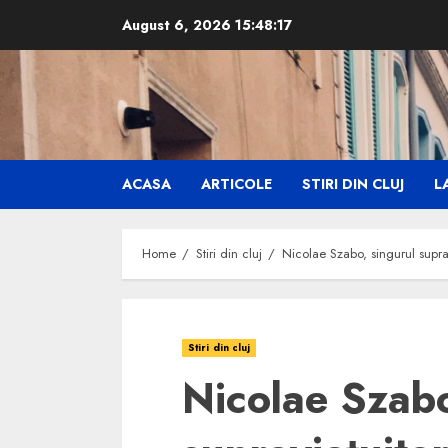
Skip
August 6, 2026
15:48:18
to
content
ACASA
ARTICOLE
STIRI DIN CLUJ
LA
Home
Stiri din cluj
Nicolae Szabo, singurul supra
Stiri din cluj
Nicolae Szabo