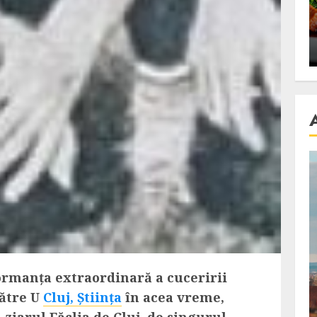
se retete
carnea de rata e vedeta
an
incontestabila
ALEXANDRU S.
NOVEMBER 29, 2023
ormanța extraordinară a cuceririi
către U
Cluj, Știința
în acea vreme,
ziarul Făclia de Cluj, de singurul