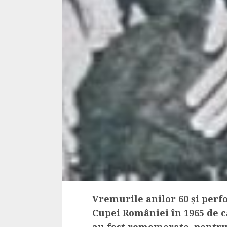
Cele mai delicioa
cu piept de curc
ALEXANDRU S.
MAY 24, 2023
Vremurile anilor 60 și perf
Cupei României în 1965 de 
au fost rememorate, pentru 