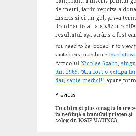
Câmpeanu a înscris primul gol
de metri, iar în repriza a doua
înscris și ei un gol, și s-a te
dominat total, s-a văzut o dife
rezultatul așa strâns a fost 
You need to be logged in to view t
sunteti inca membru ?
Inscrieti-va
Articolul
Nicolae Szabo, singu
din 1965: ”Am fost o echipă fa
dat, șapte medici!”
apare prim
Continue
Previous
Reading
Un ultim și pios omagiu la trec
în neființă a bunului prieten și
coleg dr. IOSIF MATINCA