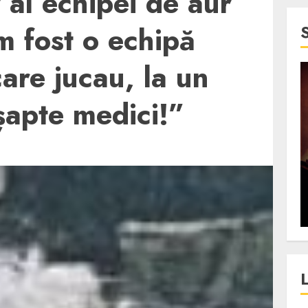
 al echipei de aur
 fost o echipă
care jucau, la un
4 min read
șapte medici!”
SpotOn Cluj
jurul
Festivalurile Clujului. De
fli intr-un
ce atrage Clujul tinerii si
t in
pe cei mai in varsta an de
”?
an?
ALEXANDRU S.
DECEMBER 13, 2023