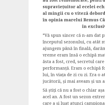
supraviețuitor al ecelei ech
al mingii cu o viteză debor
în opinia marelui Remus Câ
în exclusi
”
Vă spun sincer că n-am dat p
începutul sezonului, cu atât 
ajungem până în finală, darămi
vreme eram însă o echipă mat
ăsta a fost, cred, secretul ca
performanță. Eram o echipă for
lui, în viața de zi cu zi. Era o
jucătorii, și mai aveam și un a
Să știți că nu a fost o chiar a
acel an. A fost un sezon extr
care a și luat atunci campiona