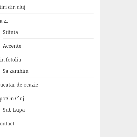
tiri din cluj
a zi
Stiinta
Accente
in fotoliu
Sa zambim
ucatar de ocazie
potOn Cluj
Sub Lupa
ontact