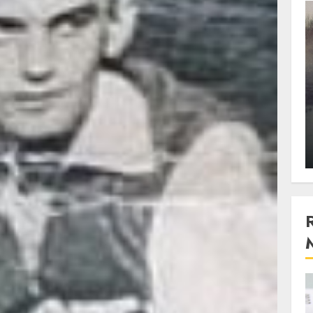
3 min read
Stiinta
, scanteia
Lumina ar putea contribui
entul
si ea la evaporarea apei in
natura
 2023
ALEXANDRU S.
DECEMBER 27, 2023
4 min read