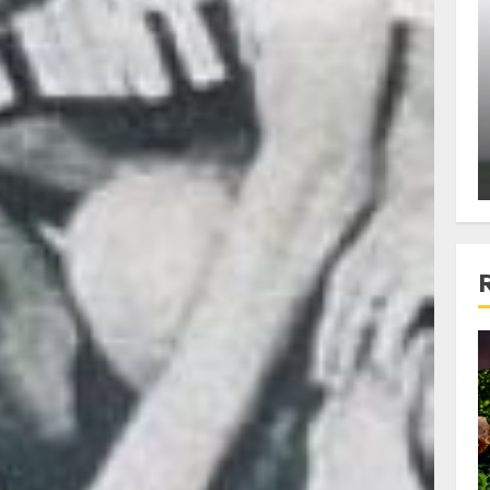
ons:
Din fotoliu
ti, un
The Killer, un film care nu a
e te
reusit sa se ridice la
primele
nivelul asteptarilor
publicului si criticilor
ALEXANDRU S.
DECEMBER 6, 2023
4 min read
Bucatar de ocazie
3 retete delicioase in care