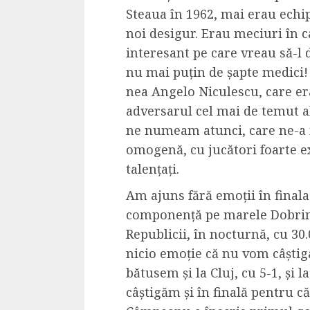
Steaua în 1962, mai erau echip
noi desigur. Erau meciuri în 
interesant pe care vreau să-l 
nu mai puțin de șapte medici! 
nea Angelo Niculescu, care e
adversarul cel mai de temut al
ne numeam atunci, care ne-a nu
omogenă, cu jucători foarte ex
talențați.
Am ajuns fără emoții în finala 
componență pe marele Dobrin,
Republicii, în nocturnă, cu 30
nicio emoție că nu vom câștiga
bătusem și la Cluj, cu 5-1, și l
câștigăm și în finală pentru 