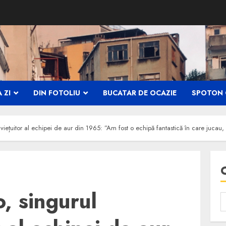
 ZI
DIN FOTOLIU
BUCATAR DE OCAZIE
SPOTON 
viețuitor al echipei de aur din 1965: ”Am fost o echipă fantastică în care jucau
, singurul