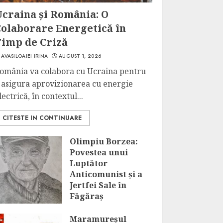
Ucraina și România: O
Colaborare Energetică în
Timp de Criză
AVASILOAIEI IRINA
AUGUST 1, 2026
omânia va colabora cu Ucraina pentru
 asigura aprovizionarea cu energie
lectrică, în contextul...
CITESTE IN CONTINUARE
Olimpiu Borzea:
Povestea unui
Luptător
Anticomunist și a
Jertfei Sale în
Făgăraș
JULY 31, 2026
Maramureșul