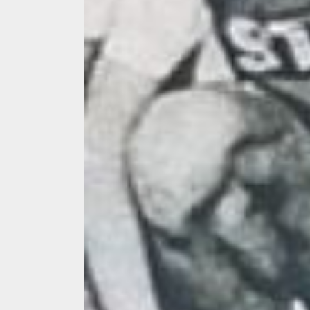
Dungeons & Drag
Onoare printre ho
film ca un joc car
cucereste de la 
cadre
ALEXANDRU S.
MAY 17, 2023
4 min read
Bucatar de ocazie