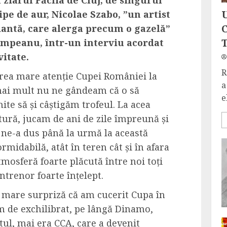
ipe de aur, Nicolae Szabo, ”un artist
dantă, care alerga precum o gazelă”
mpeanu, într-un interviu acordat
vitate.
R
rea mare atenție Cupei României la
a
mai mult nu ne gândeam că o să
e
te să și câștigăm trofeul. La acea
ură, jucam de ani de zile împreună și
re ne-a dus până la urmă la această
midabilă, atât în teren cât și în afara
 atmosferă foarte plăcută între noi toți
ntrenor foarte înțelept.
șa mare surpriză că am cucerit Cupa în
em de exchilibrat, pe lângă Dinamo,
tul, mai era CCA, care a devenit