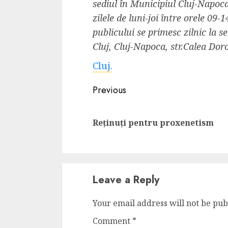
sediul în Municipiul Cluj-Napoca,
4 min read
zilele de luni-joi între orele 09-
publicului se primesc zilnic la 
Cluj, Cluj-Napoca, str.Calea Doro
La zi
Cluj.
Razboiul din Gaza
fatala pentru Ori
Continue
Previous
Mijlociu?
Reading
ALEXANDRU S.
NOVEMBER 1,
Reținuți pentru proxenetism
Leave a Reply
Your email address will not be pub
3 min read
Comment
*
Din fotoliu