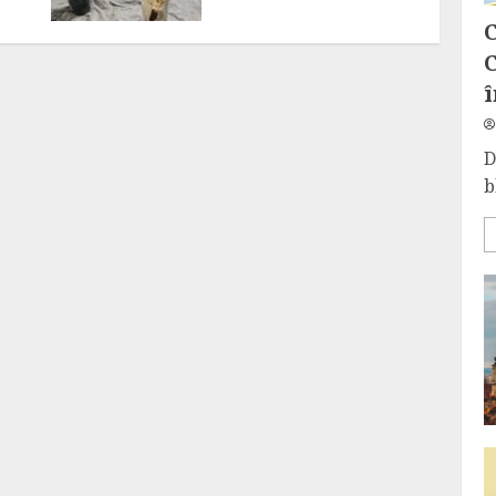
C
C
î
D
b