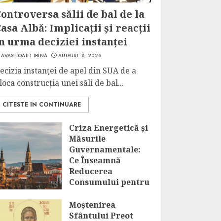
ontroversa sălii de bal de la
asa Albă: Implicații și reacții
n urma deciziei instanței
AVASILOAIEI IRINA
AUGUST 8, 2026
ecizia instanței de apel din SUA de a
loca construcția unei săli de bal...
CITESTE IN CONTINUARE
Criza Energetică și
Măsurile
Guvernamentale:
Ce Înseamnă
Reducerea
Consumului pentru
Marii
Consumatori?
Moștenirea
Sfântului Preot
AUGUST 8, 2026