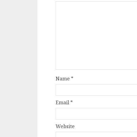
Dungeons & Drag
Onoare printre ho
film ca un joc car
cucereste de la 
cadre
ALEXANDRU S.
MAY 17, 2023
Name
*
4 min read
Email
*
Website
Bucatar de ocazie