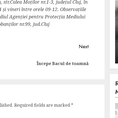
 str.Calea Moților nr.1-3, județul Cluj, în
3 min read
14 și vineri între orele 09-12. Observațiile
sediul Agenției pentru Protecția Mediului
banților nr.99, jud.Cluj
Stiinta
, scanteia
Lumina ar putea contribui
entul
si ea la evaporarea apei in
Next
natura
 2023
ALEXANDRU S.
DECEMBER 27, 2023
Previous
Next
Începe Bacul de toamnă
post:
post:
lished.
Required fields are marked
*
4 min read