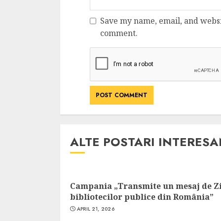
Cele mai delicioa
cu piept de curc
Save my name, email, and websit
comment.
ALEXANDRU S.
MAY 24, 2023
ALTE POSTARI INTERES
Campania „Transmite un mesaj de Z
bibliotecilor publice din România”
APRIL 21, 2026