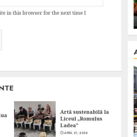
se retete
carnea de rata e vedeta
an
incontestabila
e in this browser for the next time I
ALEXANDRU S.
NOVEMBER 29, 2023
ANTE
Artă sustenabilă la
iua
Liceul „Romulus
Ladea”
APRIL 21, 2026