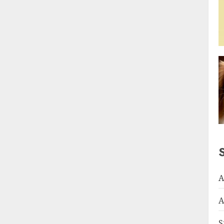
A
A
S