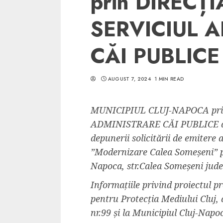
prin DIRECȚ
SERVICIUL 
CĂI PUBLICE
5 min read
AUGUST 7, 2024
1 MIN READ
SpotOn Cluj
Ce poti vizita in 
MUNICIPIUL CLUJ-NAPOCA pri
Clujului cand te a
ADMINISTRARE CĂI PUBLICE anu
weekend prelungi
depunerii solicitării de emitere
“Orasul Comoara
”Modernizare Calea Someșeni” pr
ALEXANDRU S.
MAY 31, 2023
Napoca, str.Calea Someșeni jud
Informațiile privind proiectul pr
pentru Protecția Mediului Cluj, 
nr.99 și la Municipiul Cluj-Napo