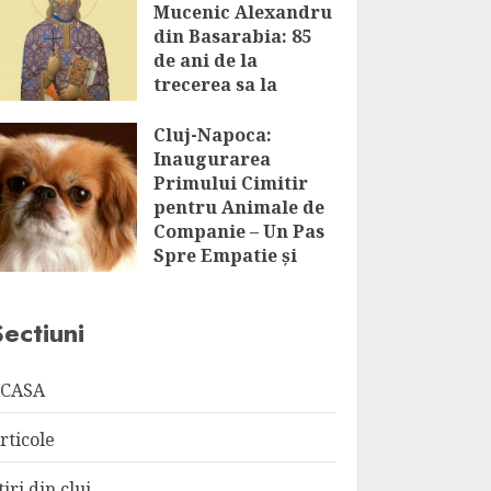
Mucenic Alexandru
din Basarabia: 85
de ani de la
trecerea sa la
Domnul
Cluj-Napoca:
AUGUST 8, 2026
Inaugurarea
Primului Cimitir
pentru Animale de
Companie – Un Pas
Spre Empatie și
Respect
AUGUST 8, 2026
Sectiuni
CASA
rticole
tiri din cluj