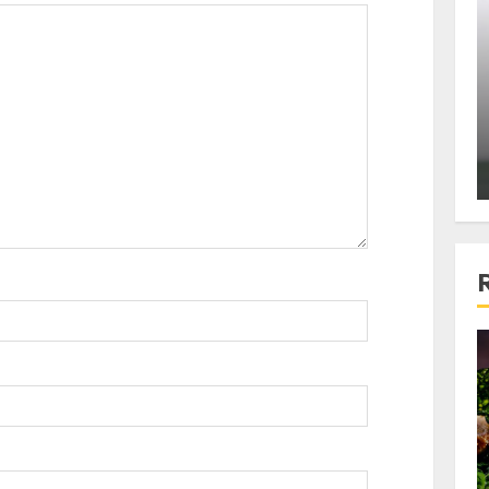
ons:
Din fotoliu
ti, un
The Killer, un film care nu a
e te
reusit sa se ridice la
primele
nivelul asteptarilor
publicului si criticilor
ALEXANDRU S.
DECEMBER 6, 2023
4 min read
Bucatar de ocazie
3 retete delicioase in care