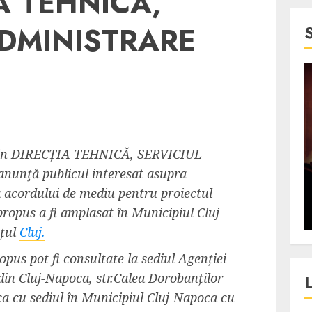
IA TEHNICĂ,
ADMINISTRARE
4 min read
SpotOn Cluj
jurul
Festivalurile Clujului. De
n DIRECȚIA TEHNICĂ, SERVICIUL
fli intr-un
ce atrage Clujul tinerii si
nţă publicul interesat asupra
t in
pe cei mai in varsta an de
 a acordului de mediu pentru proiectul
”?
an?
opus a fi amplasat în Municipiul Cluj-
ALEXANDRU S.
DECEMBER 13, 2023
ețul
Cluj.
opus pot fi consultate la sediul Agenției
din Cluj-Napoca, str.Calea Dorobanților
ca cu sediul în Municipiul Cluj-Napoca cu