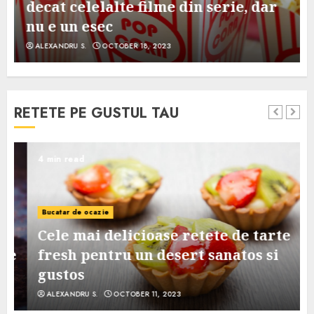
decat celelalte filme din serie, dar
nu e un esec
ALEXANDRU S.
OCTOBER 18, 2023
RETETE PE GUSTUL TAU
4 min read
Bucatar de ocazie
Cele mai delicioase retete de tarte
e
fresh pentru un desert sanatos si
gustos
ALEXANDRU S.
OCTOBER 11, 2023