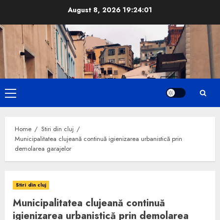
Skip
August 8, 2026
19:24:02
to
content
Primary
Menu
Home
Stiri din cluj
Municipalitatea clujeană continuă igienizarea urbanistică prin
demolarea garajelor
Stiri din cluj
Municipalitatea clujeană continuă
igienizarea urbanistică prin demolarea