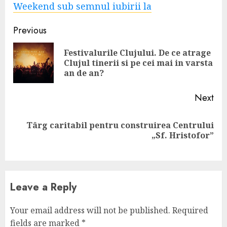
Weekend sub semnul iubirii la
Continue
Previous
Reading
Festivalurile Clujului. De ce atrage
Pre
Clujul tinerii si pe cei mai in varsta
pos
an de an?
Next
Târg caritabil pentru construirea Centrului
Next
„Sf. Hristofor”
post:
Leave a Reply
Your email address will not be published.
Required
fields are marked
*