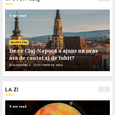
4 min read
SpotOn Cluj
De ce Cluj-Napoca a ajuns un oras
asa de cautat si de iubit?
ALEXANDRU S.
OCTOBER 25, 2023
LA ZI
4 min read