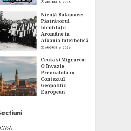
AUGUST 6, 2026
Nicuță Balamace:
Păstrătorul
Identității
Aromâne în
Albania Interbelică
AUGUST 6, 2026
Ceuta și Migrarea:
O Invazie
Previzibilă în
Contextul
Geopolitic
European
AUGUST 6, 2026
Sectiuni
CASA