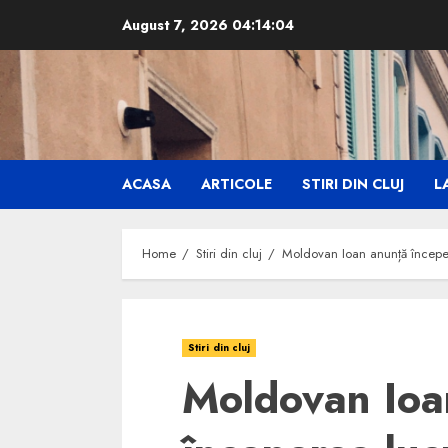
Skip
August 7, 2026
04:14:05
to
content
ACASA
ARTICOLE
STIRI DIN CLUJ
LA
Home
Stiri din cluj
Moldovan Ioan anunță începer
Stiri din cluj
Moldovan Ioa