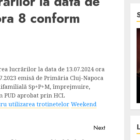
ărilor la data de
ra 8 conform
4 min read
SpotOn Cluj
jurul
Festivalurile Clujului. De
a lucrărilor la data de 13.07.2024 ora
fli intr-un
ce atrage Clujul tinerii si
.07.2023 emisă de Primăria Cluj-Napoca
t in
pe cei mai in varsta an de
nifamilială Sp+P+M, împrejmuire,
”?
an?
rm PUD aprobat prin HCL
ALEXANDRU S.
DECEMBER 13, 2023
ru utilizarea trotinetelor
Weekend
Next