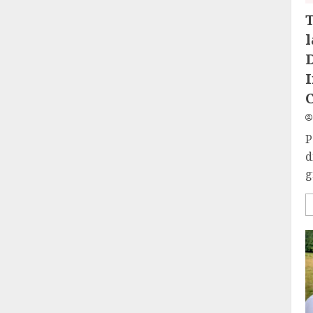
I
P
d
g