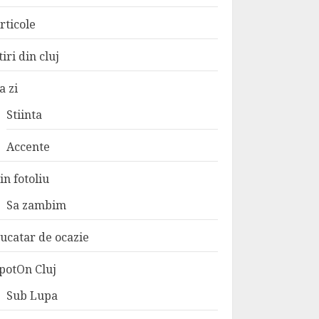
rticole
tiri din cluj
a zi
Stiinta
Accente
in fotoliu
Sa zambim
ucatar de ocazie
potOn Cluj
Sub Lupa