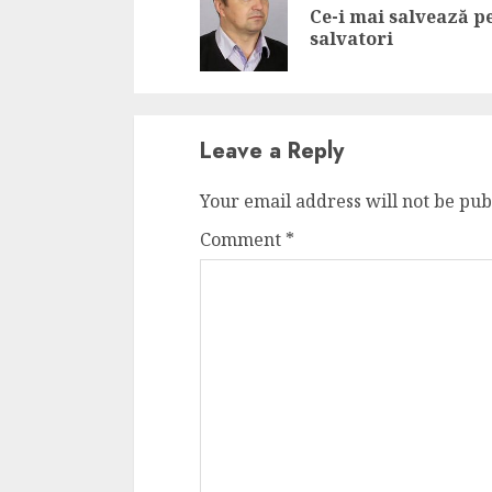
Ce-i mai salvează p
4 min read
salvatori
La zi
Razboiul din Gaza
Leave a Reply
fatala pentru Ori
Your email address will not be pub
Mijlociu?
Comment
*
ALEXANDRU S.
NOVEMBER 1,
3 min read
Din fotoliu