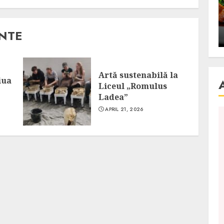
se retete
carnea de rata e vedeta
an
incontestabila
ANTE
ALEXANDRU S.
NOVEMBER 29, 2023
Artă sustenabilă la
iua
Liceul „Romulus
Ladea”
APRIL 21, 2026