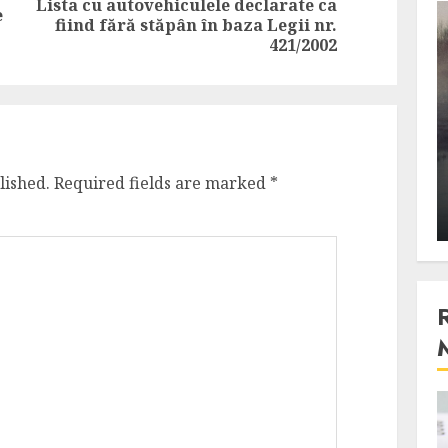
Lista cu autovehiculele declarate ca
e
Previous
Next
fiind fără stăpân în baza Legii nr.
3 min read
post:
post:
421/2002
Stiinta
, scanteia
Lumina ar putea contribui
entul
si ea la evaporarea apei in
lished.
Required fields are marked
*
natura
 2023
ALEXANDRU S.
DECEMBER 27, 2023
4 min read