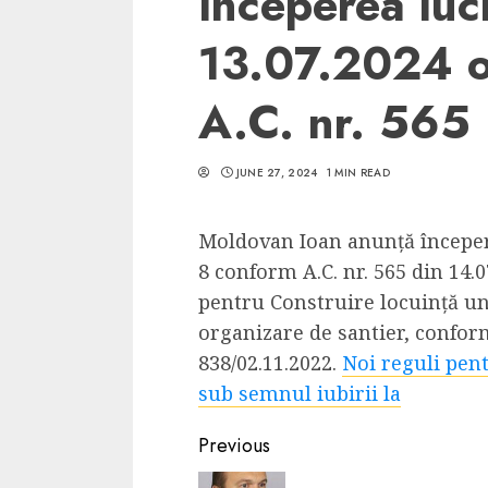
începerea lucr
13.07.2024 o
A.C. nr. 565
5 min read
JUNE 27, 2024
1 MIN READ
SpotOn Cluj
Ce poti vizita in 
Moldovan Ioan anunță începere
Clujului cand te a
8 conform A.C. nr. 565 din 14
weekend prelungi
pentru Construire locuință u
“Orasul Comoara
organizare de santier, confo
ALEXANDRU S.
MAY 31, 2023
838/02.11.2022.
Noi reguli pent
sub semnul iubirii la
Continue
Previous
Reading