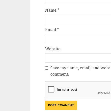
Dungeons & Drag
Name
*
Onoare printre ho
film ca un joc car
cucereste de la 
Email
*
cadre
ALEXANDRU S.
MAY 17, 2023
Website
Save my name, email, and websit
comment.
4 min read
Bucatar de ocazie