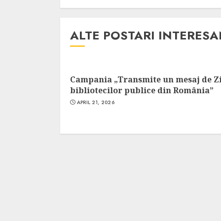
Cele mai delicioa
cu piept de curc
ALTE POSTARI INTERES
ALEXANDRU S.
MAY 24, 2023
Campania „Transmite un mesaj de Z
bibliotecilor publice din România”
APRIL 21, 2026