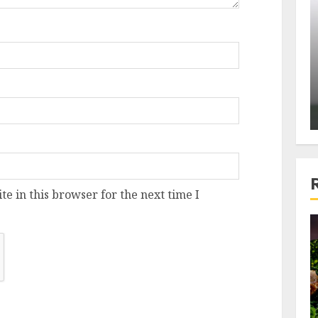
ons:
Din fotoliu
ti, un
The Killer, un film care nu a
e te
reusit sa se ridice la
primele
nivelul asteptarilor
publicului si criticilor
ALEXANDRU S.
DECEMBER 6, 2023
e in this browser for the next time I
4 min read
Bucatar de ocazie
3 retete delicioase in care