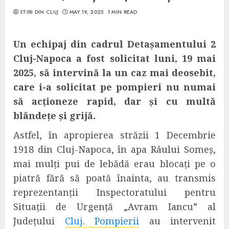
STIRI DIN CLUJ
MAY 19, 2025
1 MIN READ
Un echipaj din cadrul Detașamentului 2
Cluj-Napoca a fost solicitat
luni, 19 mai
2025,
să intervină
la un caz mai deosebit,
care i-a solicitat pe pompieri nu numai
să acționeze rapid, dar și cu multă
blândețe și grijă.
Astfel,
în apropierea străzii 1 Decembrie
1918 din Cluj-Napoca, în apa Râului Someș,
mai mulți pui de lebădă erau blocați pe o
piatră fără să poată înainta, au transmis
reprezentanții Inspectoratului pentru
Situații de Urgență „Avram Iancu” al
Județului
Cluj. Pompierii
au intervenit