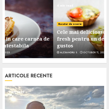
4 min read
Bucatar de ocazie
Cele mai delicioase retete de tarte
e
fresh pentru un desert sanatos si
gustos
ALEXANDRU S.
OCTOBER 11, 2023
ARTICOLE RECENTE
5 min read