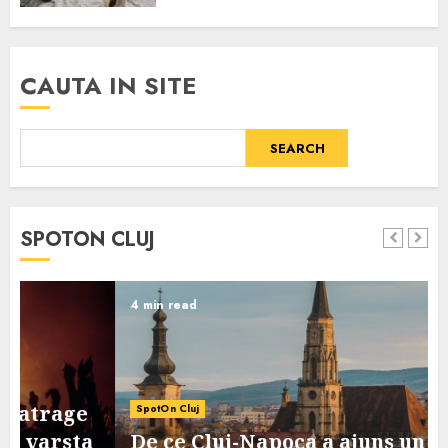
CAUTA IN SITE
SEARCH
SPOTON CLUJ
4 min read
SpotOn Cluj
De ce Cluj-Napoca a ajuns un oras