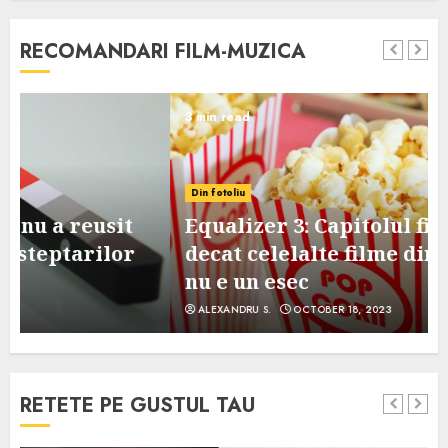
RECOMANDARI FILM-MUZICA
3 min read
Din fotoliu
Equalizer 3: Capitolul final, mai slab
decat celelalte filme din serie, dar
nu e un esec
ALEXANDRU S.
OCTOBER 18, 2023
RETETE PE GUSTUL TAU