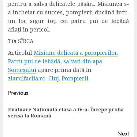
pentru a salva
delicatele păsări.
Misiunea s-
a încheiat cu succes,
pompierii
ducând
într-
un loc sigur
toți cei
patru pui de lebădă
aflați în pericol.
T
ia SÎRCA
Articolul
Misiune delicată a pompierilor.
Patru pui de lebădă, salvați din apa
Someșului
apare prima dată în
ziarulfaclia.ro
.
Cluj. Pompierii
Continue
Previous
Reading
Evaluare Națională clasa a IV-a: Începe probă
Pre
scrisă la Română
pos
Next