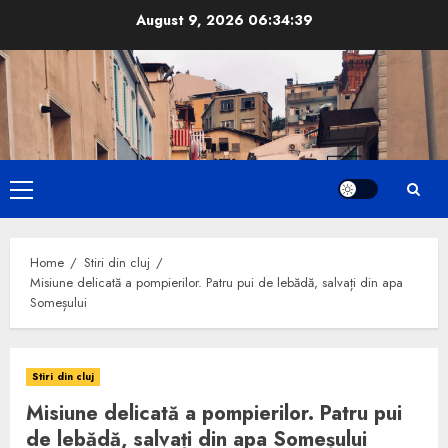
Skip
August 9, 2026
06:34:39
to
content
Primary
Menu
Home
Stiri din cluj
Misiune delicată a pompierilor. Patru pui de lebădă, salvați din apa
Someșului
Stiri din cluj
Misiune delicată a pompierilor. Patru pui
de lebădă, salvați din apa Someșului