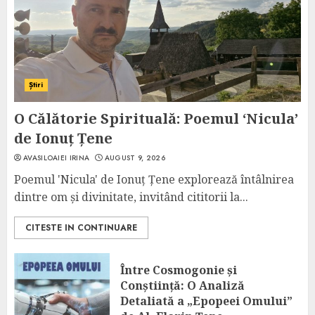
Știri
O Călătorie Spirituală: Poemul ‘Nicula’
de Ionuț Țene
AVASILOAIEI IRINA
AUGUST 9, 2026
Poemul 'Nicula' de Ionuț Țene explorează întâlnirea
dintre om și divinitate, invitând cititorii la...
CITESTE IN CONTINUARE
Între Cosmogonie și
Conștiință: O Analiză
Detaliată a „Epopeei Omului”