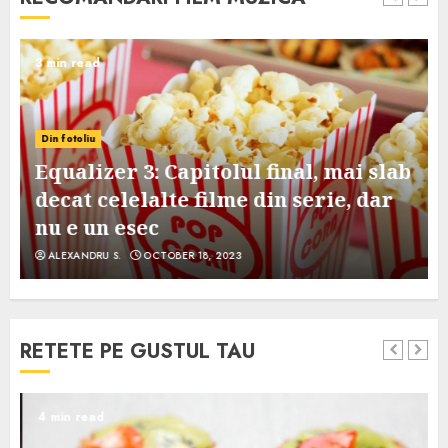
3 min read
Din fotoliu
Equalizer 3: Capitolul final, mai slab
decat celelalte filme din serie, dar
nu e un esec
ALEXANDRU S.
OCTOBER 18, 2023
RETETE PE GUSTUL TAU
4 min read