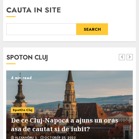
CAUTA IN SITE
SEARCH
SPOTON CLUJ
4 min read
SpotOn Cluj
De ce Cluj-Napoca a ajuns un oras
asa de cautat si de iubit?
ALEXANDRU S.
OCTOBER 25, 2023