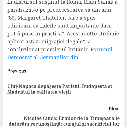
În discursul susţinut la Roma, Rishi Sunak a
parafrazat-o pe predecesoarea sa din anii
’80, Margaret Thatcher, care a spus
odinioară că „ideile sunt importante dacă
pot fi puse în practică”. Acest motto „trebuie
aplicat astăzi migraţiei ilegale”, a
concluzionat premierul britanic.
Forumul
Democrat al Germanilor din
Continue
Previous
Reading
Cluj-Napoca depășește Parisul, Budapesta și
Pre
Madridul la calitatea vieții
pos
Next
Nicolae Ciucă: Eroilor de la Timişoara le
datorăm recunoştinţă; curajul şi sacrificiul lor
Next