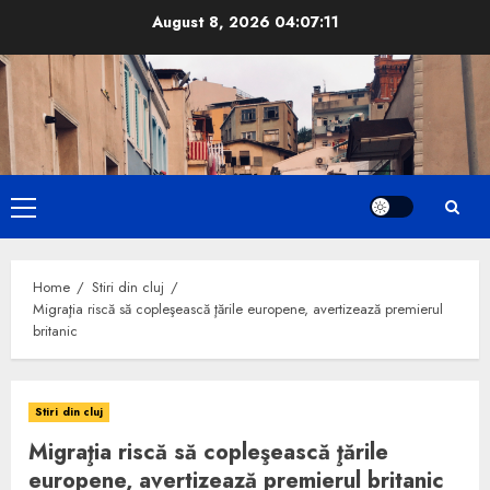
Skip
August 8, 2026
04:07:12
to
content
Primary
Menu
Home
Stiri din cluj
Migraţia riscă să copleşească ţările europene, avertizează premierul
britanic
Stiri din cluj
Migraţia riscă să copleşească ţările
europene, avertizează premierul britanic