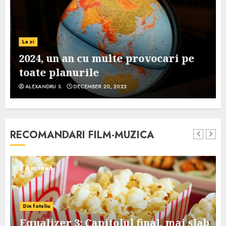
La zi
2024, un an cu multe provocari pe
toate planurile
ALEXANDRU S.
DECEMBER 20, 2023
RECOMANDARI FILM-MUZICA
3 min read
Din fotoliu
Equalizer 3: Capitolul final, mai slab