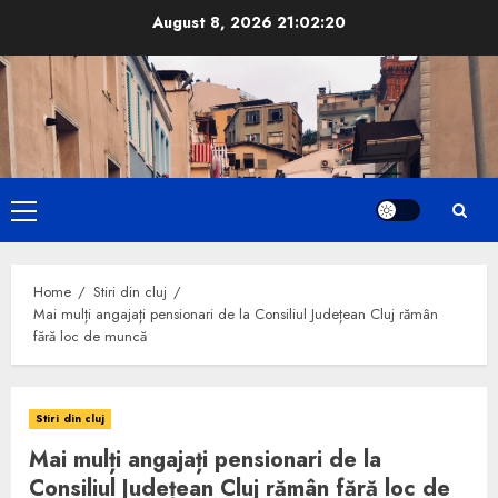
Skip
August 8, 2026
21:02:21
to
content
Primary
Menu
Home
Stiri din cluj
Mai mulți angajați pensionari de la Consiliul Județean Cluj rămân
fără loc de muncă
Stiri din cluj
Mai mulți angajați pensionari de la
Consiliul Județean Cluj rămân fără loc de