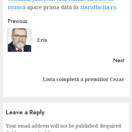
muncă
apare prima dată în
ziarulfaclia.ro
.
Continue
Previous
Reading
Pre
Eris
pos
Next
Next
Lista completă a premiilor Cezar
post:
Leave a Reply
Your email address will not be published.
Required