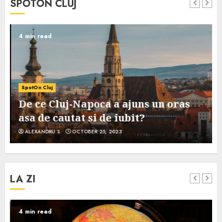
SPOTON CLUJ
4 min read
SpotOn Cluj
De ce Cluj-Napoca a ajuns un oras
asa de cautat si de iubit?
ALEXANDRU S.
OCTOBER 25, 2023
LA ZI
4 min read