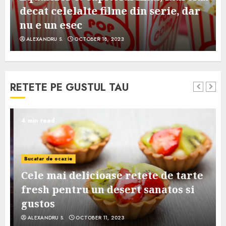
decat celelalte filme din serie, dar
nu e un esec
ALEXANDRU S.
OCTOBER 18, 2023
RETETE PE GUSTUL TAU
4 min read
Bucatar de ocazie
Cele mai delicioase retete de tarte
e
fresh pentru un desert sanatos si
gustos
ALEXANDRU S.
OCTOBER 11, 2023