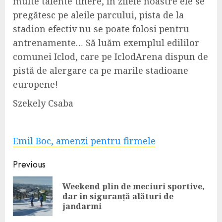
multe talente tinere, în zilele noastre ele se
pregătesc pe aleile parcului, pista de la
stadion efectiv nu se poate folosi pentru
antrenamente… Să luăm exemplul edililor
comunei Iclod, care pe IclodArena dispun de
pistă de alergare ca pe marile stadioane
europene!
Szekely Csaba
Emil Boc, amenzi pentru firmele
Continue
Previous
Reading
Weekend plin de meciuri sportive,
Pre
dar în siguranță alături de
pos
jandarmi