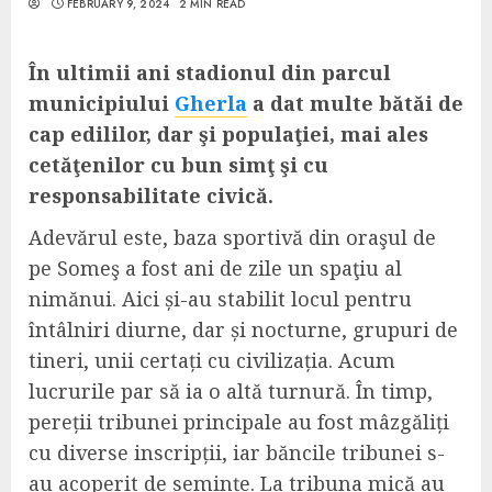
FEBRUARY 9, 2024
2 MIN READ
În ultimii ani stadionul din parcul
municipiului
Gherla
a dat multe bătăi de
cap edililor, dar şi populaţiei, mai ales
cetăţenilor cu bun simţ şi cu
responsabilitate civică.
Adevărul este, baza sportivă din oraşul de
pe Someş a fost ani de zile un spaţiu al
nimănui. Aici și-au stabilit locul pentru
întâlniri diurne, dar și nocturne, grupuri de
tineri, unii certați cu civilizația. Acum
lucrurile par să ia o altă turnură. În timp,
pereții tribunei principale au fost mâzgăliți
cu diverse inscripții, iar băncile tribunei s-
au acoperit de semințe. La tribuna mică au