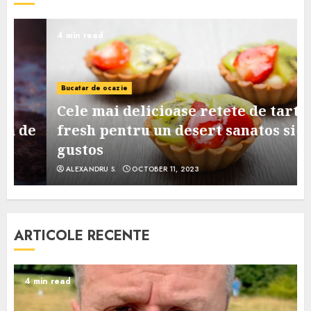
4 min read
Bucatar de ocazie
Cele mai delicioase retete de tarte
e
fresh pentru un desert sanatos si
gustos
ALEXANDRU S.
OCTOBER 11, 2023
ARTICOLE RECENTE
4 min read