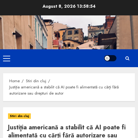
Skip
August 8, 2026
13:58:55
to
content
Primary
Menu
Home
Stiri din cluj
Justiţia americană a stabilit că AI poate fi alimentată cu cărţi fără
autorizare sau drepturi de autor
Stiri din cluj
Justiţia americană a stabilit că AI poate fi
alimentată cu cărţi fără autorizare sau