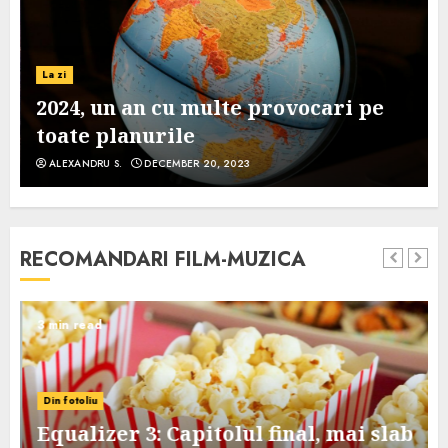
La zi
2024, un an cu multe provocari pe
toate planurile
ALEXANDRU S.
DECEMBER 20, 2023
RECOMANDARI FILM-MUZICA
3 min read
Din fotoliu
Equalizer 3: Capitolul final, mai slab