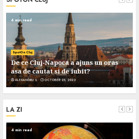
4 min read
SpotOn Cluj
De ce Cluj-Napoca a ajuns un oras
asa de cautat si de iubit?
ALEXANDRU S.
OCTOBER 25, 2023
LA ZI
4 min read