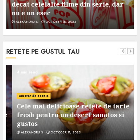
decat celelalte filme din serie, dar
nu e un esec
ALEXANDRU S.
OCTOBER 18, 2023
RETETE PE GUSTUL TAU
4 min read
Bucatar de ocazie
Cele mai delicioase retete de tarte
e
fresh pentru un desert sanatos si
gustos
ALEXANDRU S.
OCTOBER 11, 2023