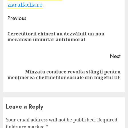
ziarulfaclia.ro
.
Continue
Previous
Reading
Cercetătorii chinezi au dezvăluit un nou
Pre
mecanism imunitar antitumoral
pos
Next
Mînzatu conduce revolta stângii pentru
Next
menținerea cheltuielilor sociale din bugetul UE
post:
Leave a Reply
Your email address will not be published.
Required
fields are marked
*