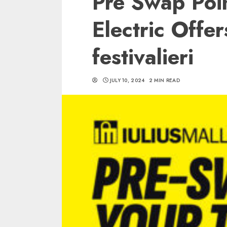
Pre Swap Poin
Electric Offer
festivalieri
5 min read
JULY 10, 2024
2 MIN READ
SpotOn Cluj
Ce poti vizita in 
Clujului cand te a
weekend prelungi
“Orasul Comoara
ALEXANDRU S.
MAY 31, 2023