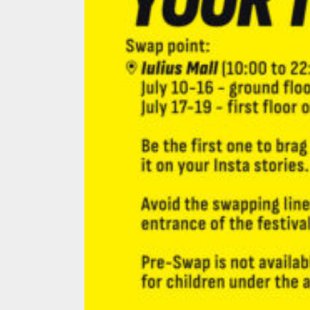
4 min read
La zi
Razboiul din Gaza
fatala pentru Ori
Mijlociu?
ALEXANDRU S.
NOVEMBER 1,
3 min read
Din fotoliu