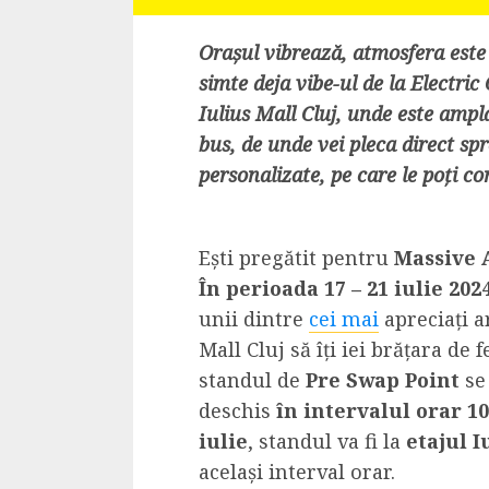
Dungeons & Drag
Onoare printre ho
Orașul vibrează, atmosfera este 
film ca un joc car
simte deja vibe-ul de la Electric 
cucereste de la 
Iulius Mall Cluj, unde este ampl
cadre
bus, de unde vei pleca direct sp
personalizate, pe care le poți co
ALEXANDRU S.
MAY 17, 2023
Ești pregătit pentru
Massive 
În perioada 17 – 21 iulie 202
unii dintre
cei mai
apreciați ar
Mall Cluj să îți iei brățara de f
4 min read
standul de
Pre Swap Point
se 
deschis
în intervalul orar 10
iulie
, standul va fi la
etajul I
același interval orar.
Bucatar de ocazie