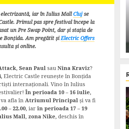
ons:
Din fotoliu
ti, un
The Killer, un film care nu a
electrizantă, iar în Iulius Mall
Cluj
se
e te
reusit sa se ridice la
Castle. Primul pas spre festival începe la
primele
nivelul asteptarilor
asat un Pre Swap Point, dar și stația de
publicului si criticilor
re Bonțida. Am pregătit și
Electric Offers
nsulta și online.
ALEXANDRU S.
DECEMBER 6, 2023
Attack
,
Sean Paul
sau
Nina Kraviz
?
4
, Electric Castle reunește în Bonțida
tiști internaționali. Vino în Iulius
estivalier!
În perioada 10 – 16 iulie
,
4 min read
va afla în
Atriumul Principal
și va fi
.00 – 22.00
, iar
în perioada 17 – 19
ulius Mall
,
zona Nike
, deschis în
Bucatar de ocazie
3 retete delicioase in care