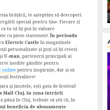
se retete
carnea de rata e vedeta
an
incontestabila
esia brățării, te așteptăm să descoperi
ALEXANDRU S.
NOVEMBER 29, 2023
egătit special pentru tine. Fiecare zi
ca tu să îți pui în valoare
eate cu piese statement.
În perioada
ara
Electric Castle
în magazinele
ii personalizate și poți să îți creezi
și
U-man
, partenerii principali ai
erte inedite gândite pentru
l online
pentru inspirație, dar și să
ții festivaliere!
ra și ținutele, ești gata de festival!
s Mall Cluj, în zona intrării
 până în Cluj, trebuie să știi că, în
oți beneficia de abonamente