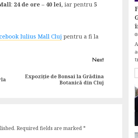
Mall
:
24 de ore – 40 lei
, iar pentru
5
î
cebook Iulius Mall Cluj
pentru a fi la
A
a
Next
t
Expoziție de Bonsai la Grădina
Previous
Next
rla
Botanică din Cluj
post:
post:
lished.
Required fields are marked
*