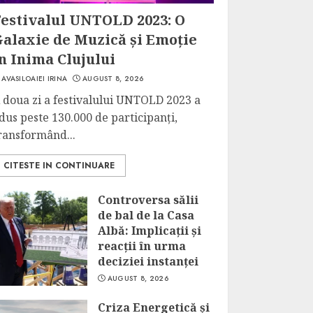
Festivalul UNTOLD 2023: O
Galaxie de Muzică și Emoție
n Inima Clujului
AVASILOAIEI IRINA
AUGUST 8, 2026
 doua zi a festivalului UNTOLD 2023 a
dus peste 130.000 de participanți,
ransformând...
CITESTE IN CONTINUARE
Controversa sălii
de bal de la Casa
Albă: Implicații și
reacții în urma
deciziei instanței
AUGUST 8, 2026
Criza Energetică și