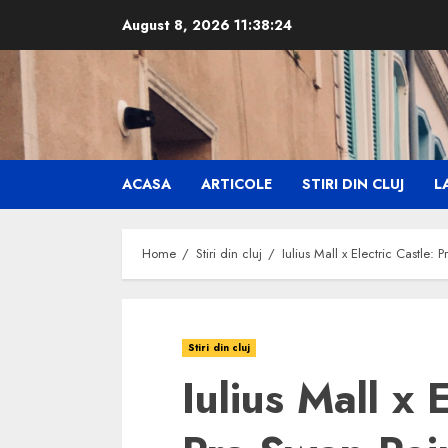
Skip
August 8, 2026
11:38:26
to
content
ACASA
ARTICOLE
STIRI DIN CLUJ
LA
Home
Stiri din cluj
Iulius Mall x Electric Castle: P
Stiri din cluj
Iulius Mall x 