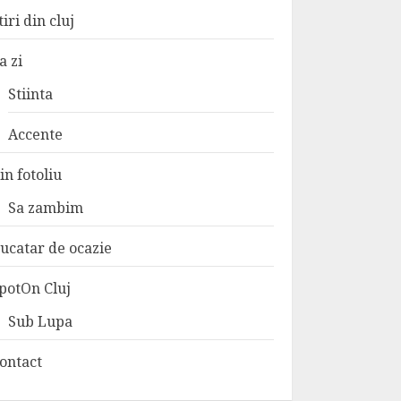
tiri din cluj
a zi
Stiinta
Accente
in fotoliu
Sa zambim
ucatar de ocazie
potOn Cluj
Sub Lupa
ontact