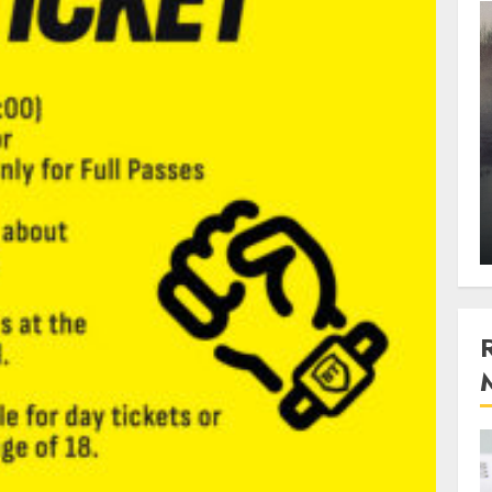
3 min read
Stiinta
, scanteia
Lumina ar putea contribui
entul
si ea la evaporarea apei in
natura
 2023
ALEXANDRU S.
DECEMBER 27, 2023
4 min read