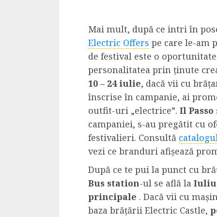
Cele mai delicioa
cu piept de curc
Mai mult, după ce intri în pos
ALEXANDRU S.
MAY 24, 2023
Electric Offers
pe care le-am pr
de festival este o oportunitate 
personalitatea prin ținute cr
10 – 24 iulie
, dacă vii cu brăț
înscrise în campanie, ai promoț
outfit-uri „electrice”.
Il Passo
campaniei, s-au pregătit cu of
festivalieri. Consultă
catalogu
vezi ce branduri afișează promo
După ce te pui la punct cu brăța
Bus station
-ul se află la
Iuliu
principale
. Dacă vii cu mașina
baza brățării Electric Castle,
p