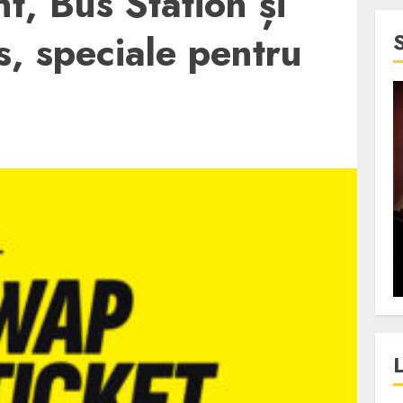
t, Bus Station și
s, speciale pentru
4 min read
SpotOn Cluj
jurul
Festivalurile Clujului. De
fli intr-un
ce atrage Clujul tinerii si
t in
pe cei mai in varsta an de
”?
an?
ALEXANDRU S.
DECEMBER 13, 2023