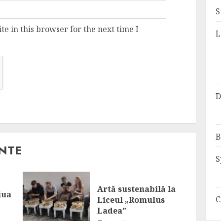
S
e in this browser for the next time I
L
D
B
ANTE
S
Artă sustenabilă la
iua
C
Liceul „Romulus
Ladea”