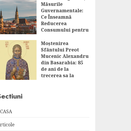
Măsurile
Guvernamentale:
Ce Înseamnă
Reducerea
Consumului pentru
Marii
Consumatori?
Moștenirea
Sfântului Preot
AUGUST 8, 2026
Mucenic Alexandru
din Basarabia: 85
de ani de la
trecerea sa la
Domnul
AUGUST 8, 2026
Sectiuni
CASA
rticole