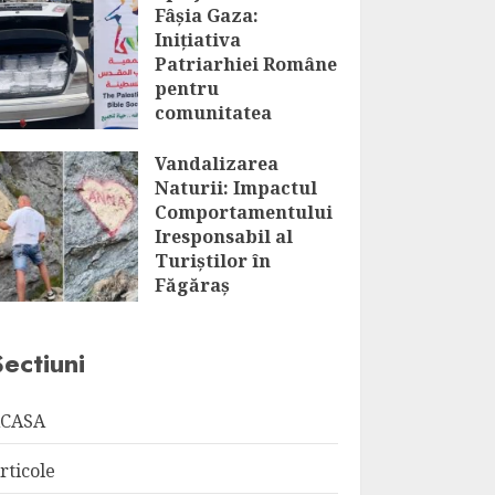
Fâșia Gaza:
Inițiativa
Patriarhiei Române
pentru
comunitatea
palestiniană
Vandalizarea
AUGUST 7, 2026
Naturii: Impactul
Comportamentului
Iresponsabil al
Turiștilor în
Făgăraș
AUGUST 7, 2026
Sectiuni
CASA
rticole