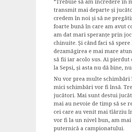
”Trebuie să am încredere în m
4 min read
transmit mai departe și jucăt
credem în noi și să ne pregăt
foarte bună în care am avut co
La zi
am dat mari speranțe prin joc
Razboiul din Gaza
chinuite. Și când faci să sper
fatala pentru Ori
dezamăgirea e mai mare atunci
Mijlociu?
să fii iar acolo sus. Ai pierdut
ALEXANDRU S.
NOVEMBER 1,
la Sepsi, și asta nu dă bine, n
Nu vor prea multe schimbări 
mici schimbări vor fi însă. T
jucători. Mai sunt destui jucă
mai au nevoie de timp să se re
cei care au venit mai tîârziu 
vor fi la un nivel bun, am mai
3 min read
puternică a campionatului.
Din fotoliu