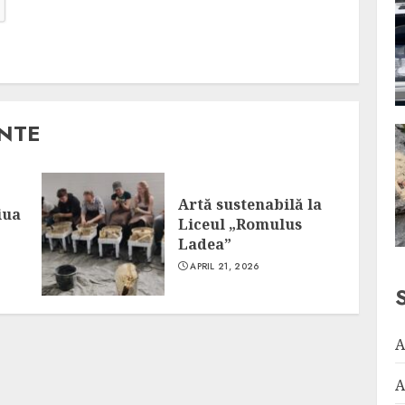
ANTE
Artă sustenabilă la
iua
Liceul „Romulus
Ladea”
APRIL 21, 2026
A
A