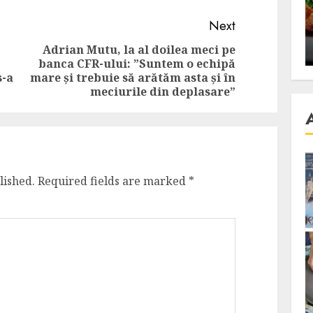
se retete
carnea de rata e vedeta
Next
an
incontestabila
Adrian Mutu, la al doilea meci pe
ALEXANDRU S.
NOVEMBER 29, 2023
banca CFR-ului: ”Suntem o echipă
Previous
Next
s-a
mare și trebuie să arătăm asta și în
post:
post:
meciurile din deplasare”
lished.
Required fields are marked
*