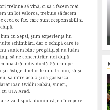
ons:
Din fotoliu
ri trebuie să vină, ci să-i facem mai
ti, un
The Killer, un film care nu a
vem un lot valoros, trebuie să facem
e te
reusit sa se ridice la
c ceea ce fac, care sunt responsabili și
primele
nivelul asteptarilor
echipă.
publicului si criticilor
bun cu Sepsi, știm experiența lui
ALEXANDRU S.
DECEMBER 6, 2023
multe schimbări, dar o echipă care te
ă nu suntem bine pregătiți și nu luăm
i timp să ne concentrăm noi după
ea noastră individuală. Să-i am pe
ă-și câștige duelurile unu la unu, să-și
eu, să intre acolo și să găsească
4 min read
larat Ioan Ovidiu Sabău, vineri,
ă cu UTA Arad.
Bucatar de ocazie
a se va disputa duminică, cu începere
3 retete delicioase in care