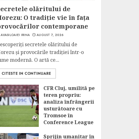
ecretele olăritului de
orezu: O tradiție vie în fața
provocărilor contemporane
AVASILOAIEI IRINA
AUGUST 7, 2026
escoperiți secretele olăritului de
orezu și provocările tradiției într-o
ume modernă. O artă ce...
CITESTE IN CONTINUARE
CFR Cluj, umilită pe
teren propriu:
analiza înfrângerii
usturătoare cu
Tromsoe în
Conference League
AUGUST 7, 2026
Sprijin umanitar în