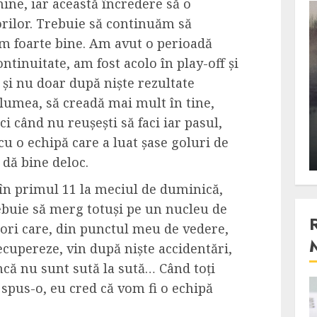
ine, iar această încredere să o
3 min read
orilor. Trebuie să continuăm să
im foarte bine. Am avut o perioadă
ntinuitate, am fost acolo în play-off și
Stiinta
 și nu doar după niște rezultate
, scanteia
Lumina ar putea contribui
e lumea, să creadă mai mult în tine,
entul
si ea la evaporarea apei in
 când nu reușești să faci iar pasul,
natura
 cu o echipă care a luat șase goluri de
 2023
ALEXANDRU S.
DECEMBER 27, 2023
u dă bine deloc.
în primul 11 la meciul de duminică,
rebuie să merg totuși pe un nucleu de
tori care, din punctul meu de vedere,
cupereze, vin după niște accidentări,
încă nu sunt sută la sută… Când toți
 spus-o, eu cred că vom fi o echipă
4 min read