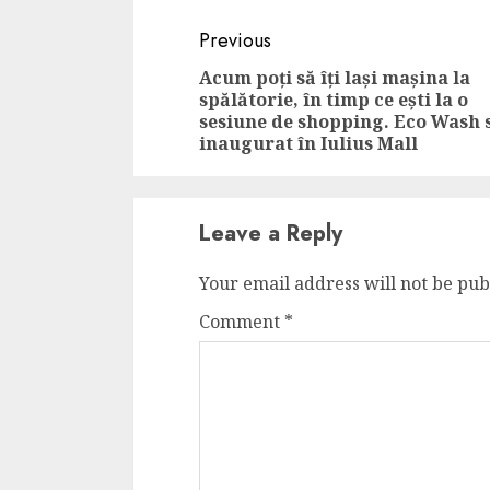
Cele mai delicioa
Continue
Previous
cu piept de curc
Reading
Acum poți să îți lași mașina la
ALEXANDRU S.
MAY 24, 2023
spălătorie, în timp ce ești la o
sesiune de shopping. Eco Wash 
inaugurat în Iulius Mall
Leave a Reply
Your email address will not be pub
Comment
*