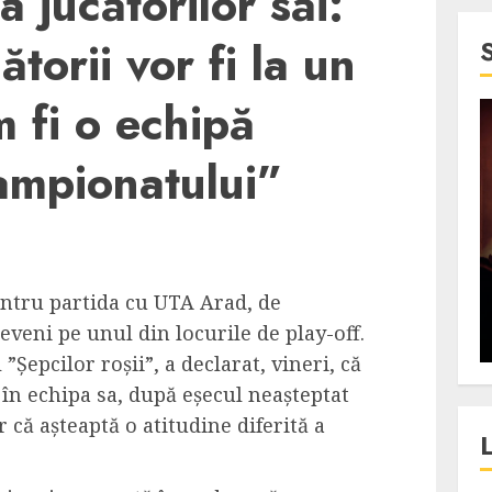
a jucătorilor săi:
ătorii vor fi la un
m fi o echipă
4 min read
ampionatului”
SpotOn Cluj
jurul
Festivalurile Clujului. De
fli intr-un
ce atrage Clujul tinerii si
t in
pe cei mai in varsta an de
ntru partida cu UTA Arad, de
”?
an?
eveni pe unul din locurile de play-off.
ALEXANDRU S.
DECEMBER 13, 2023
Șepcilor roșii”, a declarat, vineri, că
n echipa sa, după eșecul neașteptat
r că așteaptă o atitudine diferită a