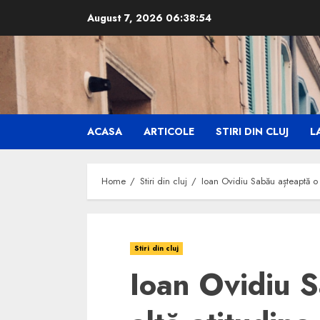
Skip
August 7, 2026
06:38:55
to
content
ACASA
ARTICOLE
STIRI DIN CLUJ
LA
Home
Stiri din cluj
Ioan Ovidiu Sabău așteaptă o a
Stiri din cluj
Ioan Ovidiu 