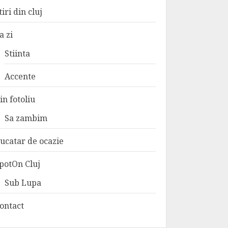
tiri din cluj
a zi
Stiinta
Accente
in fotoliu
Sa zambim
ucatar de ocazie
potOn Cluj
Sub Lupa
ontact