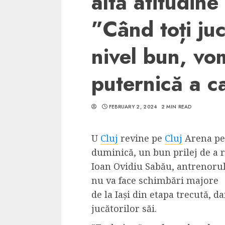
altă atitudine 
”Când toți juc
nivel bun, vo
5 min read
puternică a c
SpotOn Cluj
Ce poti vizita in 
FEBRUARY 2, 2024
2 MIN READ
Clujului cand te a
weekend prelungi
U
Cluj
revine pe
Cluj
Arena pe
“Orasul Comoara
duminică, un bun prilej de a r
ALEXANDRU S.
MAY 31, 2023
Ioan Ovidiu Sabău, antrenorul ”
nu va face schimbări majore î
de la Iași din etapa trecută, da
jucătorilor săi.