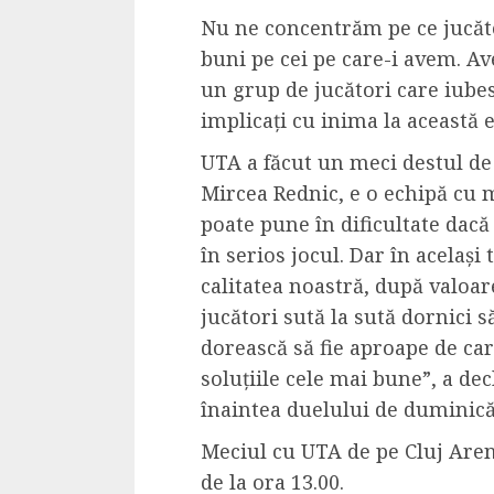
Dungeons & Drag
Nu ne concentrăm pe ce jucăto
Onoare printre ho
buni pe cei pe care-i avem. A
film ca un joc car
un grup de jucători care iubes
cucereste de la 
implicați cu inima la această 
cadre
UTA a făcut un meci destul de 
ALEXANDRU S.
MAY 17, 2023
Mircea Rednic, e o echipă cu 
poate pune în dificultate dac
în serios jocul. Dar în acelaș
calitatea noastră, după valoar
jucători sută la sută dornici s
dorească să fie aproape de car
4 min read
soluțiile cele mai bune”, a dec
înaintea duelului de duminic
Meciul cu UTA de pe Cluj Aren
Bucatar de ocazie
de la ora 13.00.