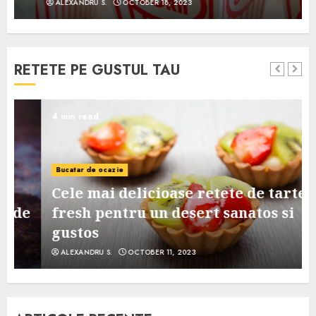
ALEXANDRU S.
OCTOBER 18, 2023
RETETE PE GUSTUL TAU
4 min read
Bucatar de ocazie
Cele mai delicioase retete de tarte
e
fresh pentru un desert sanatos si
gustos
ALEXANDRU S.
OCTOBER 11, 2023