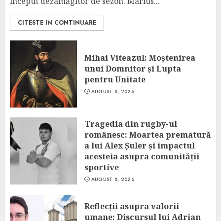
început dezamăgitor de sezon. Marius...
CITESTE IN CONTINUARE
Mihai Viteazul: Moștenirea
unui Domnitor și Lupta
pentru Unitate
AUGUST 8, 2026
Tragedia din rugby-ul
românesc: Moartea prematură
a lui Alex Șuler și impactul
acesteia asupra comunității
sportive
AUGUST 8, 2026
Reflecții asupra valorii
umane: Discursul lui Adrian