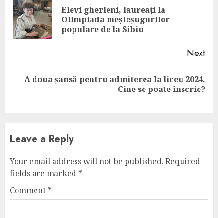
Reading
Elevi gherleni, laureați la
Pre
Olimpiada meșteșugurilor
pos
populare de la Sibiu
Next
A doua șansă pentru admiterea la liceu 2024.
Next
Cine se poate înscrie?
post:
Leave a Reply
Your email address will not be published.
Required
fields are marked
*
Comment
*