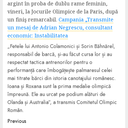
argint în proba de dublu rame feminin,
vineri, la Jocurile Olimpice de la Paris, după
un finiş remarcabil.
Campania „Transmite
un mesaj de
Adrian Negrescu, consultant
economic: Instabilitatea
„Fetele lui Antonio Colamonici și Sorin Băhnărel,
responsabil de barcă, și-au făcut cursa lor și au
respectat tactica antrenorilor pentru o
performanță care îmbogățește palmaresul celei
mai titrate bărci din istoria canotajului românesc.
Ioana și Roxana sunt la prima medalie olimpică
împreună. Ele au urcat pe podium alături de
Olanda și Australia”, a transmis Comitetul Olimpic
Român.
Continue
Previous