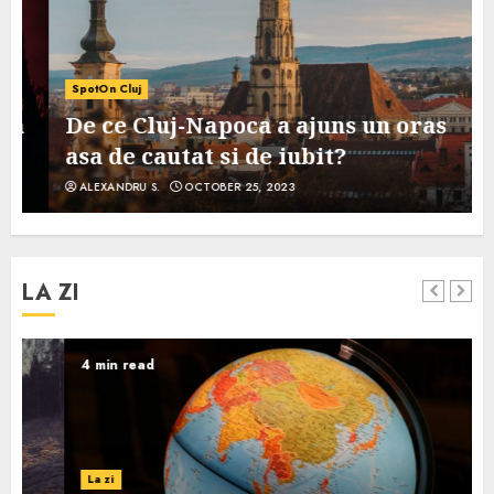
SpotOn Cluj
De ce Cluj-Napoca a ajuns un oras
asa de cautat si de iubit?
ALEXANDRU S.
OCTOBER 25, 2023
LA ZI
4 min read
La zi