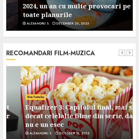
2024, un an cu multe provocari pe
toate planurile
ALEXANDRU S.
DECEMBER 20, 2023
RECOMANDARI FILM-MUZICA
3 min read
Din fotoliu
Equalizer 3: Capitolul final, mai slab
decat celelalte filme din serie, dar
nu e un esec
ALEXANDRU S.
OCTOBER 18, 2023