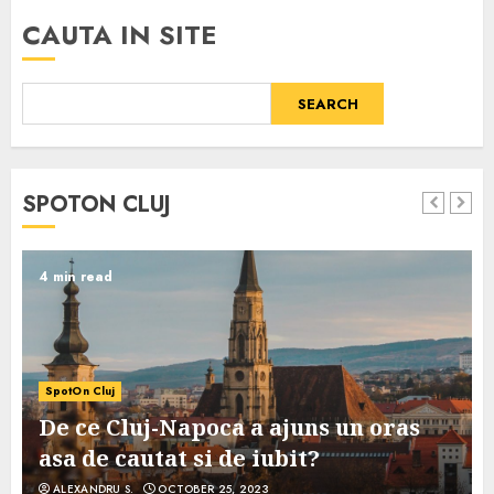
CAUTA IN SITE
SEARCH
SPOTON CLUJ
4 min read
SpotOn Cluj
De ce Cluj-Napoca a ajuns un oras
asa de cautat si de iubit?
ALEXANDRU S.
OCTOBER 25, 2023