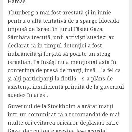
Hamas.
Thunberg a mai fost arestată şi în iunie
pentru o altă tentativă de a sparge blocada
impusă de Israel în jurul Fâşiei Gaza.
Sâmbăta trecută, unii activişti suedezi au
declarat că în timpul detenţiei a fost
îmbrâncită şi forţată să poarte un steag
israelian. Ea însăşi nu a menţionat asta în
conferinţa de presă de marţi, însă – la fel ca
şi alţi participanţi la flotilă – s-a plâns de
asistenţa insuficientă primită de la guvernul
suedez în arest.
Guvernul de la Stockholm a arătat marţi
într-un comunicat că a recomandat de mai
multe ori evitarea oricăror deplasări către
Gaza, dar cu toate acestea le-a acordat