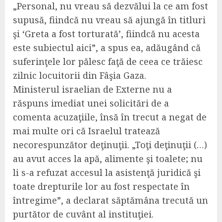
„Personal, nu vreau să dezvălui la ce am fost
supusă, fiindcă nu vreau să ajungă în titluri
şi ‘Greta a fost torturată’, fiindcă nu acesta
este subiectul aici”, a spus ea, adăugând că
suferinţele lor pălesc faţă de ceea ce trăiesc
zilnic locuitorii din Fâşia Gaza.
Ministerul israelian de Externe nu a
răspuns imediat unei solicitări de a
comenta acuzaţiile, însă în trecut a negat de
mai multe ori că Israelul tratează
necorespunzător deţinuţii. „Toţi deţinuţii (…)
au avut acces la apă, alimente şi toalete; nu
li s-a refuzat accesul la asistenţă juridică şi
toate drepturile lor au fost respectate în
întregime”, a declarat săptămâna trecută un
purtător de cuvânt al instituţiei.