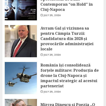
Contemporan “on Hold” în
Cluj-Napoca
JULY 28, 2026
Avram Gal și viziunea sa
pentru Câmpia Turzii:
Candidatura din 2028 și
provocările administrației
locale
JULY 28, 2026
România își consolidează
forțele militare: Producția de
drone la Cluj-Napoca și
impactul strategic al acestui
parteneriat
JULY 28, 2026
Mircea Dinescu și Poezia „O