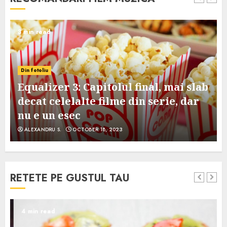
3 min read
Din fotoliu
Equalizer 3: Capitolul final, mai slab
decat celelalte filme din serie, dar
nu e un esec
ALEXANDRU S.
OCTOBER 18, 2023
RETETE PE GUSTUL TAU
4 min read