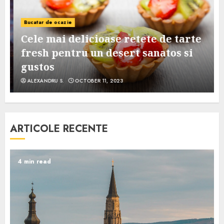
Bucatar de ocazie
Cele mai delicioase retete de tarte
e
fresh pentru un desert sanatos si
gustos
ALEXANDRU S.
OCTOBER 11, 2023
ARTICOLE RECENTE
4 min read