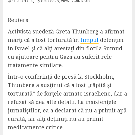
STIRI DIN CLUJ
OCTOBER 9, 2025
2 MIN READ
Reuters
Activista suedeză Greta Thunberg a afirmat
marţi că a fost torturată în
timpul
detenţiei
în Israel şi că alţi arestaţi din flotila Sumud
cu ajutoare pentru Gaza au suferit rele
tratamente similare.
Într-o conferinţă de presă la Stockholm,
Thunberg a susţinut că a fost „răpită şi
torturată” de forţele armate israeliene, dar a
refuzat să dea alte detalii. La insistenţele
jurnaliştilor, ea a declarat că nu a primit apă
curată, iar alţi deţinuţi nu au primit
medicamente critice.