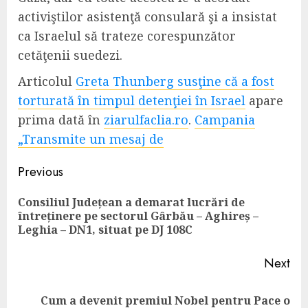
activiştilor asistenţă consulară şi a insistat
ca Israelul să trateze corespunzător
cetăţenii suedezi.
Articolul
Greta Thunberg susţine că a fost
torturată în timpul detenţiei în Israel
apare
prima dată în
ziarulfaclia.ro
.
Campania
„Transmite un mesaj de
Continue
Previous
Reading
Consiliul Județean a demarat lucrări de
Pre
întreținere pe sectorul Gârbău – Aghireș –
pos
Leghia – DN1, situat pe DJ 108C
Next
Cum a devenit premiul Nobel pentru Pace o
Next