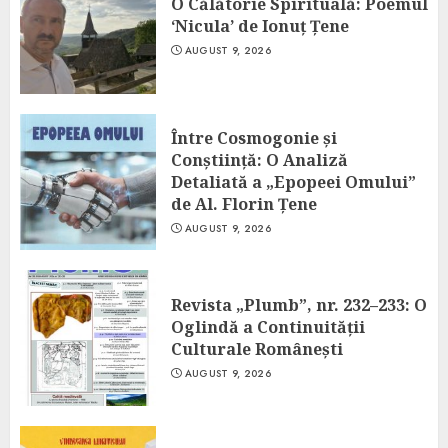
O Călătorie Spirituală: Poemul
‘Nicula’ de Ionuț Țene
AUGUST 9, 2026
Între Cosmogonie și
Conștiință: O Analiză
Detaliată a „Epopeei Omului”
de Al. Florin Țene
AUGUST 9, 2026
Revista „Plumb”, nr. 232–233: O
Oglindă a Continuității
Culturale Românești
AUGUST 9, 2026