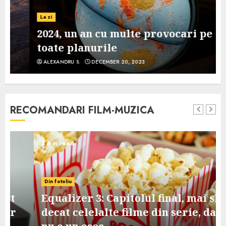
La zi
2024, un an cu multe provocari pe
toate planurile
ALEXANDRU S.
DECEMBER 20, 2023
RECOMANDARI FILM-MUZICA
3 min read
Din fotoliu
Equalizer 3: Capitolul final, mai slab
decat celelalte filme din serie, dar