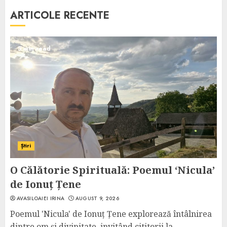
ARTICOLE RECENTE
5 min read
Știri
O Călătorie Spirituală: Poemul ‘Nicula’
de Ionuț Țene
AVASILOAIEI IRINA
AUGUST 9, 2026
Poemul 'Nicula' de Ionuț Țene explorează întâlnirea
dintre om și divinitate, invitând cititorii la...