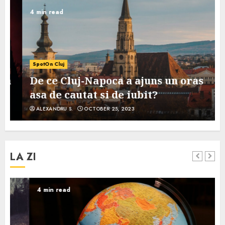
4 min read
SpotOn Cluj
De ce Cluj-Napoca a ajuns un oras
asa de cautat si de iubit?
ALEXANDRU S.
OCTOBER 25, 2023
LA ZI
4 min read