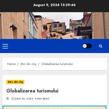
Skip
August 9, 2026
13:39:47
to
content
Primary
Menu
Home
Stiri din cluj
Globalizarea turismului
Stiri din cluj
Globalizarea turismului
JUNE 25, 2024
1 MIN READ