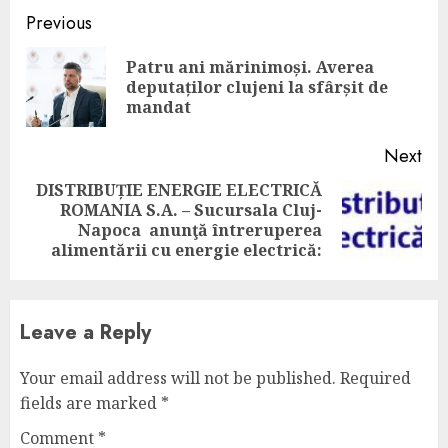
Continue
Previous
Reading
Patru ani mărinimoși. Averea
Pre
deputaților clujeni la sfârșit de
pos
mandat
Next
DISTRIBUȚIE ENERGIE ELECTRICĂ
ROMANIA S.A. – Sucursala Cluj-
Next
Napoca anunţă întreruperea
post:
alimentării cu energie electrică:
Leave a Reply
Your email address will not be published.
Required
fields are marked
*
Comment
*