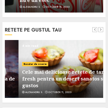
nu e un esec
ALEXANDRU S.
OCTOBER 18, 2023
RETETE PE GUSTUL TAU
4 min read
Bucatar de ocazie
Cele mai delicioase retete de tarte
e
fresh pentru un desert sanatos si
gustos
ALEXANDRU S.
OCTOBER 11, 2023