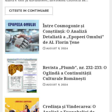
CITESTE IN CONTINUARE
Între Cosmogonie și
Conștiință: O Analiză
Detaliată a „Epopeei Omului”
de Al. Florin Țene
AUGUST 9, 2026
Revista „Plumb”, nr. 232–233: O
Oglindă a Continuității
Culturale Românești
AUGUST 9, 2026
Credința și Vindecarea: O
Analiză a Evangheliei de