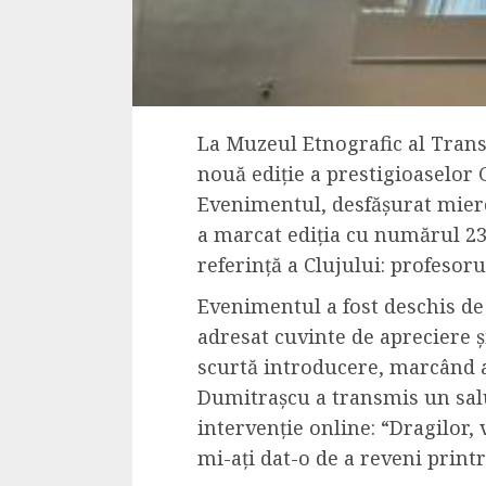
4 min read
La zi
Razboiul din Gaza
La Muzeul Etnografic al Transi
fatala pentru Ori
nouă ediție a prestigioaselor
Mijlociu?
Evenimentul, desfășurat miercu
a marcat ediția cu numărul 23
ALEXANDRU S.
NOVEMBER 1,
referință a Clujului: profeso
Evenimentul a fost deschis de
adresat cuvinte de apreciere ș
scurtă introducere, marcând a
Dumitrașcu a transmis un salu
intervenție online: “Dragilor
3 min read
mi-ați dat-o de a reveni printre
Din fotoliu