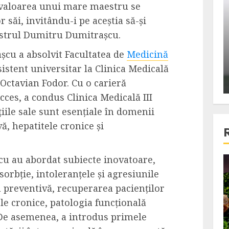
valoarea unui mare maestru se
ons:
Din fotoliu
r săi, invitându-i pe aceștia să-și
ti, un
The Killer, un film care nu a
estrul Dumitru Dumitrașcu.
e te
reusit sa se ridice la
primele
nivelul asteptarilor
șcu a absolvit Facultatea de
Medicină
publicului si criticilor
sistent universitar la Clinica Medicală
. Octavian Fodor. Cu o carieră
ALEXANDRU S.
DECEMBER 6, 2023
cces, a condus Clinica Medicală III
țiile sale sunt esențiale în domenii
ă, hepatitele cronice și
cu au abordat subiecte inovatoare,
4 min read
orbție, intoleranțele și agresiunile
 preventivă, recuperarea pacienților
ele cronice, patologia funcțională
Bucatar de ocazie
. De asemenea, a introdus primele
3 retete delicioase in care