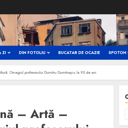
 ZI
DIN FOTOLIU
BUCATAR DE OCAZIE
SPOTON 
tură: Omagiul profesorului Dumitru Dumitrașcu la 95 de ani
ină – Artă –