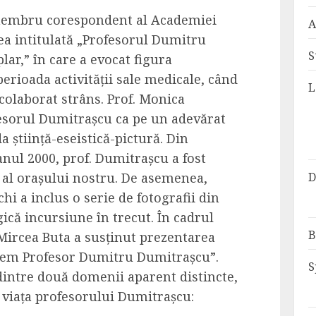
 membru corespondent al Academiei
A
a intitulată „Profesorul Dumitru
S
ar,” în care a evocat figura
erioada activității sale medicale, când
L
u colaborat strâns. Prof. Monica
fesorul Dumitrașcu ca pe un adevărat
da știință-eseistică-pictură. Din
anul 2000, prof. Dumitrașcu a fost
D
al orașului nostru. De asemenea,
i a inclus o serie de fotografii din
gică incursiune în trecut. În cadrul
B
 Mircea Buta a susținut prezentarea
orem Profesor Dumitru Dumitrașcu”.
S
 dintre două domenii aparent distincte,
 viața profesorului Dumitrașcu: