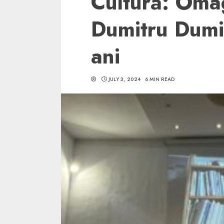
Cultură: Omag
Dumitru Dumi
ani
5 min read
JULY 3, 2024
6 MIN READ
SpotOn Cluj
Ce poti vizita in 
Clujului cand te a
weekend prelungi
“Orasul Comoara
ALEXANDRU S.
MAY 31, 2023