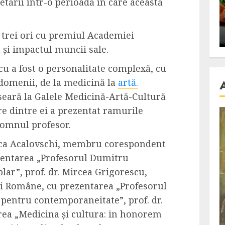
tării într-o perioadă în care această
se retete
carnea de rata e vedeta
an
incontestabila
de trei ori cu premiul Academiei
ALEXANDRU S.
NOVEMBER 29, 2023
și impactul muncii sale.
u a fost o personalitate complexă, cu
e domenii, de la medicină la
artă.
seară la Galele Medicină-Artă-Cultură
are dintre ei a prezentat ramurile
domnul profesor.
Monica Acalovschi, membru corespondent
entarea „Profesorul Dumitru
ar”, prof. dr. Mircea Grigorescu,
 Române, cu prezentarea „Profesorul
pentru contemporaneitate”, prof. dr.
rea „Medicina și cultura: in honorem