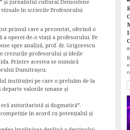
 și jurnalistul cultural Demostene
R
vizuale în scrierile Profesorului
O
fost primul care a prezentat, oferind o
I
 a operei de-o viață a profesorului. Pe
use spre analiză, prof. dr. Grigorescu
e crezurile profesorului și ideile
R
ida. Printre acestea se numără
e
orului Dumitrașcu:
c
ul instituției pe care o preluăm de la
i departe valorile umane și
 eră autoritaristă și dogmatică”.
competiție în acord cu potențialul și
 vedea împlinirea deplină a destinului