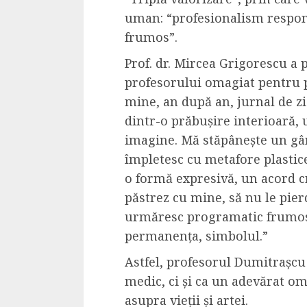
uman: “profesionalism responsa
frumos”.
Prof. dr. Mircea Grigorescu a
profesorului omagiat pentru p
mine, an după an, jurnal de zi
dintr-o prăbușire interioară, 
imagine. Mă stăpânește un gân
împletesc cu metafore plastic
o formă expresivă, un acord c
păstrez cu mine, să nu le pierd
urmăresc programatic frumosu
permanența, simbolul.”
Astfel, profesorul Dumitrașcu
medic, ci și ca un adevărat om
asupra vieții și artei.