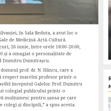
3 min read
Stiinta
, scanteia
Lumina ar putea contribui
lvaniei, în Sala Reduta, a avut loc o
entul
si ea la evaporarea apei in
 Gale de Medicină-Artă-Cultură.
natura
ri, 26 iunie, între orele 18:00-20:00,
0 și a omagiat o personalitate de
 2023
ALEXANDRU S.
DECEMBER 27, 2023
rul Dumitru Dumitrașcu.
 domnul prof. dr. N. Hâncu, care a
i respect marelui profesor printr-o
stfel începutul Galelor. Prof. Dumitru
t colegial publicului printr-o
, vă mulțumesc pentru șansa pe care
4 min read
 colegi și discipoli,” a spus acesta.