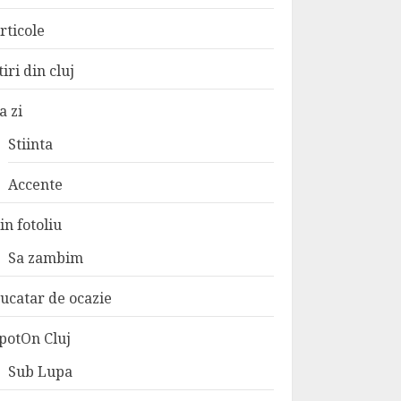
rticole
tiri din cluj
a zi
Stiinta
Accente
in fotoliu
Sa zambim
ucatar de ocazie
potOn Cluj
Sub Lupa