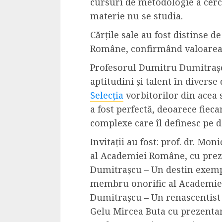
cursuri de metodologie a cerce
Cele mai delicioa
materie nu se studia.
cu piept de curc
Cărțile sale au fost distinse 
ALEXANDRU S.
MAY 24, 2023
Române, confirmând valoarea 
Profesorul Dumitru Dumitrașc
aptitudini și talent în divers
Selecția
vorbitorilor din acea 
a fost perfectă, deoarece fiec
complexe care îl definesc pe 
Invitații au fost: prof. dr. 
al Academiei Române, cu prez
Dumitrașcu – Un destin exempl
membru onorific al Academiei
Dumitrașcu – Un renascentist 
Gelu Mircea Buta cu prezenta