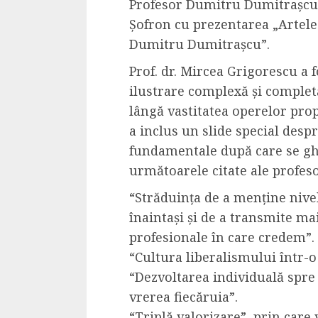
Profesor Dumitru Dumitrașcu”
Șofron cu prezentarea „Artele 
Dumitru Dumitrașcu”.
Prof. dr. Mircea Grigorescu a 
ilustrare complexă și completă
lângă vastitatea operelor prop
a inclus un slide special despr
fundamentale după care se gh
următoarele citate ale profes
“Străduința de a menține nivel
înaintași și de a transmite ma
profesionale în care credem”.
“Cultura liberalismului într-o
“Dezvoltarea individuală spre 
vrerea fiecăruia”.
“Triplă valorizare”, prin care