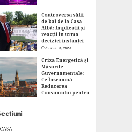
Controversa sălii
de bal de la Casa
Albă: Implicații și
reacții în urma
deciziei instanței
AUGUST 8, 2026
Criza Energetică și
Măsurile
Guvernamentale:
Ce Înseamnă
Reducerea
Consumului pentru
Marii
Consumatori?
Sectiuni
AUGUST 8, 2026
CASA