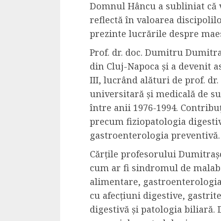
Domnul Hâncu a subliniat că 
Dungeons & Drag
reflectă în valoarea discipolilo
Onoare printre ho
prezinte lucrările despre ma
film ca un joc car
cucereste de la 
Prof. dr. doc. Dumitru Dumitra
cadre
din Cluj-Napoca și a devenit a
III, lucrând alături de prof. dr
ALEXANDRU S.
MAY 17, 2023
universitară și medicală de su
între anii 1976-1994. Contribu
precum fiziopatologia digestiv
gastroenterologia preventivă.
Cărțile profesorului Dumitraș
4 min read
cum ar fi sindromul de malabs
alimentare, gastroenterologia
cu afecțiuni digestive, gastrit
digestivă și patologia biliară
Bucatar de ocazie