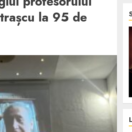
iul profesorului
trașcu la 95 de
4 min read
SpotOn Cluj
jurul
Festivalurile Clujului. De
fli intr-un
ce atrage Clujul tinerii si
t in
pe cei mai in varsta an de
”?
an?
ALEXANDRU S.
DECEMBER 13, 2023