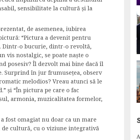
bil, sensibilitate la cultură și la
 prezentat, de asemenea, iubirea
ictură: “Pictura a devenit pentru
. Dintr-o bucurie, dintr-o revoltă,
un vis nostalgic, se poate naște o
d posesiv? Îl dezvolt mai bine dacă îl
e. Surprind în jur frumusețea, observ
romatic melodios? Vreau atunci să le
.” și “În pictura pe care o fac
l, armonia, muzicalitatea formelor,
 a fost omagiat nu doar ca un mare
 de cultură, cu o viziune integrativă
A