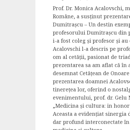
Prof. Dr. Monica Acalovschi,
Române, a susținut prezentare
Dumitrașcu – Un destin exempl
profesorului Dumitrașcu din p
i-a fost coleg și profesor și a
Acalovschi l-a descris pe pro
om al cetății, pasionat de tria
prezentarea sa am aflat că în 
desemnat Cetățean de Onoare 
prezentarea doamnei Acalovsch
tinerețea lor, oferind o nostal
evenimentului, prof. dr. Gelu
„Medicina și cultura: in hon
Aceasta a evidențiat sinergia
dar profund interconectate în