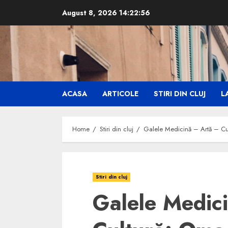
Skip
August 8, 2026
14:22:57
to
content
ACASA
ARTICOLE
STIRI DIN CLUJ
LA
Home
Stiri din cluj
Galele Medicină – Artă – Cul
Stiri din cluj
Galele Medic