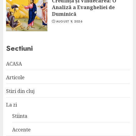
Credința și Vindecarea: O
Analiză a Evangheliei de
Duminică
AUGUST 9, 2026
Sectiuni
ACASA
Articole
Stiri din cluj
La zi
Stiinta
Accente