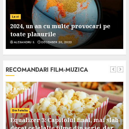
La zi
2024, un an cu multe provocari pe
toate planurile
ALEXANDRU S.
DECEMBER 20, 2023
RECOMANDARI FILM-MUZICA
3 min read
Din fotoliu
Equalizer 3: Capitolul final, mai slab
decat celelalte filme din serie, dar