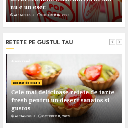
nu e un esec
ALEXANDRU S.
OCTOBER 18, 2023
RETETE PE GUSTUL TAU
4 min read
Bucatar de ocazie
Cele mai delicioase retete de tarte
e
fresh pentru un desert sanatos si
gustos
ALEXANDRU S.
OCTOBER 11, 2023