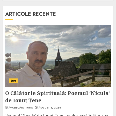
ARTICOLE RECENTE
5 min read
Știri
O Călătorie Spirituală: Poemul ‘Nicula’
de Ionuț Țene
AVASILOAIEI IRINA
AUGUST 9, 2026
Poemul 'Nicula' de Ionuț Țene explorează întâlnirea