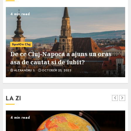
4 min read
SpotOn Cluj
De ce Cluj-Napoca a ajuns un oras
asa de cautat si de iubit?
ALEXANDRU S.
OCTOBER 25, 2023
LA ZI
4 min read