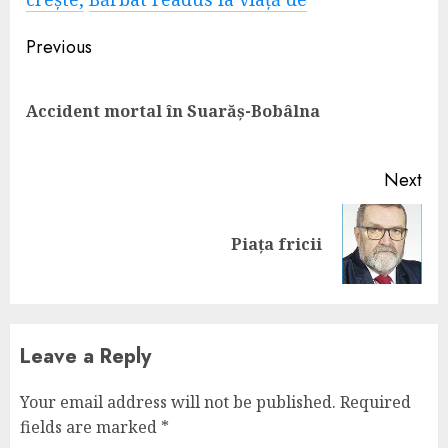
Continue
Previous
Reading
Pre
Accident mortal în Suarăș-Bobâlna
pos
Next
Next
Piața fricii
post:
Leave a Reply
Your email address will not be published.
Required
fields are marked
*