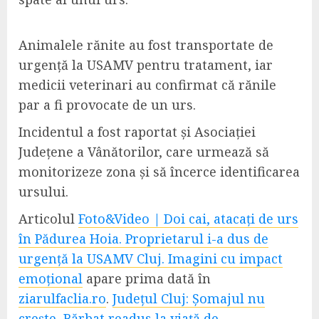
Animalele rănite au fost transportate de
urgență la USAMV pentru tratament, iar
medicii veterinari au confirmat că rănile
par a fi provocate de un urs.
Incidentul a fost raportat și Asociației
Județene a Vânătorilor, care urmează să
monitorizeze zona și să încerce identificarea
ursului.
Articolul
Foto&Video | Doi cai, atacați de urs
în Pădurea Hoia. Proprietarul i-a dus de
urgență la USAMV Cluj. Imagini cu impact
emoțional
apare prima dată în
ziarulfaclia.ro
.
Județul Cluj: Șomajul nu
crește,
Bărbat readus la viață de