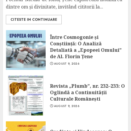
dintre om și divinitate, invitând cititorii la...
CITESTE IN CONTINUARE
Între Cosmogonie și
Conștiință: O Analiză
Detaliată a „Epopeei Omului”
de Al. Florin Țene
AUGUST 9, 2026
Revista „Plumb”, nr. 232–233: O
Oglindă a Continuității
Culturale Românești
AUGUST 9, 2026