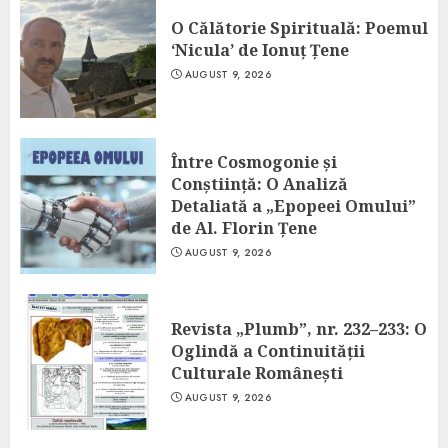
O Călătorie Spirituală: Poemul
‘Nicula’ de Ionuț Țene
AUGUST 9, 2026
Între Cosmogonie și
Conștiință: O Analiză
Detaliată a „Epopeei Omului”
de Al. Florin Țene
AUGUST 9, 2026
Revista „Plumb”, nr. 232–233: O
Oglindă a Continuității
Culturale Românești
AUGUST 9, 2026