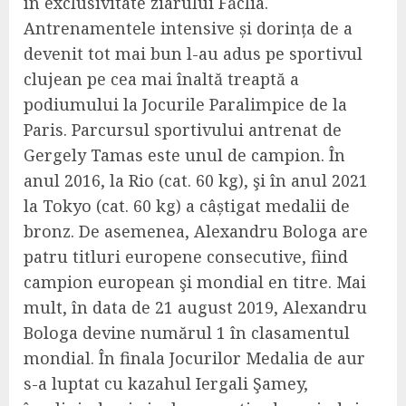
în exclusivitate ziarului Făclia.
Antrenamentele intensive și dorința de a
devenit tot mai bun l-au adus pe sportivul
clujean pe cea mai înaltă treaptă a
podiumului la Jocurile Paralimpice de la
Paris.
P
arcurs
ul sportivului
antrenat de
Gergely Tamas
este unul de campion.
Î
n
anul
2016, la Rio (cat. 60 kg), şi în
anul
2021
la Tokyo (cat. 60 kg)
a câștigat
medalii de
bronz.
De asemenea, Alexandr
u Bologa
are
patru titluri europene consecutive, fiind
campion european şi mondial en titre.
Mai
mult, în data de 21 august 2019, Alexandru
Bologa devine numărul 1 în clasamentul
mondial.
În finala Jocurilor Medalia de aur
s-a luptat cu
kazahul Iergali Şame
y
,