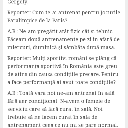
Gergely.
Reporter:
Cum te-ai antrenat pentru Jocurile
Paralimpice de la Paris?
A.B.:
Ne-am pregătit atât fizic cât și tehnic.
Făceam două antrenamente pe zi în afară de
miercuri, duminică și sâmbăta după masa.
Reporter: Mulți sportivi români se plâng că
performanța sportivă în România este greu
de atins din
cauza
condițiile
precare.
P
entru
a face performanță ai avut toate condițiile?
A.B.:
Toată vara noi ne-am antrenat în sală
fără aer condiționat. N-avem o femeie de
serviciu care să facă curat în sal
ă
. Noi
trebuie să ne facem curat
în sala de
antrenament ceea ce nu mi se pare normal.