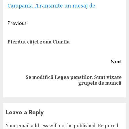
Campania „Transmite un mesaj de
Continue
Previous
Reading
Pre
Pierdut cățel zona Ciurila
pos
Next
Se modifică Legea pensiilor. Sunt vizate
Next
grupele de muncă
post:
Leave a Reply
Your email address will not be published.
Required