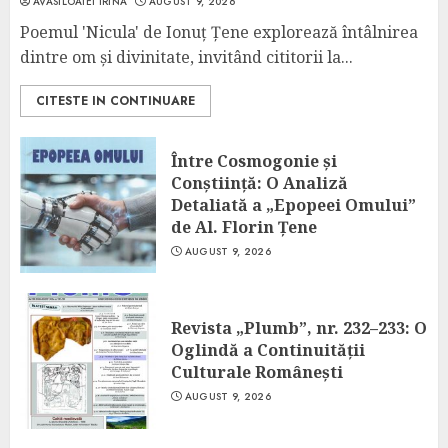
AVASILOAIEI IRINA
AUGUST 9, 2026
Poemul 'Nicula' de Ionuț Țene explorează întâlnirea
dintre om și divinitate, invitând cititorii la...
CITESTE IN CONTINUARE
Între Cosmogonie și
Conștiință: O Analiză
Detaliată a „Epopeei Omului”
de Al. Florin Țene
AUGUST 9, 2026
Revista „Plumb”, nr. 232–233: O
Oglindă a Continuității
Culturale Românești
AUGUST 9, 2026