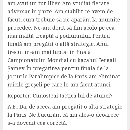
am avut un tur liber. Am studiat fiecare
adversar în parte. Am stabilit ce avem de
făcut, cum trebuie să ne apărăm la anumite
procedee.
N
e-am dorit să fim acolo pe cea
mai înaltă treaptă a podiumului.
Pentru
final
ă
am pregătit o
altă
strategie.
Anul
trecut m
-am mai luptat în finala
Campionatului Mondial cu kazahul Iergali
Şame
y
.
În pregătirea pentru finala de la
Jocurile Paralimpice de la Paris a
m eliminat
micile greșeli pe care le-am făcut atunci.
Reporter:
Cunoșteai tactica lui de atunci?
A.B.:
Da, de aceea am pregătit o altă
strategie
la Paris.
Ne bucurăm că am ales-o deoarece
s-a dovedit
cea corectă
.