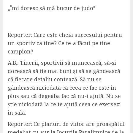
„
Î
mi doresc să mă bucur de judo”
Reporter:
Care este cheia succesului pentru
un sportiv ca tine? Ce te-a făcut pe tine
campion?
A.B.:
Tinerii, sportivii să muncească, să-și
dorească să fie mai bun
i
și să se gândească
că fiecare detaliu contează. Să nu se
gândească niciodată că ceea ce fac este în
plus sau că degeaba fac că nu-i ajută.
Nu se
știe niciodată la ce te ajută ceea ce exersezi
în sală.
Reporter:
Ce planuri de viitor are proaspătul
medaliat cu aur la Jocurile Paralimpice de la