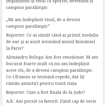
împlinindu-și visul ca sportiv, dev
enind
și
campion paralimpic.
„
M
i-am îndeplinit visul, de a deveni
campion paralimpic”
R
eporter: Ce-ai simțit când ai primit medalia
de aur și ai auzit intonând imnul României
la Paris?
Alexandru Bologa:
Am fost emoționat. M-am
bucurat foarte mult că mi-am îndeplinit
acest vis, de a deveni campion paralimpic.
Ce-i frumos se termină repede, dar îți
rămân amintiri pentru toată viața.
Reporter: Cum a fost finala de la judo?
A.B.:
Am pornit ca favorit. Fiind cap de serie