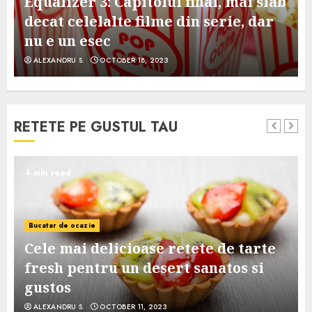
Equalizer 3: Capitolul final, mai slab
decat celelalte filme din serie, dar
nu e un esec
ALEXANDRU S.
OCTOBER 18, 2023
RETETE PE GUSTUL TAU
4 min read
Bucatar de ocazie
Cele mai delicioase retete de tarte
e
fresh pentru un desert sanatos si
gustos
ALEXANDRU S.
OCTOBER 11, 2023