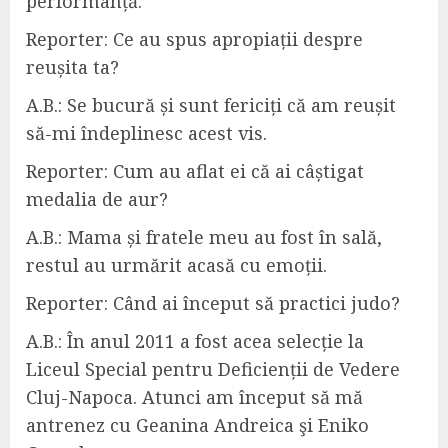
performanță.
Reporter:
Ce au spus apropiații despre
reușita ta?
A.B.:
Se bucură și sunt fericiți că am reușit
să-mi îndeplinesc acest vis.
Reporter:
Cum au aflat ei că ai câștigat
medalia de aur?
A.B.:
Mama și fratele meu au fost în sală,
restul au urmărit acasă cu emoții.
Reporter:
Când ai început să practici judo?
A.B.:
În anul 2011 a fost acea selecție la
Liceul Special pentru Deficienții de Vedere
Cluj-Napoca
.
Atunci
am început să mă
antrenez cu
Geanina Andreica şi Eniko