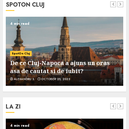
SPOTON CLUJ
4 min read
SpotOn Cluj
De ce Cluj-Napoca a ajuns un oras
asa de cautat si de iubit?
ALEXANDRU S.
OCTOBER 25, 2023
LA ZI
4 min read