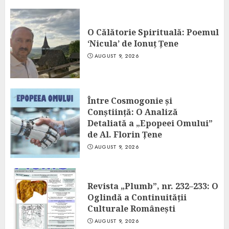
O Călătorie Spirituală: Poemul
‘Nicula’ de Ionuț Țene
AUGUST 9, 2026
Între Cosmogonie și
Conștiință: O Analiză
Detaliată a „Epopeei Omului”
de Al. Florin Țene
AUGUST 9, 2026
Revista „Plumb”, nr. 232–233: O
Oglindă a Continuității
Culturale Românești
AUGUST 9, 2026