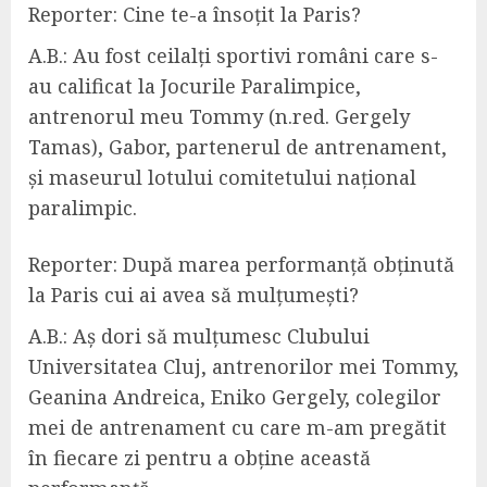
Reporter: Cine te-a însoțit la Paris?
A.B.:
Au fost ceilalți sportivi români care s-
au calificat la Jocurile Paralimpice,
antrenorul meu Tommy (n.red. Gergely
Tamas), Gabor, partenerul de antrenament,
și maseurul lotului comitetului național
paralimpic.
Reporter:
După
marea performanță
obținută
la
Paris cui ai avea să mulțumești?
A.B.:
Aș dori să mulțumesc
C
lubului
Universitatea Cluj, antrenorilor mei Tommy,
Geanina Andreica, Eniko Gergely
, colegilor
mei de antrenament
cu
care
m-am pregătit
în fiecare zi pentru a obține această