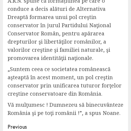
A.R.N.
spune că formațiunea pe care o
conduce a decis alături de
Alternativa
Dreaptă formarea unui pol creştin
conservator în jurul Partidului Naţional
Conservator Român, pentru apărarea
drepturilor şi libertăţilor românilor, a
valorilor creştine şi familiei naturale, şi
promovarea identităţii naţionale.
„
Suntem ceea ce societatea românească
aşteaptă în acest moment, un pol creştin
conservator prin unificarea tuturor forţelor
creştine conservatoare din România.
Vă mulţumesc ! Dumnezeu să binecuvânteze
România şi pe toţi românii !”,
a spus Noane.
Continue
Previous