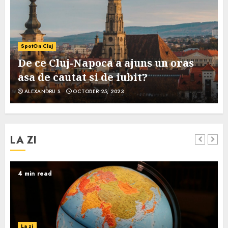
SpotOn Cluj
De ce Cluj-Napoca a ajuns un oras
asa de cautat si de iubit?
ALEXANDRU S.
OCTOBER 25, 2023
LA ZI
4 min read
La zi