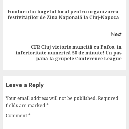
Reading
Fonduri din bugetul local pentru organizarea
Pre
festivităților de Ziua Națională la Cluj-Napoca
pos
Next
CFR Cluj victorie muncită cu Pafos, în
Next
inferioritate numerică 50 de minute! Un pas
post:
până la grupele Conference League
Leave a Reply
Your email address will not be published.
Required
fields are marked
*
Comment
*