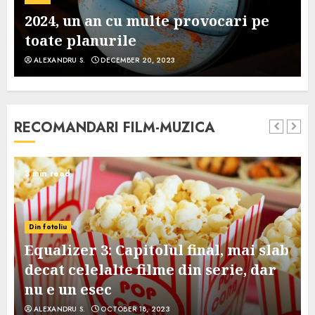
2024, un an cu multe provocari pe
toate planurile
ALEXANDRU S.
DECEMBER 20, 2023
RECOMANDARI FILM-MUZICA
3 min read
Din fotoliu
Equalizer 3: Capitolul final, mai slab
decat celelalte filme din serie, dar
nu e un esec
ALEXANDRU S.
OCTOBER 18, 2023