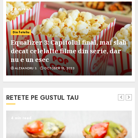
3 min read
Din fotoliu
Equalizer 3: Capitolul final, mai slab
decat celelalte filme din serie, dar
nu e un esec
ALEXANDRU S.
OCTOBER 18, 2023
RETETE PE GUSTUL TAU
4 min read