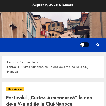
Skip
August 9, 2026
01:38:57
to
content
Primary
Menu
Home
Stiri din cluj
Festivalul „Curtea Armenească” la cea de-a V-a ediție la Cluj-
Napoca
Stiri din cluj
Festivalul „Curtea Armenească” la cea
de-a V-a ediție la Cluj-Napoca