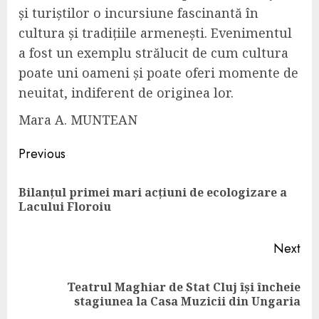
și turiștilor o incursiune fascinantă în
cultura și tradițiile armenești. Evenimentul
a fost un exemplu strălucit de cum cultura
poate uni oameni și poate oferi momente de
neuitat, indiferent de originea lor.
Mara A. MUNTEAN
Continue
Previous
Reading
Bilanțul primei mari acțiuni de ecologizare a
Pre
Lacului Floroiu
pos
Next
Teatrul Maghiar de Stat Cluj își încheie
Next
stagiunea la Casa Muzicii din Ungaria
post: