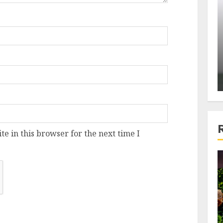
ons:
Din fotoliu
ti, un
The Killer, un film care nu a
e te
reusit sa se ridice la
primele
nivelul asteptarilor
publicului si criticilor
ALEXANDRU S.
DECEMBER 6, 2023
e in this browser for the next time I
4 min read
Bucatar de ocazie
3 retete delicioase in care