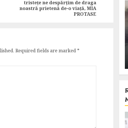
tristețe ne despărțim de draga
Previous
Next
3 min read
noastră prietenă de-o viață, MIA
post:
post:
PROTASE
Stiinta
, scanteia
Lumina ar putea contribui
entul
si ea la evaporarea apei in
lished.
Required fields are marked
*
natura
 2023
ALEXANDRU S.
DECEMBER 27, 2023
4 min read