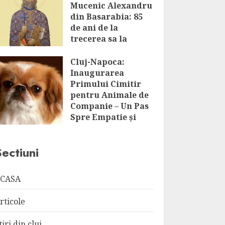
Mucenic Alexandru
din Basarabia: 85
de ani de la
trecerea sa la
Domnul
Cluj-Napoca:
AUGUST 8, 2026
Inaugurarea
Primului Cimitir
pentru Animale de
Companie – Un Pas
Spre Empatie și
Respect
AUGUST 8, 2026
Sectiuni
CASA
rticole
tiri din cluj