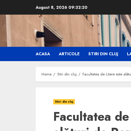
Skip
August 8, 2026
09:32:21
to
content
ACASA
ARTICOLE
STIRI DIN CLUJ
LA
Home
Stiri din cluj
Facultatea de Litere este alăt
Stiri din cluj
Facultatea de 