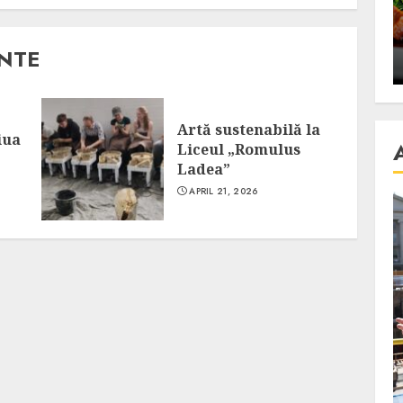
se retete
carnea de rata e vedeta
an
incontestabila
ANTE
ALEXANDRU S.
NOVEMBER 29, 2023
Artă sustenabilă la
iua
Liceul „Romulus
Ladea”
APRIL 21, 2026