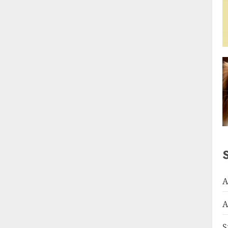
A
A
S