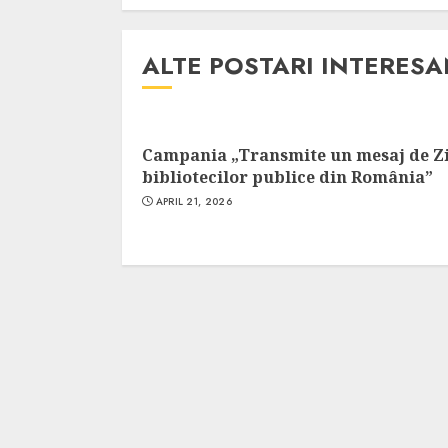
Cele mai delicioa
cu piept de curc
ALTE POSTARI INTERES
ALEXANDRU S.
MAY 24, 2023
Campania „Transmite un mesaj de Z
bibliotecilor publice din România”
APRIL 21, 2026