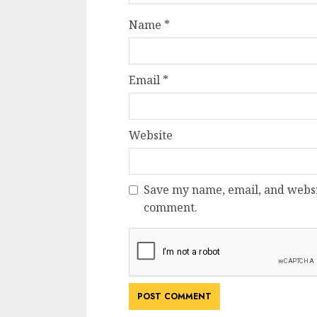
Dungeons & Drag
Name
*
Onoare printre ho
film ca un joc car
cucereste de la 
Email
*
cadre
ALEXANDRU S.
MAY 17, 2023
Website
Save my name, email, and websit
comment.
4 min read
Bucatar de ocazie