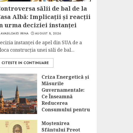
ontroversa sălii de bal de la
asa Albă: Implicații și reacții
n urma deciziei instanței
AVASILOAIEI IRINA
AUGUST 8, 2026
ecizia instanței de apel din SUA de a
loca construcția unei săli de bal...
CITESTE IN CONTINUARE
Criza Energetică și
Măsurile
Guvernamentale:
Ce Înseamnă
Reducerea
Consumului pentru
Marii
Consumatori?
Moștenirea
Sfântului Preot
AUGUST 8, 2026