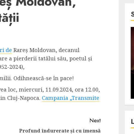
reș Moldovan,
ății
4 min read
SpotOn Cluj
ri de
Rareș Moldovan, decanul
jurul
Festivalurile Clujului. De
are a pierderii tatălui său, poetul și
fli intr-un
ce atrage Clujul tinerii si
952-2024),
t in
pe cei mai in varsta an de
ilii. Odihnească-se în pace!
”?
an?
 loc, miercuri, 11.09.2024, ora 12.00,
ALEXANDRU S.
DECEMBER 13, 2023
din Cluj-Napoca.
Campania „Transmite
Next
Profund îndurerate și cu imensă