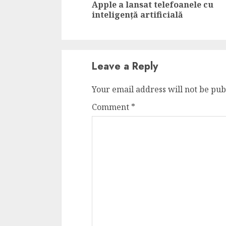
Apple a lansat telefoanele cu
4 min read
inteligență artificială
La zi
Leave a Reply
Razboiul din Gaza
fatala pentru Ori
Your email address will not be pub
Mijlociu?
Comment
*
ALEXANDRU S.
NOVEMBER 1,
3 min read
Din fotoliu