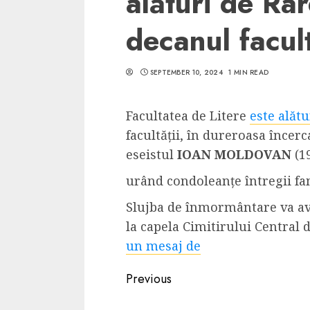
alături de Ra
decanul facult
SEPTEMBER 10, 2024
1 MIN READ
5 min read
SpotOn Cluj
Facultatea de Litere
este alătu
Ce poti vizita in 
facultății, în dureroasa încerc
Clujului cand te a
eseistul
IOAN MOLDOVAN
(1
weekend prelungi
urând condoleanțe întregii fam
“Orasul Comoara
Slujba de înmormântare va avea
ALEXANDRU S.
MAY 31, 2023
la capela Cimitirului Central 
un mesaj de
Continue
Previous
Reading