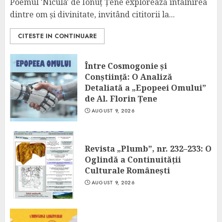
Poemul 'Nicula' de Ionuț Țene explorează întâlnirea
dintre om și divinitate, invitând cititorii la...
CITESTE IN CONTINUARE
Între Cosmogonie și
Conștiință: O Analiză
Detaliată a „Epopeei Omului”
de Al. Florin Țene
AUGUST 9, 2026
Revista „Plumb”, nr. 232–233: O
Oglindă a Continuității
Culturale Românești
AUGUST 9, 2026