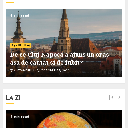
4 min read
SpotOn Cluj
De ce Cluj-Napoca a ajuns un oras
asa de cautat si de iubit?
ALEXANDRU S.
OCTOBER 25, 2023
LA ZI
4 min read