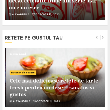
decat celelalte filme din serie, dar
nu e un esec
ALEXANDRU S.
OCTOBER 18, 2023
RETETE PE GUSTUL TAU
4 min read
Bucatar de ocazie
Cele mai delicioase retete de tarte
e
fresh pentru un desert sanatos si
gustos
ALEXANDRU S.
OCTOBER 11, 2023