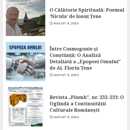
O Călătorie Spirituală: Poemul
‘Nicula’ de Ionuț Țene
AUGUST 9, 2026
Între Cosmogonie și
Conștiință: O Analiză
Detaliată a „Epopeei Omului”
de Al. Florin Țene
AUGUST 9, 2026
Revista „Plumb”, nr. 232–233: O
Oglindă a Continuității
Culturale Românești
AUGUST 9, 2026