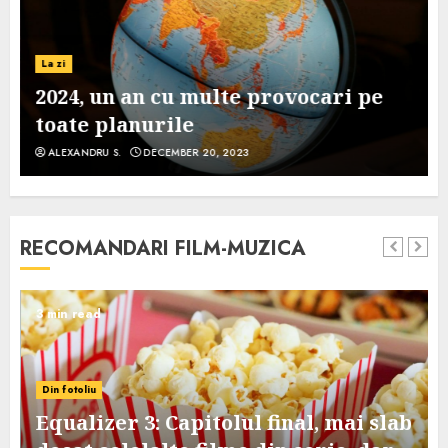
La zi
2024, un an cu multe provocari pe
toate planurile
ALEXANDRU S.
DECEMBER 20, 2023
RECOMANDARI FILM-MUZICA
3 min read
Din fotoliu
Equalizer 3: Capitolul final, mai slab