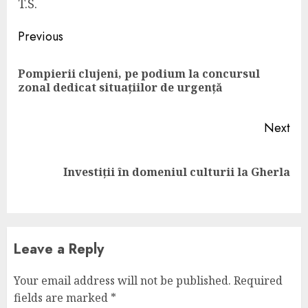
T.S.
Continue
Previous
Reading
Pompierii clujeni, pe podium la concursul
Pre
zonal dedicat situațiilor de urgență
pos
Next
Next
Investiții în domeniul culturii la Gherla
post:
Leave a Reply
Your email address will not be published.
Required
fields are marked
*