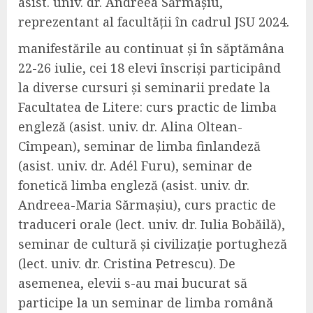
asist. univ. dr. Andreea Sărmașiu,
reprezentant al facultății în cadrul JSU 2024.
manifestările au continuat și în săptămâna
22-26 iulie, cei 18 elevi înscriși participând
la diverse cursuri și seminarii predate la
Facultatea de Litere: curs practic de limba
engleză (asist. univ. dr. Alina Oltean-
Cîmpean), seminar de limba finlandeză
(asist. univ. dr. Adél Furu), seminar de
fonetică limba engleză (asist. univ. dr.
Andreea-Maria Sărmașiu), curs practic de
traduceri orale (lect. univ. dr. Iulia Bobăilă),
seminar de cultură și civilizație portugheză
(lect. univ. dr. Cristina Petrescu). De
asemenea, elevii s-au mai bucurat să
participe la un seminar de limba română