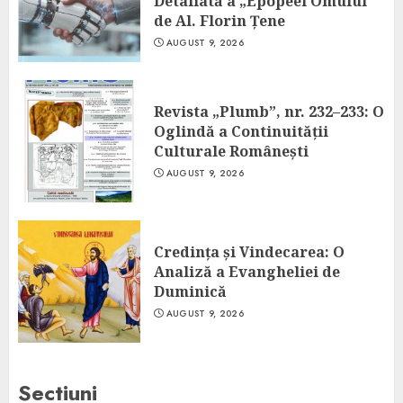
Detaliată a „Epopeei Omului”
de Al. Florin Țene
AUGUST 9, 2026
Revista „Plumb”, nr. 232–233: O
Oglindă a Continuității
Culturale Românești
AUGUST 9, 2026
Credința și Vindecarea: O
Analiză a Evangheliei de
Duminică
AUGUST 9, 2026
Sectiuni