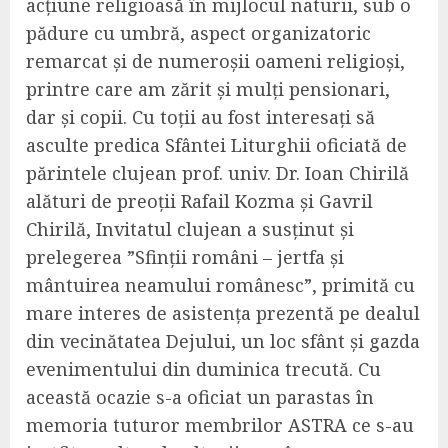
acțiune religioasă în mijlocul naturii, sub o
pădure cu umbră, aspect organizatoric
remarcat și de numeroșii oameni religioși,
printre care am zărit și mulți pensionari,
dar și copii. Cu toții au fost interesați să
asculte predica Sfântei Liturghii oficiată de
părintele clujean prof. univ. Dr. Ioan Chirilă
alături de preoții Rafail Kozma și Gavril
Chirilă, Invitatul clujean a susținut și
prelegerea ”Sfinții români – jertfa și
mântuirea neamului românesc”, primită cu
mare interes de asistența prezentă pe dealul
din vecinătatea Dejului, un loc sfânt și gazda
evenimentului din duminica trecută. Cu
această ocazie s-a oficiat un parastas în
memoria tuturor membrilor ASTRA ce s-au