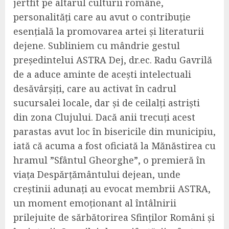
jertfit pe altarul culturii române,
personalități care au avut o contribuție
esențială la promovarea artei și literaturii
dejene. Subliniem cu mândrie gestul
președintelui ASTRA Dej, dr.ec. Radu Gavrilă
de a aduce aminte de acești intelectuali
desăvârșiți, care au activat în cadrul
sucursalei locale, dar și de ceilalți astriști
din zona Clujului. Dacă anii trecuți acest
parastas avut loc în bisericile din municipiu,
iată că acuma a fost oficiată la Mănăstirea cu
hramul ”Sfântul Gheorghe”, o premieră în
viața Despărțământului dejean, unde
creștinii adunați au evocat membrii ASTRA,
un moment emoționant al întâlnirii
prilejuite de sărbătorirea Sfinților Români și