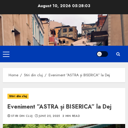
Skip
August 10, 2026
05:28:04
to
content
Primary
Menu
Home
Stiri din cluj
Eveniment ”ASTRA și BISERICA” la Dej
Stiri din cluj
Eveniment ”ASTRA și BISERICA” la Dej
STIRI DIN CLUJ
JUNE 25, 2025
2 MIN READ