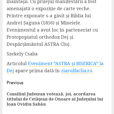
înaintașii. Cu prilejul manifestării a fost
amenajată o expoziție de carte veche.
Printre exponate s-a găsit și Biblia lui
Andrei Șaguna (1856) și Mineiele.
Evenimentul a avut loc în parteneriat cu
Protopopiatul orthodox Dej și
Despărțământul ASTRA Cluj.
Szekely Csaba
Articolul
Eveniment ”ASTRA și BISERICA” la
Dej
apare prima dată în
ziarulfaclia.ro
.
Continue
Previous
Reading
Consiliul Județean votează, joi, acordarea
Pre
titlului de Cetăţean de Onoare al Judeţului lui
pos
Ioan Ovidiu Sabău