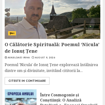
Știri
O Călătorie Spirituală: Poemul ‘Nicula’
de Ionuț Țene
AVASILOAIEI IRINA
AUGUST 9, 2026
Poemul 'Nicula' de Ionuț Țene explorează întâlnirea
dintre om și divinitate, invitând cititorii la...
CITESTE IN CONTINUARE
Între Cosmogonie și
Conștiință: O Analiză