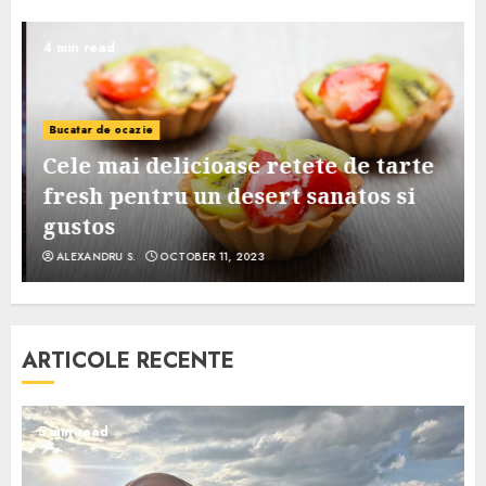
4 min read
Bucatar de ocazie
Cele mai delicioase retete de tarte
e
fresh pentru un desert sanatos si
gustos
ALEXANDRU S.
OCTOBER 11, 2023
ARTICOLE RECENTE
5 min read