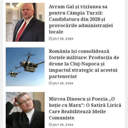
Avram Gal și viziunea sa
pentru Câmpia Turzii:
Candidatura din 2028 și
provocările administrației
locale
JULY 28, 2026
România își consolidează
forțele militare: Producția de
drone la Cluj-Napoca și
impactul strategic al acestui
parteneriat
JULY 28, 2026
Mircea Dinescu și Poezia „O
beție cu Marx”: O Satiră Lirică
Care Reabilitează Ideile
Comuniste
JULY 28, 2026