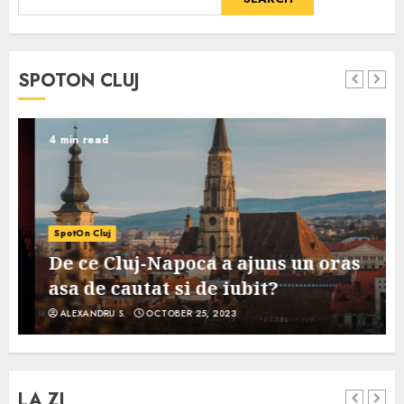
SPOTON CLUJ
4 min read
SpotOn Cluj
De ce Cluj-Napoca a ajuns un oras
asa de cautat si de iubit?
ALEXANDRU S.
OCTOBER 25, 2023
LA ZI