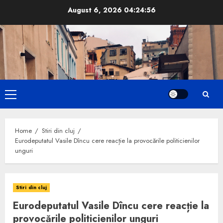
Skip
August 6, 2026
04:24:57
to
content
Primary
Menu
Home
Stiri din cluj
Eurodeputatul Vasile Dîncu cere reacție la provocările politicienilor
unguri
Stiri din cluj
Eurodeputatul Vasile Dîncu cere reacție la
provocările politicienilor unguri