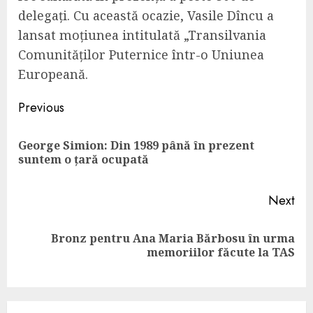
delegați. Cu această ocazie, Vasile Dîncu a
lansat moțiunea intitulată „Transilvania
Comunităților Puternice într-o Uniunea
Europeană.
Continue
Previous
Reading
George Simion: Din 1989 până în prezent
Pre
suntem o țară ocupată
pos
Next
Bronz pentru Ana Maria Bărbosu în urma
Next
memoriilor făcute la TAS
post: