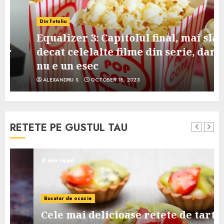
Din fotoliu
Equalizer 3: Capitolul final, mai slab
decat celelalte filme din serie, dar
nu e un esec
ALEXANDRU S.
OCTOBER 18, 2023
RETETE PE GUSTUL TAU
4 min read
Bucatar de ocazie
Cele mai delicioase retete de tarte