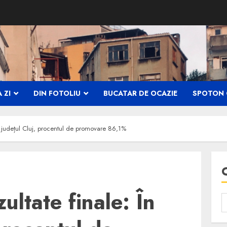
 ZI
DIN FOTOLIU
BUCATAR DE OCAZIE
SPOTON 
n județul Cluj, procentul de promovare 86,1%
ltate finale: În