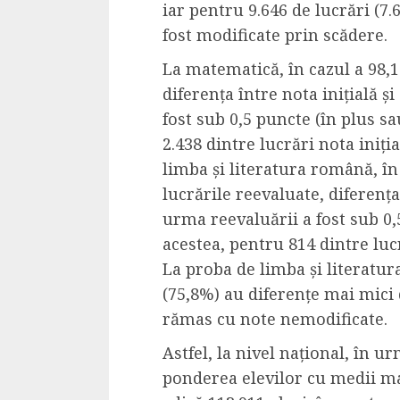
iar pentru 9.646 de lucrări (7.
Dungeons & Drag
fost modificate prin scădere.
Onoare printre ho
film ca un joc car
La
matematică
, în cazul a
98,1
cucereste de la 
diferența între nota inițială ș
cadre
fost sub 0,5 puncte
(în plus s
2.438 dintre lucrări nota iniți
ALEXANDRU S.
MAY 17, 2023
limba și literatura română
, î
lucrările reevaluate, diferența
urma reevaluării a fost sub 0
acestea, pentru 814 dintre lucr
La proba de l
imba și literatu
(75,8%) au diferențe mai mici 
4 min read
rămas cu note nemodificate.
Astfel,
la nivel național,
în ur
ponderea elevilor cu medii ma
Bucatar de ocazie