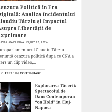
enzura Politică în Era
igitală: Analiza Incidentului
laudiu Târziu și Impactul
Asupra Libertății de
Exprimare
AVASILOAIEI IRINA
JULY 28, 2026
uroparlamentarul Claudiu Târziu
enunță cenzura politică după ce CNA a
ters un clip video,...
CITESTE IN CONTINUARE
Explorarea Tăcerii:
Spectacolul de
Dans Contemporan
“on Hold” în Cluj-
Napoca