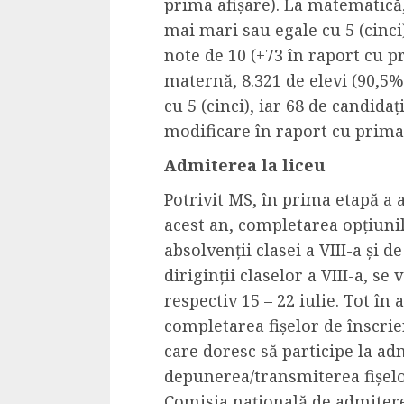
prima afișare).
La
m
atematică
mai mari sau egale cu 5 (cinci)
note de 10 (+73 în raport cu p
maternă, 8.321 de elevi (90,5
cu 5 (cinci), iar
68 de candidați
modificare în raport cu prima 
Admitere
a la
liceu
Potrivit MS, î
n prima etapă a a
acest an, completarea opțiunilo
absolvenții clasei a VIII-a și de
diriginții claselor a VIII-a, se
respectiv 15 – 22 iulie. Tot în
completarea fișelor de înscrier
care doresc să participe la adm
depunerea/transmiterea fișelo
Comisia națională de admitere