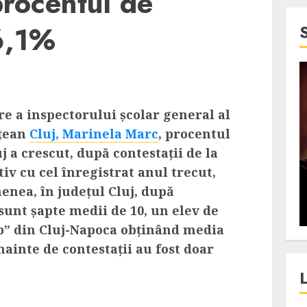
procentul de
6,1%
4 min read
SpotOn Cluj
are a inspectorului școlar general al
jurul
Festivalurile Clujului. De
ețean
Cluj, Marinela Marc
,
procentul
fli intr-un
ce atrage Clujul tinerii si
j a crescut,
după contestații
de la
t in
pe cei mai in varsta an de
iv cu cel înregistrat anul trecut,
”?
an?
enea, î
n județul Cluj, după
 sunt
șapte
medii de 10, un elev
de
ALEXANDRU S.
DECEMBER 13, 2023
b” din Cluj-Napoca
obținând
media
înainte de contestații au
fost
doar