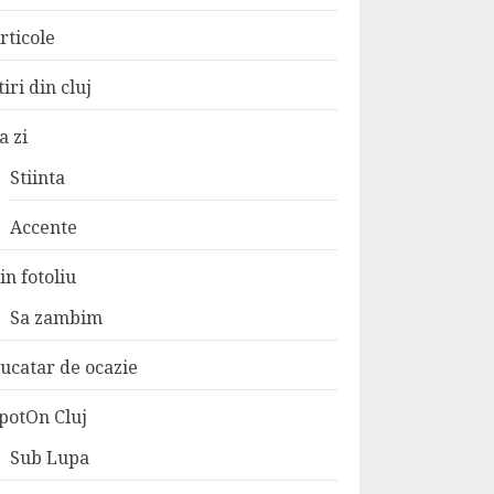
rticole
tiri din cluj
a zi
Stiinta
Accente
in fotoliu
Sa zambim
ucatar de ocazie
potOn Cluj
Sub Lupa