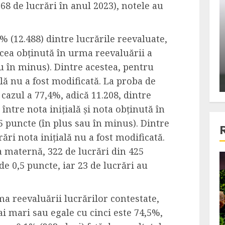
668 de lucrări în anul 2023), notele au
ons:
Din fotoliu
ti, un
The Killer, un film care nu a
e te
reusit sa se ridice la
% (12.488) dintre lucrările reevaluate,
primele
nivelul asteptarilor
i cea obținută în urma reevaluării a
publicului si criticilor
au în minus)
.
Dintre acestea, pentru
ală nu a fost modificată.
La
proba de
ALEXANDRU S.
DECEMBER 6, 2023
n cazul a
77,4%,
adică
11.208, dintre
 între nota inițială și nota obținută în
,5 puncte
(în plus sau în minus). Dintre
ări nota inițială nu a fost modificată.
ra maternă
,
322 de lucrări din 425
de 0,5 puncte
, iar 23 de lucrări au
4 min read
ma reevaluării lucrărilor contestate
,
Bucatar de ocazie
i mari sau egale cu cinci este 74,5%,
3 retete delicioase in care