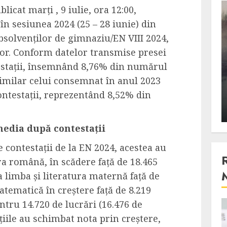
ublicat
marți
, 9 iulie, ora 12:00,
3 min read
 în sesiunea 2024 (25 – 28 iunie) din
bsolvenților de gimnaziu/EN VIII 2024,
or.
Conform datelor transmise presei
Stiinta
stații,
însemnând
8,76% din numărul
, scanteia
Lumina ar putea contribui
 similar celui consemnat în anul 2023
entul
si ea la evaporarea apei in
ontestații,
reprezentând
8,52%
din
natura
 2023
ALEXANDRU S.
DECEMBER 27, 2023
edia
după
contestații
 contestații de la EN 2024, acestea au
ura română,
în scădere
față de
18.465
la
l
imba și literatura maternă
față de
atematică
în creștere față
de
8.219
ntru 14.720 de lucrări
(16.476 de
4 min read
țiile au schimbat nota prin creștere,