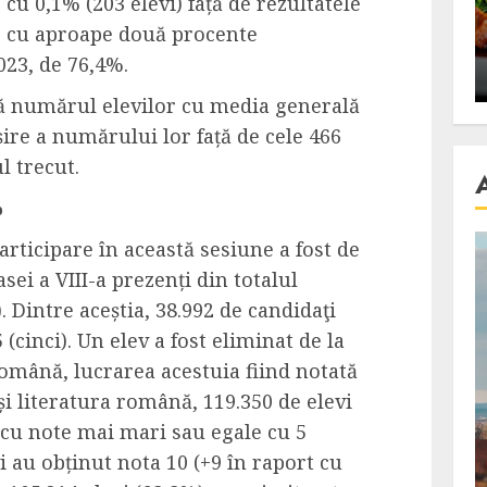
e cu 0,1%
(
203 elevi
) față de rezultatele
se retete
carnea de rata e vedeta
e cu aproape două procente
an
incontestabila
023,
de
76,4%.
ALEXANDRU S.
NOVEMBER 29, 2023
ă
numărul elevilor cu media generală
ire a numărului lor față de cele
466
ul
trecut
.
%
articipare în această sesiune a fost de
asei a VIII-a prezenți din totalul
). Dintre aceștia, 38.992 de candidaţi
(cinci). Un elev a fost eliminat de la
română, lucrarea acestuia fiind notată
i literatura română, 119.350 de elevi
cu note mai mari sau egale cu 5
i au obținut nota 10 (+9 în raport cu