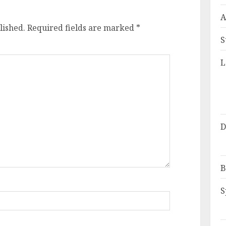
A
lished.
Required fields are marked
*
S
L
D
B
S