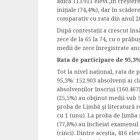
adică
113.911 elevi ,
în creșter
Cele mai delicioa
inițiale (74,4%),
dar în scăder
cu piept de curc
comparativ cu rata din
anul 2
ALEXANDRU S.
MAY 24, 2023
După contestații a
crescu
t
îns
zece
de la 65 la
74,
cu o prăbuș
medii de zece înregistrate
an
R
ata
de
participare
de
95,3
Tot la nivel național, r
ata de p
95,3%:
152.903 absolvenți ai cl
absolvenților înscriși (160.467
(25,5%) au obţinut medii sub 5 
proba de Limbă şi literatură 
cu 1 (unu).
La proba de
l
imba ș
(77,8%)
au încheiat examenul 
(cinci). Dintre aceștia,
416 elev