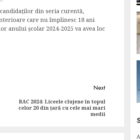
 candidaților din seria curentă,
anterioare care nu împlinesc 18 ani
ilor anului școlar 2024-2025
va avea loc
Next
BAC 2024: Liceele clujene în topul
Previous
Next
celor 20 din țară cu cele mai mari
post:
post:
medii
A