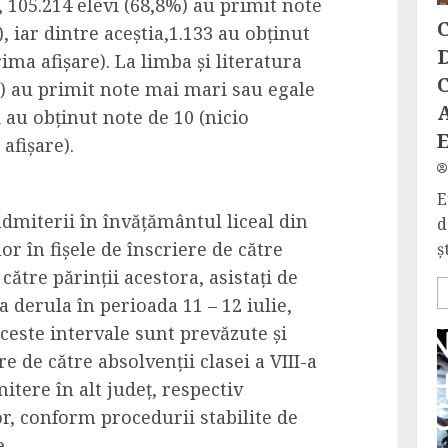
,
105.214 elevi (68,8%)
au primit note
C
, iar dintre aceștia,1.133
au obținut
D
rima afișare).
La
l
imba și literatura
C
%)
au primit note mai mari sau egale
 au obținut note de 10 (nicio
afișare).
E
dmiterii în învățământul liceal din
d
r în fișele de înscriere de către
ș
 către părinții acestora, asistați de
 va derula în perioada 11 – 12 iulie,
 aceste intervale sunt prevăzute și
e de către absolvenții clasei a VIII-a
itere în alt județ, respectiv
r, conform procedurii stabilite de
.