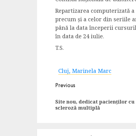
Repartizarea computerizată
a
precum și a celor din seriile 
până la data începerii cursur
în data de 24 iulie
.
T.S.
Cluj, Marinela Marc
Continue
Previous
Reading
Site nou, dedicat pacienților cu
scleroză multiplă