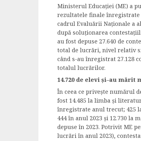
Ministerul Educației
(ME)
a p
4 min read
rezultatele finale
înregistrate
cadrul Evaluării Naționale a a
după soluționarea contestațiil
La zi
a
u fost depuse 27.640 de conte
Razboiul din Gaza
total de lucrări
, nivel relativ
fatala pentru Ori
când s-au înregistrat
27.128
c
Mijlociu?
totalul luc
r
ărilor.
ALEXANDRU S.
NOVEMBER 1,
14.720
de
elevi
și
–
au
mărit
m
În ceea ce privește numărul de
fost
14.485 la
l
imba și literat
înregistrate
anul trecut;
425 
444
în anul
2023
și
12.730 la
m
depuse în
2023.
Potrivit ME p
e
3 min read
lucrări în anul 2023),
contesta
Din fotoliu