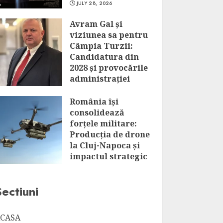
JULY 28, 2026
Avram Gal și
viziunea sa pentru
Câmpia Turzii:
Candidatura din
2028 și provocările
administrației
locale
România își
JULY 28, 2026
consolidează
forțele militare:
Producția de drone
la Cluj-Napoca și
impactul strategic
al acestui
parteneriat
Sectiuni
JULY 28, 2026
CASA