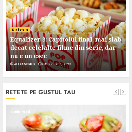
3 min read
Din fotoliu
Equalizer 3: Capitolul final, mai slab
decat celelalte filme din serie, dar
nu e un esec
ALEXANDRU S.
OCTOBER 18, 2023
RETETE PE GUSTUL TAU
4 min read