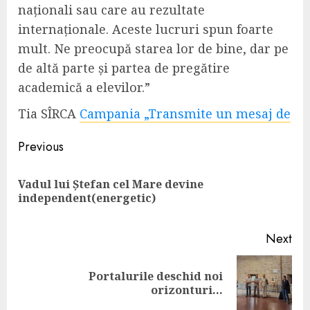
naționali sau care au rezultate
internaționale. Aceste lucruri spun foarte
mult. Ne preocupă starea lor de bine, dar pe
de altă parte și partea de pregătire
academică a elevilor.”
Tia SÎRCA
Campania „Transmite un mesaj de
Continue
Previous
Reading
Vadul lui Ștefan cel Mare devine
Pre
independent(energetic)
pos
Next
Portalurile deschid noi
Next
orizonturi…
post: