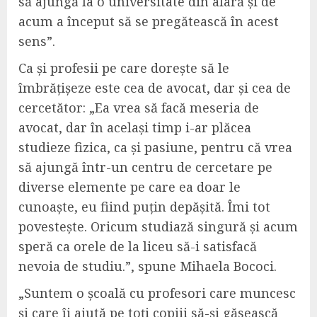
să ajungă la o universitate din afară și de
acum a început să se pregătească în acest
sens”.
Ca și profesii pe care dorește să le
îmbrățișeze este cea de avocat, dar și cea de
cercetător: „Ea vrea să facă meseria de
avocat, dar în același timp i-ar plăcea
studieze fizica, ca și pasiune, pentru că vrea
să ajungă într-un centru de cercetare pe
diverse elemente pe care ea doar le
cunoaște, eu fiind puțin depășită. Îmi tot
povestește. Oricum studiază singură și acum
speră ca orele de la liceu să-i satisfacă
nevoia de studiu.”, spune Mihaela Bococi.
„Suntem o școală cu profesori care muncesc
și care îi ajută pe toți copiii să-și găsească