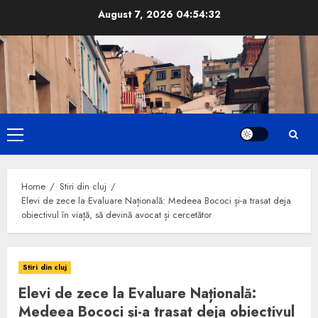
Skip
August 7, 2026
04:54:33
to
content
Primary
Menu
Home
Stiri din cluj
Elevi de zece la Evaluare Națională: Medeea Bococi și-a trasat deja
obiectivul în viață, să devină avocat și cercetător
Stiri din cluj
Elevi de zece la Evaluare Națională:
Medeea Bococi și-a trasat deja obiectivul