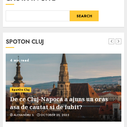
SEARCH
SPOTON CLUJ
4 min read
SpotOn Cluj
De ce Cluj-Napoca a ajuns un oras
asa de cautat si de iubit?
ALEXANDRU S.
OCTOBER 25, 2023