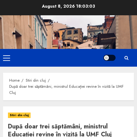
Skip
August 8, 2026
18:03:05
to
content
Primary
Menu
Home
Stiri din cluj
După doar trei săptămâni, ministrul Educației revine în vizită la UMF
Cluj
Stiri din cluj
După doar trei săptămâni, ministrul
Educației revine în vizită la UMF Cluj