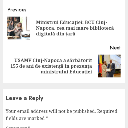
Continue
Previous
Reading
Ministrul Educației: BCU Cluj-
Pre
Napoca, cea mai mare bibliotecă
pos
digitală din țară
Next
USAMV Cluj-Napoca a sărbătorit
Next
155 de ani de existență în prezența
post:
ministrului Educației
Leave a Reply
Your email address will not be published.
Required
fields are marked
*