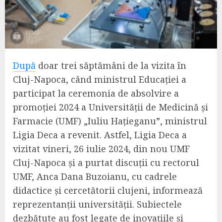
După
doar trei săptămâni de la vizita în
Cluj-Napoca, când ministrul Educației a
participat la ceremonia de absolvire a
promoției 2024 a Universității de Medicină și
Farmacie (UMF) „Iuliu Hațieganu”, ministrul
Ligia Deca a revenit. Astfel, Ligia Deca a
vizitat vineri, 26 iulie 2024, din nou UMF
Cluj-Napoca și a purtat discuții cu rectorul
UMF, Anca Dana Buzoianu, cu cadrele
didactice și cercetătorii clujeni, informează
reprezentanții universității. Subiectele
dezbătute au fost legate de inovațiile și