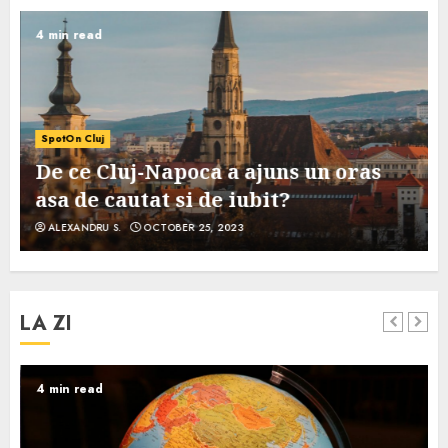
4 min read
SpotOn Cluj
De ce Cluj-Napoca a ajuns un oras
asa de cautat si de iubit?
ALEXANDRU S.
OCTOBER 25, 2023
LA ZI
4 min read