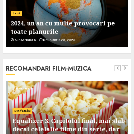
La zi
2024, un an cu multe provocari pe
toate planurile
ALEXANDRU S.
DECEMBER 20, 2023
RECOMANDARI FILM-MUZICA
3 min read
Din fotoliu
Equalizer 3: Capitolul final, mai slab
decat celelalte filme din serie, dar