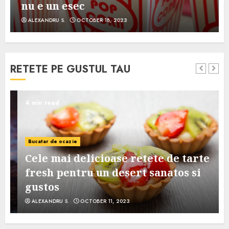
nu e un esec
ALEXANDRU S.
OCTOBER 18, 2023
RETETE PE GUSTUL TAU
4 min read
Bucatar de ocazie
Cele mai delicioase retete de tarte
e
fresh pentru un desert sanatos si
gustos
ALEXANDRU S.
OCTOBER 11, 2023