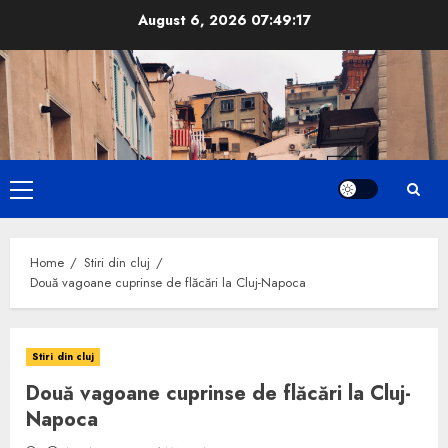
Skip
August 6, 2026
07:49:18
to
content
Primary
Menu
Home
Stiri din cluj
Două vagoane cuprinse de flăcări la Cluj-Napoca
Stiri din cluj
Două vagoane cuprinse de flăcări la Cluj-
Napoca