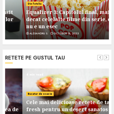
Din fotoliu
Equalizer 3: Capitolul final, mai slab
decat celelalte filme din serie, dar
nu e un esec
ALEXANDRU S.
OCTOBER 18, 2023
RETETE PE GUSTUL TAU
4 min read
Bucatar de ocazie
Cele mai delicioase retete de tarte
e
fresh pentru un desert sanatos si