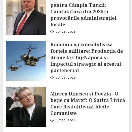
pentru Câmpia Turzii:
Candidatura din 2028 și
provocările administrației
locale
JULY 28, 2026
România își consolidează
forțele militare: Producția de
drone la Cluj-Napoca și
impactul strategic al acestui
parteneriat
JULY 28, 2026
Mircea Dinescu și Poezia „O
beție cu Marx”: O Satiră Lirică
Care Reabilitează Ideile
Comuniste
JULY 28, 2026