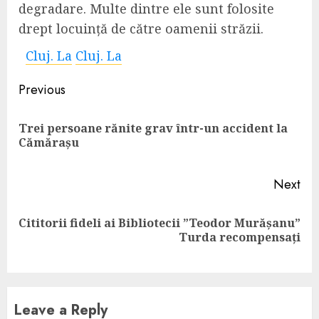
degradare. Multe dintre ele sunt folosite
drept locuință de către oamenii străzii.
Cluj. La
Cluj. La
Continue
Previous
Reading
Trei persoane rănite grav într-un accident la
Pre
Cămărașu
pos
Next
Cititorii fideli ai Bibliotecii ”Teodor Murășanu”
Next
Turda recompensați
post:
Leave a Reply