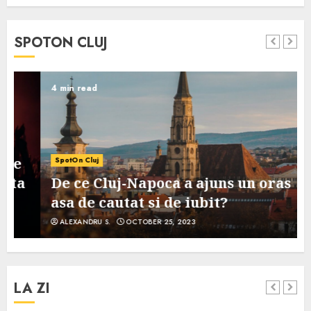
SPOTON CLUJ
4 min read
SpotOn Cluj
De ce Cluj-Napoca a ajuns un oras
asa de cautat si de iubit?
ALEXANDRU S.
OCTOBER 25, 2023
LA ZI