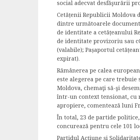
social adecvat desfăşurării pr
4 min read
Cetățenii Republicii Moldova 
dintre următoarele documente:
de identitate a cetățeanului R
La zi
de identitate provizoriu sau c
Razboiul din Gaza
(valabile); Pașaportul cetățea
fatala pentru Ori
expirat).
Mijlociu?
ALEXANDRU S.
NOVEMBER 1,
Rămânerea pe calea europeană
este alegerea pe care trebuie 
Moldova, chemaţi să-şi desem
într-un context tensionat, cu 
apropiere, comentează luni Fr
În total, 23 de partide politice
concurează pentru cele 101 lo
3 min read
Din fotoliu
Partidul Acţiune şi Solidaritat