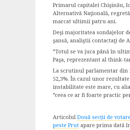
Primarul capitalei Chişinău, I
Alternativă Naţională, regretă
marcat ultimii patru ani.
Deşi majoritatea sondajelor d
şansă, analiştii contactaţi de 
”Totul se va juca până în ult
Paşa, reprezentant al think-
La scrutinul parlamentar din 2
52,3%. În cazul unor rezultate
instabilitate este mare, cu al
”ceea ce ar fi foarte practic p
Articolul
Două secții de votar
peste Prut
apare prima dată î