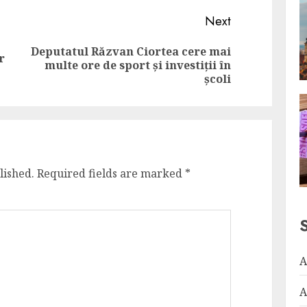
Next
Deputatul Răzvan Ciortea cere mai
r
Previous
Next
multe ore de sport și investiții în
post:
post:
școli
lished.
Required fields are marked
*
A
A