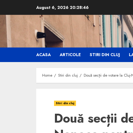
Skip
August 6, 2026
20:28:48
to
content
ACASA
ARTICOLE
STIRI DIN CLUJ
LA
Home
Stiri din cluj
Două secții de votare la Cluj
Stiri din cluj
Două secții de