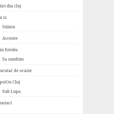
tiri din cluj
a zi
Stiinta
Accente
in fotoliu
Sa zambim
ucatar de ocazie
potOn Cluj
Sub Lupa
ontact