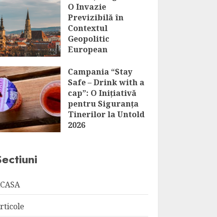
O Invazie
Previzibilă în
Contextul
Geopolitic
European
AUGUST 6, 2026
Campania “Stay
Safe – Drink with a
cap”: O Inițiativă
pentru Siguranța
Tinerilor la Untold
2026
AUGUST 6, 2026
Sectiuni
CASA
rticole