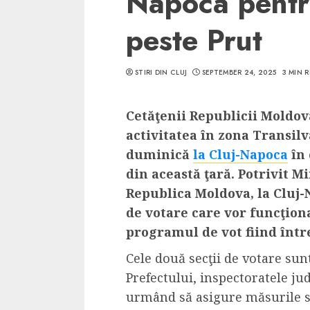
Napoca pentru
peste Prut
STIRI DIN CLUJ
SEPTEMBER 24, 2025
3 MIN 
5 min read
SpotOn Cluj
Cetăţenii Republicii Moldova
Ce poti vizita in 
activitatea în zona Transilv
Clujului cand te a
duminică
la Cluj-Napoca
în 
weekend prelungi
din această ţară. Potrivit M
“Orasul Comoara
Republica Moldova, la Cluj-N
de votare care vor funcţion
ALEXANDRU S.
MAY 31, 2023
programul de vot fiind între
Cele două secţii de votare sunt
Prefectului, inspectoratele jud
urmând să asigure măsurile sp