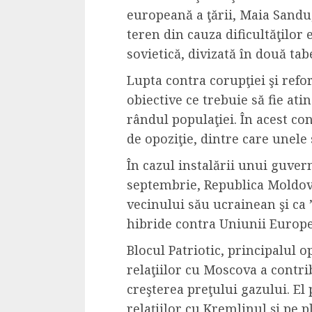
Dungeons & Drag
europeană a ţării, Maia Sandu, 
Onoare printre ho
teren din cauza dificultăţilor
film ca un joc car
sovietică, divizată în două tab
cucereste de la 
Lupta contra corupţiei şi refo
cadre
obiective ce trebuie să fie ati
ALEXANDRU S.
MAY 17, 2023
rândul populaţiei. În acest co
de opoziţie, dintre care unele
În cazul instalării unui guver
septembrie, Republica Moldova 
vecinului său ucrainean şi ca 
hibride contra Uniunii Europe
4 min read
Blocul Patriotic, principalul 
relaţiilor cu Moscova a contrib
creşterea preţului gazului. E
Bucatar de ocazie
relaţiilor cu Kremlinul şi pe 