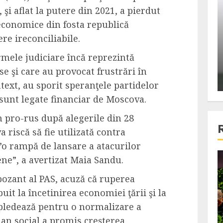
ons:
Din fotoliu
şi aflat la putere din 2021, a pierdut
ti, un
The Killer, un film care nu a
 economice din fosta republică
e te
reusit sa se ridice la
ere ireconciliabile.
primele
nivelul asteptarilor
rmele judiciare încă reprezintă
publicului si criticilor
nse şi care au provocat frustrări în
ALEXANDRU S.
DECEMBER 6, 2023
ntext, au sporit speranţele partidelor
 sunt legate financiar de Moscova.
n pro-rus după alegerile din 28
riscă să fie utilizată contra
”o rampă de lansare a atacurilor
ne”, a avertizat Maia Sandu.
4 min read
opozant al PAS, acuză că ruperea
uit la încetinirea economiei ţării şi la
Bucatar de ocazie
l pledează pentru o normalizare a
3 retete delicioase in care
plan social a promis creşterea