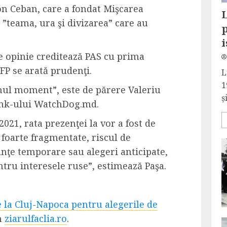
on Ceban, care a fondat Mişcarea
L
 ”teama, ura şi divizarea” care au
i
e opinie creditează PAS cu prima
AFP se arată prudenţi.
L
1
imul moment”, este de părere Valeriu
și
tank-ului WatchDog.md.
021, rata prezenţei la vor a fost de
 foarte fragmentate, riscul de
ianţe temporare sau alegeri anticipate,
entru interesele ruse”, estimează Paşa.
e la Cluj-Napoca pentru alegerile de
n
ziarulfaclia.ro
.