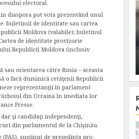
ocesului electoral.
3 min read
din diaspora pot vota prezentând unul
 buletinul de identitate sau cartea
epublicii Moldova (valabile); buletinul
Stiinta
Cartea de identitate provizorie
, scanteia
Lumina ar putea contribui
nului Republicii Moldova (inclusiv
entul
si ea la evaporarea apei in
natura
 2023
ALEXANDRU S.
DECEMBER 27, 2023
 sau orientarea către Rusia – aceasta
să o facă duminică cetăţenii Republicii
neze reprezentanţii în parlament
războiul din Ucraina în imediata lor
ance Presse.
, dar şi candidaţi independenţi,
curi din parlamentul de la Chişinău.
4 min read
e (PAS), susţinut de preşedinta pro-