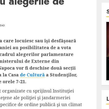
 alegerile de
READ
4 min read
SpotOn Cluj
 care locuiesc sau îşi desfăşoară
jurul
Festivalurile Clujului. De
aniei au posibilitatea de a vota
fli intr-un
ce atrage Clujul tinerii si
cadrul alegerilor parlamentare
t in
pe cei mai in varsta an de
inisterului de Externe din
”?
an?
apoca vor fi deschise două secții
a la Casa
de Cultură
a Studenţilor,
ALEXANDRU S.
DECEMBER 13, 2023
 orele 7-21.
 organizate cu sprijinul Instituţiei
eţene ale poliţiei şi jandarmeriei
ecifice de ordine publică şi un climat