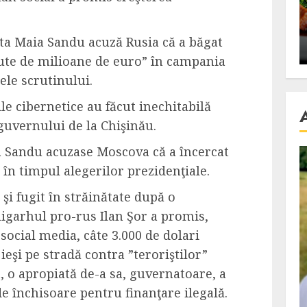
se retete
carnea de rata e vedeta
an
incontestabila
nta Maia Sandu acuză Rusia că a băgat
ALEXANDRU S.
NOVEMBER 29, 2023
ute de milioane de euro” în campania
ele scrutinului.
le cibernetice au făcut inechitabilă
guvernului de la Chişinău.
ia Sandu acuzase Moscova că a încercat
 în timpul alegerilor prezidenţiale.
 şi fugit în străinătate după o
igarhul pro-rus Ilan Şor a promis,
social media, câte 3.000 de dolari
ieşi pe stradă contra ”teroriştilor”
t, o apropiată de-a sa, guvernatoare, a
e închisoare pentru finanţare ilegală.