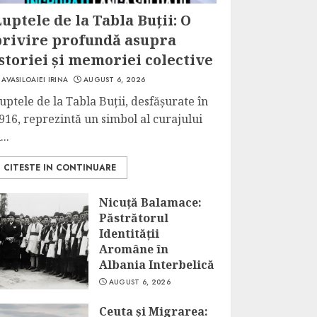
uptele de la Tabla Buții: O
privire profundă asupra
storiei și memoriei colective
AVASILOAIEI IRINA
AUGUST 6, 2026
uptele de la Tabla Buții, desfășurate în
916, reprezintă un simbol al curajului
...
CITESTE IN CONTINUARE
Nicuță Balamace:
Păstrătorul
Identității
Aromâne în
Albania Interbelică
AUGUST 6, 2026
Ceuta și Migrarea: