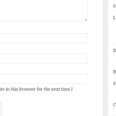
S
L
D
B
S
e in this browser for the next time I
C