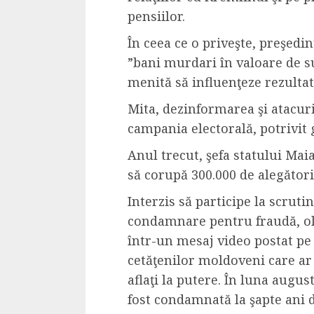
Cele mai delicioa
pensiilor.
cu piept de curc
În ceea ce o priveşte, preşedi
ALEXANDRU S.
MAY 24, 2023
”bani murdari în valoare de s
menită să influenţeze rezultat
Mita, dezinformarea şi atacuri
campania electorală, potrivit 
Anul trecut, şefa statului Ma
să corupă 300.000 de alegători
Interzis să participe la scrutin
condamnare pentru fraudă, ol
într-un mesaj video postat pe 
cetăţenilor moldoveni care ar 
aflaţi la putere. În luna augus
fost condamnată la şapte ani d